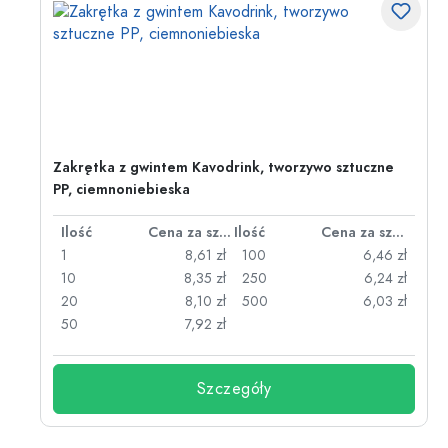
wo
Zakrętka z gwintem Kavodrink, tworzywo sztuczne
PP, ciemnoniebieska
za sztukę
Ilość
Cena za sztukę
Ilość
Cena za sztukę
zł
1
8,61 zł
100
6,46 zł
zł
10
8,35 zł
250
6,24 zł
zł
20
8,10 zł
500
6,03 zł
50
7,92 zł
Szczegóły