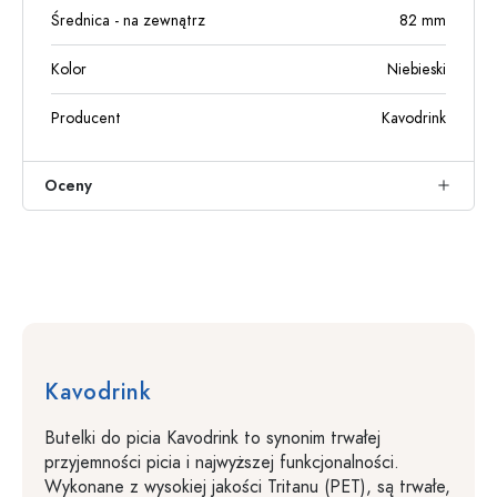
Średnica - na zewnątrz
82
mm
Kolor
Niebieski
Producent
Kavodrink
Oceny
Kavodrink
Butelki do picia Kavodrink to synonim trwałej
przyjemności picia i najwyższej funkcjonalności.
Wykonane z wysokiej jakości Tritanu (PET), są trwałe,