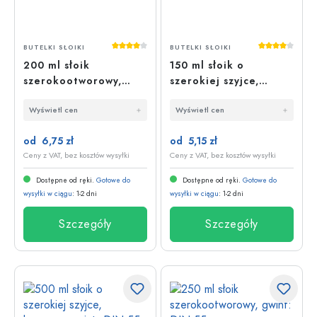
Średnia ocena 4 z 5 gwiazdek
Średnia oce
BUTELKI SŁOIKI
BUTELKI SŁOIKI
200 ml słoik
150 ml słoik o
szerokootworowy,
szerokiej szyjce,
otwór: DIN 55
otwór: DIN 45
Wyświetl cen
Wyświetl cen
od 6,75 zł
od 5,15 zł
Ceny z VAT, bez kosztów wysyłki
Ceny z VAT, bez kosztów wysyłki
Dostępne od ręki.
Gotowe do
Dostępne od ręki.
Gotowe do
wysyłki w ciągu
: 1-2 dni
wysyłki w ciągu
: 1-2 dni
Szczegóły
Szczegóły