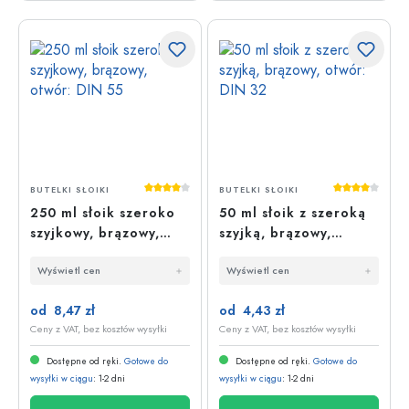
Średnia ocena 4 z 5 gwiazdek
Średnia oce
BUTELKI SŁOIKI
BUTELKI SŁOIKI
250 ml słoik szeroko
50 ml słoik z szeroką
szyjkowy, brązowy,
szyjką, brązowy,
otwór: DIN 55
otwór: DIN 32
Wyświetl cen
Wyświetl cen
od 8,47 zł
od 4,43 zł
Ceny z VAT, bez kosztów wysyłki
Ceny z VAT, bez kosztów wysyłki
Dostępne od ręki.
Gotowe do
Dostępne od ręki.
Gotowe do
wysyłki w ciągu
: 1-2 dni
wysyłki w ciągu
: 1-2 dni