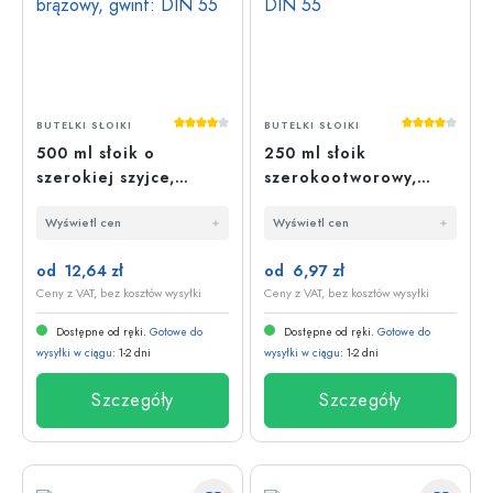
Średnia ocena 4 z 5 gwiazdek
Średnia oce
BUTELKI SŁOIKI
BUTELKI SŁOIKI
500 ml słoik o
250 ml słoik
szerokiej szyjce,
szerokootworowy,
brązowy, gwint: DIN 55
gwint: DIN 55
Wyświetl cen
Wyświetl cen
od 12,64 zł
od 6,97 zł
Ceny z VAT, bez kosztów wysyłki
Ceny z VAT, bez kosztów wysyłki
Dostępne od ręki.
Gotowe do
Dostępne od ręki.
Gotowe do
wysyłki w ciągu
: 1-2 dni
wysyłki w ciągu
: 1-2 dni
Szczegóły
Szczegóły