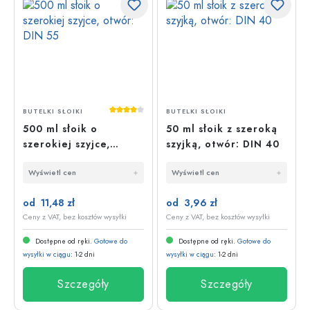
Średnia ocena 4 z 5 gwiazdek
BUTELKI SŁOIKI
BUTELKI SŁOIKI
500 ml słoik o
50 ml słoik z szeroką
szerokiej szyjce,
szyjką, otwór: DIN 40
otwór: DIN 55
Wyświetl cen
Wyświetl cen
od 11,48 zł
od 3,96 zł
Ceny z VAT, bez kosztów wysyłki
Ceny z VAT, bez kosztów wysyłki
Dostępne od ręki.
Gotowe do
Dostępne od ręki.
Gotowe do
wysyłki w ciągu
: 1-2 dni
wysyłki w ciągu
: 1-2 dni
Szczegóły
Szczegóły