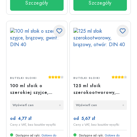
Szczegóły
Szczegóły
Średnia ocena 4 z 5 gwiazdek
Średnia oce
BUTELKI SŁOIKI
BUTELKI SŁOIKI
100 ml słoik o
125 ml słoik
szerokiej szyjce,
szerokootworowy,
brązowy, gwint: DIN
brązowy, otwór: DIN
Wyświetl cen
Wyświetl cen
40
40
od 4,77 zł
od 5,67 zł
Ceny z VAT, bez kosztów wysyłki
Ceny z VAT, bez kosztów wysyłki
Dostępne od ręki.
Gotowe do
Dostępne od ręki.
Gotowe do