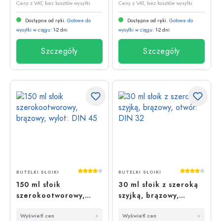
Ceny z VAT, bez kosztów wysyłki
Ceny z VAT, bez kosztów wysyłki
Dostępne od ręki.
Gotowe do
Dostępne od ręki.
Gotowe do
wysyłki w ciągu
: 1-2 dni
wysyłki w ciągu
: 1-2 dni
Szczegóły
Szczegóły
Średnia ocena 4 z 5 gwiazdek
Średnia oce
BUTELKI SŁOIKI
BUTELKI SŁOIKI
150 ml słoik
30 ml słoik z szeroką
szerokootworowy,
szyjką, brązowy,
brązowy, wylot: DIN 45
otwór: DIN 32
Wyświetl cen
Wyświetl cen