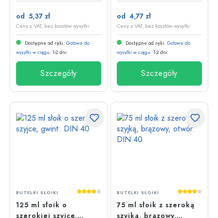
od 5,37 zł
od 4,77 zł
Ceny z VAT, bez kosztów wysyłki
Ceny z VAT, bez kosztów wysyłki
Dostępne od ręki.
Gotowe do
Dostępne od ręki.
Gotowe do
wysyłki w ciągu
: 1-2 dni
wysyłki w ciągu
: 1-2 dni
Szczegóły
Szczegóły
Średnia ocena 4 z 5 gwiazdek
Średnia oce
BUTELKI SŁOIKI
BUTELKI SŁOIKI
125 ml słoik o
75 ml słoik z szeroką
szerokiej szyjce,
szyjką, brązowy,