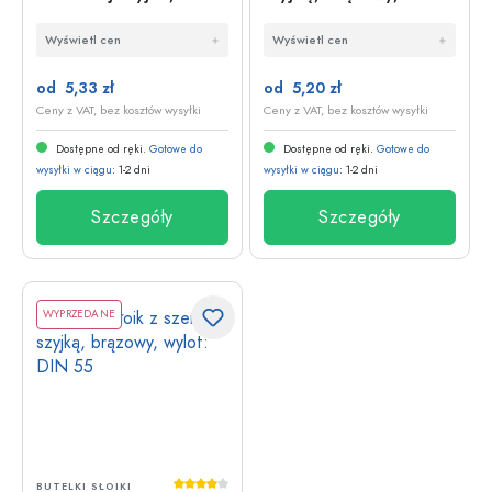
gwint: DIN 40
otwór: DIN 40
Wyświetl cen
Wyświetl cen
od 5,33 zł
od 5,20 zł
Ceny z VAT, bez kosztów wysyłki
Ceny z VAT, bez kosztów wysyłki
Dostępne od ręki.
Gotowe do
Dostępne od ręki.
Gotowe do
wysyłki w ciągu
: 1-2 dni
wysyłki w ciągu
: 1-2 dni
Szczegóły
Szczegóły
WYPRZEDANE
Średnia ocena 4 z 5 gwiazdek
BUTELKI SŁOIKI