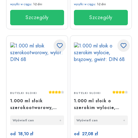
wysyłki w ciągu
: 1-2 dni
wysyłki w ciągu
: 1-2 dni
Szczegóły
Szczegóły
Średnia ocena 4 z 5 gwiazdek
Średnia oce
BUTELKI SŁOIKI
BUTELKI SŁOIKI
1.000 ml słoik
1.000 ml słoik o
szerokootworowy,
szerokim wylocie,
wylot: DIN 68
brązowy, gwint: DIN
Wyświetl cen
Wyświetl cen
68
od 18,10 zł
od 27,08 zł