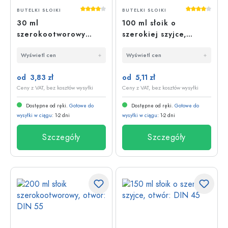
Średnia ocena 4 z 5 gwiazdek
Średnia oce
BUTELKI SŁOIKI
BUTELKI SŁOIKI
30 ml
100 ml słoik o
szerokootworowy
szerokiej szyjce,
słoik, otwór: DIN 32
otwór: DIN 40
Wyświetl cen
Wyświetl cen
od 3,83 zł
od 5,11 zł
Ceny z VAT, bez kosztów wysyłki
Ceny z VAT, bez kosztów wysyłki
Dostępne od ręki.
Gotowe do
Dostępne od ręki.
Gotowe do
wysyłki w ciągu
: 1-2 dni
wysyłki w ciągu
: 1-2 dni
Szczegóły
Szczegóły