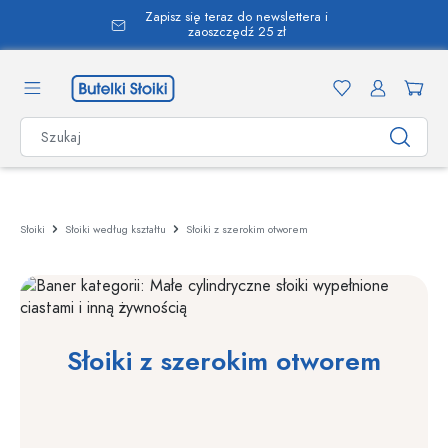
Zapisz się teraz do newslettera i
wnej zawartości
zaoszczędź 25 zł
Słoiki
Słoiki według kształtu
Słoiki z szerokim otworem
Słoiki z szerokim otworem