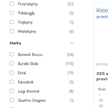
Prostokątny
(31)
Półokrągły
(3)
Trójkątny
(1)
Wielokątny
(6)
Marka
Bormioli Rocco
(24)
Butelki Sloiki
(715)
BUTELKI
Estal
(19)
200 m
prost
Kavodrink
(3)
28
Ilość
Luigi Bormioli
(8)
1
Quattro Stagioni
(1)
20
50