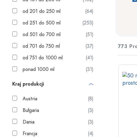
Pojemniki plastikowe
od 201 do 250 ml
(64)
Butelki według zastosowani
Pokrywki & zamknięcia
od 251 do 500 ml
(253)
Butelki na olej i ocet
Butelki na wino
Akcesoria
od 501 do 700 ml
(51)
Butelki na piwo
Butelki na picie
od 701 do 750 ml
(37)
773 Pr
Marki
Butelki farmaceutyczne
od 751 do 1000 ml
(41)
Butelki na mleko
Wyprzedaż
Butelki na alkohol
ponad 1000 ml
(31)
Nowości
Butelki według kształtu
Kraj produkcji
Poradnik
Butelki apteczne
Austria
(8)
Butelki z uchem
Przepisy kulinarne
Butelki z długą szyjką
Bułgaria
(3)
Butelki wielokątne
Dania
(3)
Butelki według materiału
Francja
(4)