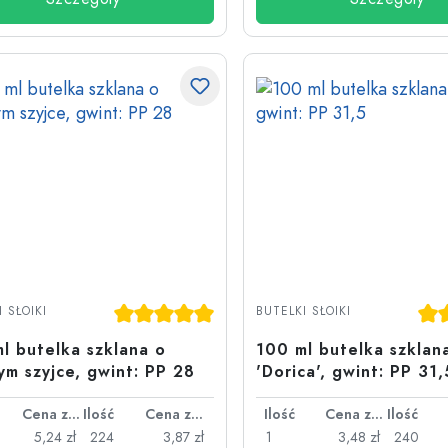
Średnia ocena 5 z 5 gwiazdek
Śre
 SŁOIKI
BUTELKI SŁOIKI
l butelka szklana o
100 ml butelka szklan
ym szyjce, gwint: PP 28
'Dorica', gwint: PP 31,
Cena za sztukę
Ilość
Cena za sztukę
Ilość
Cena za sztukę
Ilość
5,24 zł
224
3,87 zł
1
3,48 zł
240