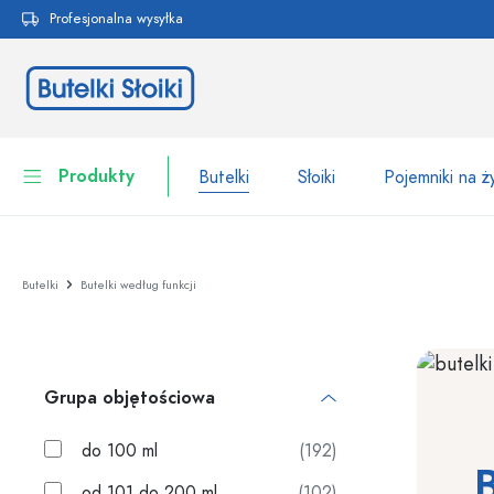
Profesjonalna wysyłka
 wyszukiwania
Przejdź do głównej nawigacji
Produkty
Butelki
Słoiki
Pojemniki na 
Butelki
Do kategorii Butelki
Butelki
Butelki według funkcji
Słoiki
Butelki według marki
Butelki WECK
Pojemniki na żywność
Grupa objętościowa
Naczynia
Butelki według funkcji
Butelki z pipetą
do 100 ml
(192)
Opakowania kosmetyczne
Butelki z klipsem
od 101 do 200 ml
(102)