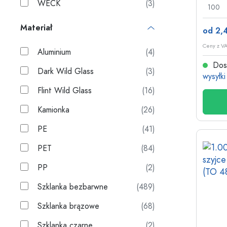
WECK
(3)
100
Materiał
od 2,4
Ceny z VA
Aluminium
(4)
Dost
Dark Wild Glass
(3)
wysyłki
Flint Wild Glass
(16)
Kamionka
(26)
PE
(41)
PET
(84)
PP
(2)
Szklanka bezbarwne
(489)
Szklanka brązowe
(68)
Szklanka czarne
(2)