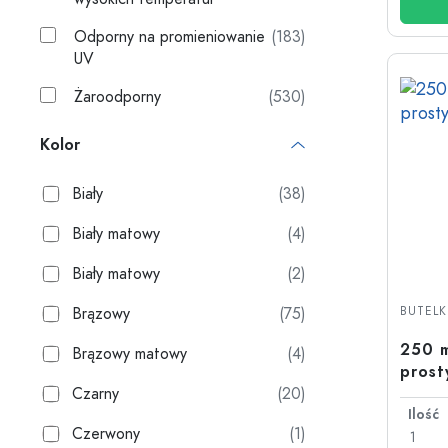
Odporny na promieniowanie
(183)
UV
Żaroodporny
(530)
Kolor
Biały
(38)
Biały matowy
(4)
Biały matowy
(2)
Brązowy
(75)
BUTELKI
250 m
Brązowy matowy
(4)
prost
Czarny
(20)
Ilość
Czerwony
(1)
1