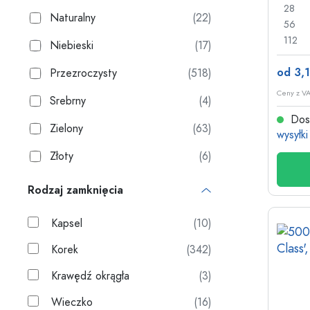
28
Naturalny
(22)
56
112
Niebieski
(17)
od 3,1
Przezroczysty
(518)
Ceny z VA
Srebrny
(4)
Dost
Zielony
(63)
wysyłki
Złoty
(6)
Rodzaj zamknięcia
Kapsel
(10)
Korek
(342)
Krawędź okrągła
(3)
Wieczko
(16)