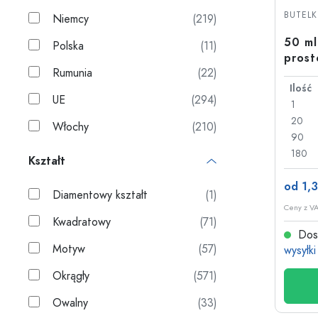
Butelki szklane
BUTELKI
Niemcy
(219)
Butelki plastikowe
50 ml
Polska
(11)
prost
Rumunia
(22)
18
Ilość
UE
(294)
1
20
Włochy
(210)
90
180
Kształt
od 1,3
Diamentowy kształt
(1)
Ceny z VA
Kwadratowy
(71)
Dost
Motyw
(57)
wysyłki
Okrągły
(571)
Owalny
(33)