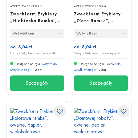
AVERY ZWECKFORM
AVERY ZWECKFORM
Zweckform Etykiety
Zweckform Etykiety
„Niebieska Ramka”,
„Złota Ramka”,
prostokątne, papier,
owalne, papier, biało-
Wyświetl cen
Wyświetl cen
biało-niebieskie
złote
od 8,04 zł
od 8,04 zł
Ceny z VAT, bez kosztów wysyłki
Ceny z VAT, bez kosztów wysyłki
Dostępne od ręki.
Gotowe do
Dostępne od ręki.
Gotowe do
wysyłki w ciągu
: 1-2 dni
wysyłki w ciągu
: 1-2 dni
Szczegóły
Szczegóły