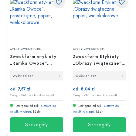
AVERY ZWECKFORM
AVERY ZWECKFORM
Zweckform etykiety
Zweckform Etykiety
„Ramka Owoce”,
„Obrazy świąteczne”,
prostokątne, papier,
papier, wielokolorowe
Wyświetl cen
Wyświetl cen
wielokolorowe
od 7,57 zł
od 8,04 zł
Ceny z VAT, bez kosztów wysyłki
Ceny z VAT, bez kosztów wysyłki
Dostępne od ręki.
Gotowe do
Dostępne od ręki.
Gotowe do
wysyłki w ciągu
: 1-2 dni
wysyłki w ciągu
: 1-2 dni
Szczegóły
Szczegóły