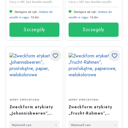
Ceny z VAT, bez kosztów wysyłki
Ceny z VAT, bez kosztów wysyłki
Dostępne od ręki.
Gotowe do
Dostępne od ręki.
Gotowe do
wysyłki w ciągu
: 1-2 dni
wysyłki w ciągu
: 1-2 dni
Szczegóły
Szczegóły
AVERY ZWECKFORM
AVERY ZWECKFORM
Zweckform etykiety
Zweckform etykiety
„Johannisbeeren”,
„Frucht-Rahmen”,
prostokątne, papier,
prostokątne,
Wyświetl cen
Wyświetl cen
wielokolorowe
papierowe,