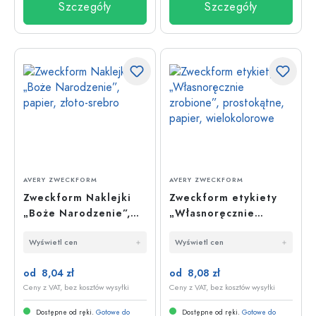
Szczegóły
Szczegóły
AVERY ZWECKFORM
AVERY ZWECKFORM
Zweckform Naklejki
Zweckform etykiety
„Boże Narodzenie”,
„Własnoręcznie
papier, złoto-srebro
zrobione”,
Wyświetl cen
Wyświetl cen
prostokątne, papier,
wielokolorowe
od 8,04 zł
od 8,08 zł
Ceny z VAT, bez kosztów wysyłki
Ceny z VAT, bez kosztów wysyłki
Dostępne od ręki.
Gotowe do
Dostępne od ręki.
Gotowe do