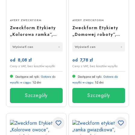
AVERY ZWECKFORM
AVERY ZWECKFORM
Zweckform Etykiety
Zweckform Etykiety
„Kolorowa ramka”,
„Domowej roboty”,
owalne, papier,
owalne, papier,
Wyświetl cen
Wyświetl cen
wielokolorowe
wielokolorowe
od 8,08 zł
od 7,78 zł
Ceny z VAT, bez kosztów wysyłki
Ceny z VAT, bez kosztów wysyłki
Dostępne od ręki.
Gotowe do
Dostępne od ręki.
Gotowe do
wysyłki w ciągu
: 1-2 dni
wysyłki w ciągu
: 1-2 dni
Szczegóły
Szczegóły