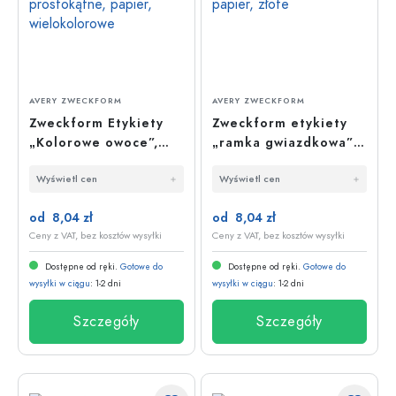
AVERY ZWECKFORM
AVERY ZWECKFORM
Zweckform Etykiety
Zweckform etykiety
„Kolorowe owoce”,
„ramka gwiazdkowa”,
prostokątne, papier,
papier, złote
Wyświetl cen
Wyświetl cen
wielokolorowe
od 8,04 zł
od 8,04 zł
Ceny z VAT, bez kosztów wysyłki
Ceny z VAT, bez kosztów wysyłki
Dostępne od ręki.
Gotowe do
Dostępne od ręki.
Gotowe do
wysyłki w ciągu
: 1-2 dni
wysyłki w ciągu
: 1-2 dni
Szczegóły
Szczegóły