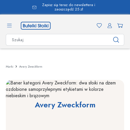
Zapisz się teraz do newslettera i
wnej zawartości
zaoszczędź 25 zł
Marki
Avery Zweckform
Avery Zweckform