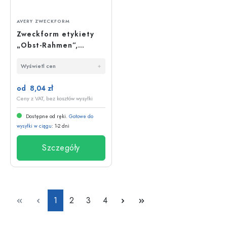
AVERY ZWECKFORM
Zweckform etykiety
„Obst-Rahmen”,
owalne, papierowe,
Wyświetl cen
wielokolorowe
od 8,04 zł
Ceny z VAT, bez kosztów wysyłki
Dostępne od ręki.
Gotowe do
wysyłki w ciągu
: 1-2 dni
Szczegóły
Strona
Strona
Strona
Strona
1
2
3
4