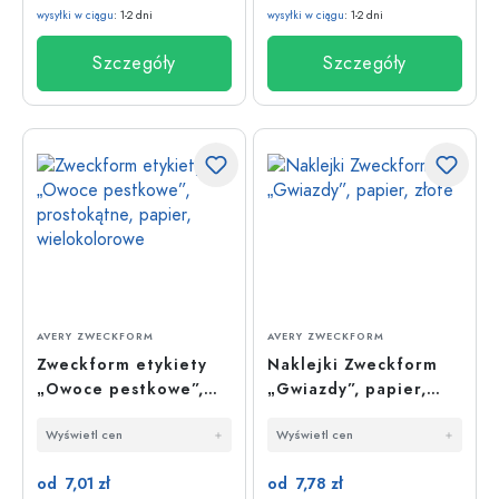
wysyłki w ciągu
: 1-2 dni
wysyłki w ciągu
: 1-2 dni
Szczegóły
Szczegóły
AVERY ZWECKFORM
AVERY ZWECKFORM
Zweckform etykiety
Naklejki Zweckform
„Owoce pestkowe”,
„Gwiazdy”, papier,
prostokątne, papier,
złote
Wyświetl cen
Wyświetl cen
wielokolorowe
od 7,01 zł
od 7,78 zł