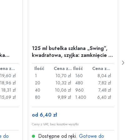
125 ml butelka szklana „Swing”,
1.000
ska
kwadratowa, szyjka: zamknięcie na
Stagi
wór:
druciany zatrzask
aczepem
Cena za sztukę
Ilość
Cena za sztukę
Ilość
Cena za sztukę
Ilość
19,60 zł
1
10,70 zł
160
8,04 zł
1
18,96 zł
20
10,32 zł
480
7,82 zł
12
18,31 zł
40
10,06 zł
960
7,48 zł
48
15,69 zł
80
9,89 zł
1.400
6,40 zł
96
od 6,40 zł
od 9,
Ceny z VAT, bez kosztów wysyłki
Ceny z V
e do
Dostępne od ręki.
Gotowe do
Dos