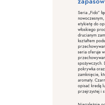
zapasów
Seria „Fido” ł
nowoczesnym, 
etykietę do o
włoskiego prod
drucianym zam
kształtem pod
przechowywani
seria oferuje 
przechowywan
spożywczych. D
pokrywka oraz
zamknięcie, kt
aromaty. Czarn
opisać kredą 
przejrzystej i 
Niezależnie o