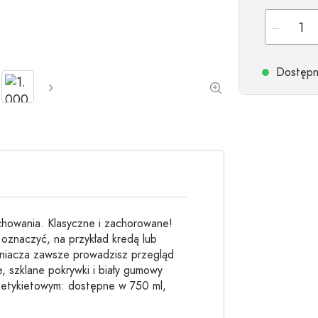
Butelki kamionkowe
Butelki aluminiowe
Dostępne
achowania. Klasyczne i zachorowane!
 oznaczyć, na przykład kredą lub
łniacza zawsze prowadzisz przegląd
 szklane pokrywki i biały gumowy
m etykietowym: dostępne w 750 ml,