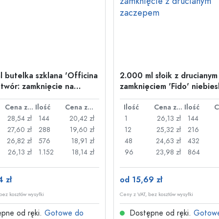
l butelka szklana 'Officina
2.000 ml słoik z drucianym
otwór: zamknięcie na
zamknięciem 'Fido' niebie
pokrywka, kwadratowy, ot
Cena za sztukę
Ilość
Cena za sztukę
zamknięcie z drucianym z
Ilość
Cena za sztukę
Ilość
28,54 zł
144
20,42 zł
1
26,13 zł
144
27,60 zł
288
19,60 zł
12
25,32 zł
216
26,82 zł
576
18,91 zł
48
24,63 zł
432
26,13 zł
1.152
18,14 zł
96
23,98 zł
864
4 zł
od 15,69 zł
bez kosztów wysyłki
Ceny z VAT, bez kosztów wysyłki
pne od ręki.
Gotowe do
Dostępne od ręki.
Gotow