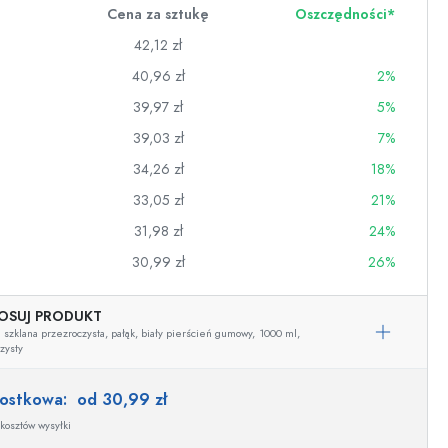
Cena za sztukę
Oszczędności*
42,12 zł
40,96 zł
2%
39,97 zł
5%
39,03 zł
7%
34,26 zł
18%
33,05 zł
21%
31,98 zł
24%
30,99 zł
26%
OSUJ PRODUKT
wino
 szklana przezroczysta, pałąk, biały pierścień gumowy,
1000 ml,
zysty
nostkowa:
od 30,99 zł
kosztów wysyłki