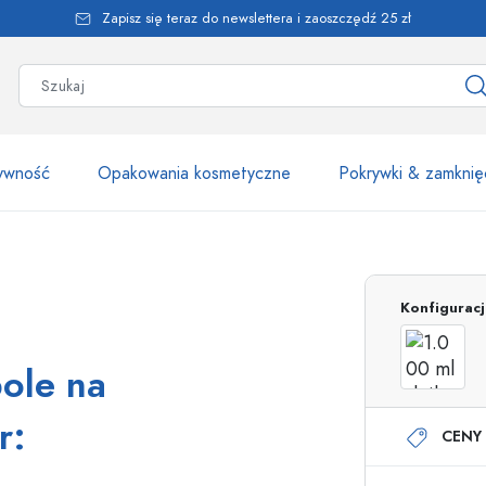
Zapisz się teraz do newslettera i zaoszczędź 25 zł
żywność
Opakowania kosmetyczne
Pokrywki & zamknię
Ponad 2500 produk
Konfigurac
Butelki Estal
pole na
r:
CENY 
Butelki z dozownikiem
Dozowniki airless
Butelki ze spryskiwaczem
Butelki roll-on