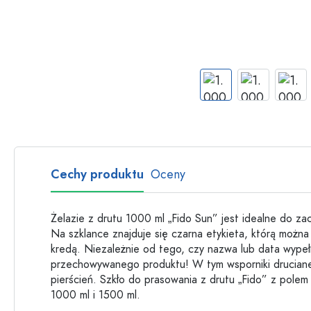
Butelki szklane
Butelki plastikowe
Cechy produktu
Oceny
Żelazie z drutu 1000 ml „Fido Sun” jest idealne do z
Na szklance znajduje się czarna etykieta, którą można
kredą. Niezależnie od tego, czy nazwa lub data wype
przechowywanego produktu! W tym wsporniki druciane,
pierścień. Szkło do prasowania z drutu „Fido” z pole
1000 ml i 1500 ml.