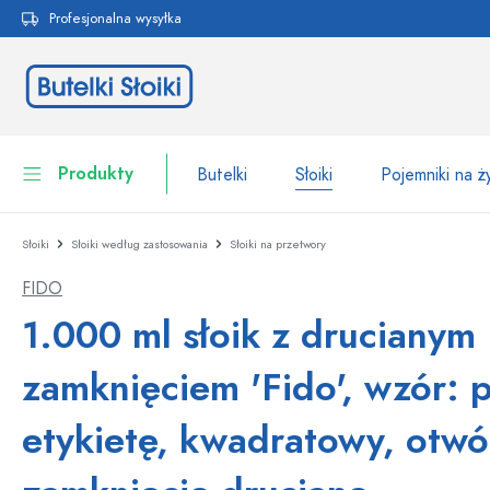
Profesjonalna wysyłka
 wyszukiwania
Przejdź do głównej nawigacji
Produkty
Butelki
Słoiki
Pojemniki na 
Słoiki
Słoiki według zastosowania
Słoiki na przetwory
Butelki
Do kategorii Butelki
FIDO
Słoiki
Butelki według marki
1.000 ml słoik z drucianym
Butelki WECK
Pojemniki na żywność
zamknięciem 'Fido', wzór: 
Naczynia
Butelki według funkcji
etykietę, kwadratowy, otwó
Butelki z pipetą
Opakowania kosmetyczne
Butelki z klipsem