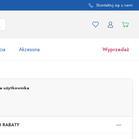
Skontaktuj się z nami
cia
Akcesoria
Wyprzedaż
tów i odmian produktu
Słoiki
Odkryj teraz
ja użytkownika
Kupuj teraz
I RABATY