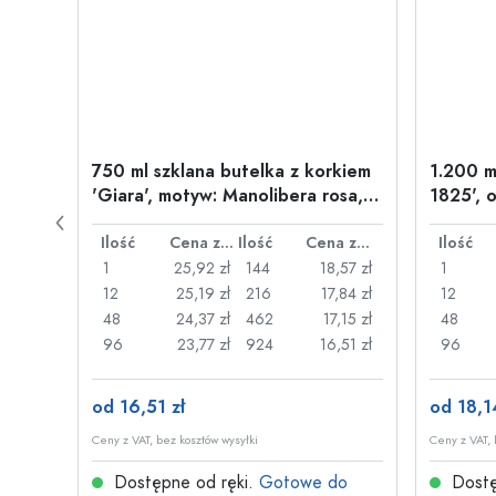
kło
750 ml szklana butelka z korkiem
1.200 m
'Giara', motyw: Manolibera rosa,
1825', 
wylot: korek
klamrę
Cena za sztukę
Ilość
Cena za sztukę
Ilość
Cena za sztukę
Ilość
19 zł
1
25,92 zł
144
18,57 zł
1
82 zł
12
25,19 zł
216
17,84 zł
12
48 zł
48
24,37 zł
462
17,15 zł
48
45 zł
96
23,77 zł
924
16,51 zł
96
od 16,51 zł
od 18,1
Ceny z VAT, bez kosztów wysyłki
Ceny z VAT, 
do
Dostępne od ręki.
Gotowe do
Dostę