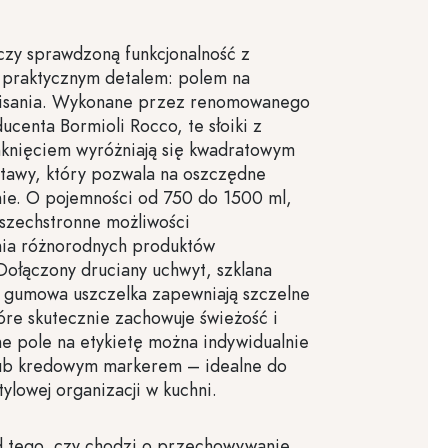
ączy sprawdzoną funkcjonalność z
praktycznym detalem: polem na
pisania. Wykonane przez renomowanego
ucenta Bormioli Rocco, te słoiki z
knięciem wyróżniają się kwadratowym
stawy, który pozwala na oszczędne
e. O pojemności od 750 do 1500 ml,
wszechstronne możliwości
ia różnorodnych produktów
ołączony druciany uchwyt, szklana
 gumowa uszczelka zapewniają szczelne
óre skutecznie zachowuje świeżość i
e pole na etykietę można indywidualnie
lub kredowym markerem – idealne do
stylowej organizacji w kuchni.
d tego, czy chodzi o przechowywanie