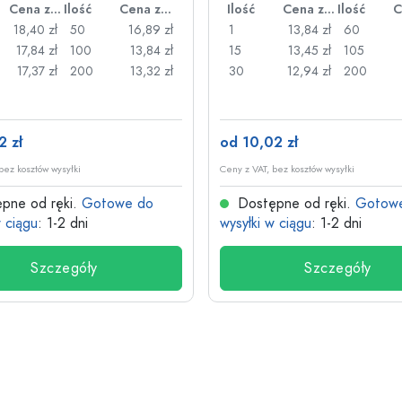
Cena za sztukę
Ilość
Cena za sztukę
Ilość
Cena za sztukę
Ilość
18,40 zł
50
16,89 zł
1
13,84 zł
60
17,84 zł
100
13,84 zł
15
13,45 zł
105
17,37 zł
200
13,32 zł
30
12,94 zł
200
2 zł
od 10,02 zł
bez kosztów wysyłki
Ceny z VAT, bez kosztów wysyłki
pne od ręki.
Gotowe do
Dostępne od ręki.
Gotow
w ciągu
: 1-2 dni
wysyłki w ciągu
: 1-2 dni
Szczegóły
Szczegóły