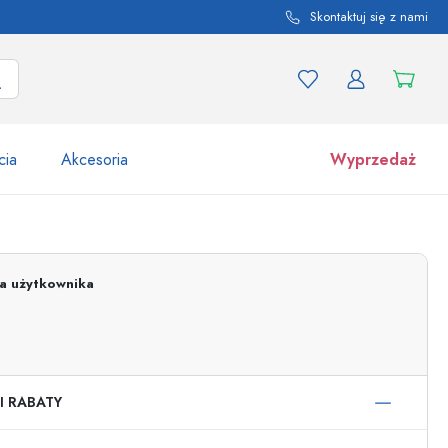
Skontaktuj się z nami
cia
Akcesoria
Wyprzedaż
tów i odmian produktu
Słoiki
Odkryj teraz
ja użytkownika
Kupuj teraz
I RABATY