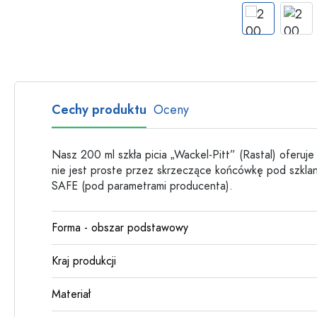
Butelki szklane
Butelki plastikowe
Cechy produktu
Oceny
Nasz 200 ml szkła picia „Wackel-Pitt” (Rastal) oferuje
nie jest proste przez skrzeczące końcówkę pod szklaną
SAFE (pod parametrami producenta).
Forma - obszar podstawowy
Kraj produkcji
Materiał