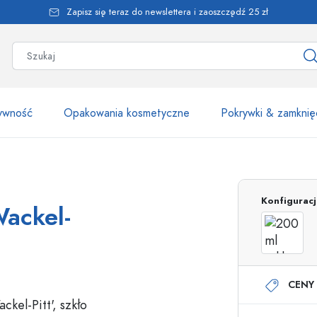
Zapisz się teraz do newslettera i zaoszczędź 25 zł
żywność
Opakowania kosmetyczne
Pokrywki & zamknię
Ponad 2500 produk
Konfigurac
Wackel-
Butelki Estal
CENY 
Butelki z dozownikiem
Dozowniki airless
Butelki ze spryskiwaczem
Butelki roll-on