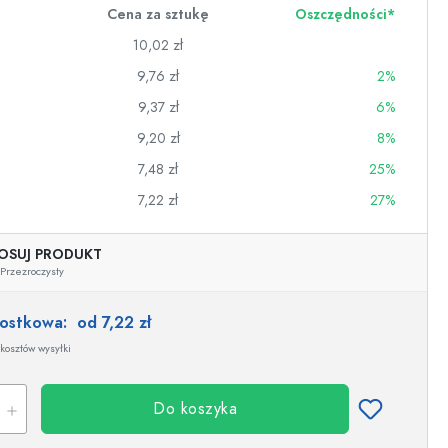
Cena za sztukę
Oszczędności*
10,02 zł
9,76 zł
2%
9,37 zł
6%
9,20 zł
8%
7,48 zł
25%
7,22 zł
27%
OSUJ PRODUKT
Przezroczysty
nostkowa:
od 7,22 zł
wino
kosztów wysyłki
Przykładowa reprezentacja
Do koszyka