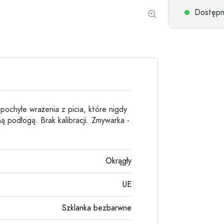
Butelki kamionkowe
Dostępne
Butelki aluminiowe
 pochyłe wrażenia z picia, które nigdy
 podłogą. Brak kalibracji. Zmywarka -
Okrągły
UE
Szklanka bezbarwne