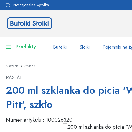
Profesjonalna wysyłka
 wyszukiwania
Przejdź do głównej nawigacji
Produkty
Butelki
Słoiki
Pojemniki na 
Naczynia
Szklanki
Butelki
Do kategorii Butelki
RASTAL
Słoiki
Butelki według marki
200 ml szklanka do picia '
Butelki WECK
Pojemniki na żywność
Pitt', szkło
Naczynia
Butelki według funkcji
Numer artykułu :
100026320
Butelki z pipetą
Opakowania kosmetyczne
Butelki z klipsem