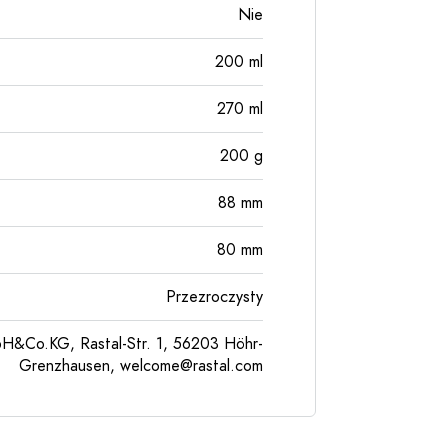
Nie
200
ml
270
ml
200
g
88
mm
80
mm
Przezroczysty
H&Co.KG, Rastal-Str. 1, 56203 Höhr-
Grenzhausen,
welcome@rastal.com