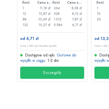
Ilość
Cena za sztukę
Ilość
Cena za sztukę
Ilość
1
11,18 zł
264
8,38 zł
1
12
10,87 zł
528
8,12 zł
10
88
10,49 zł
1.012
7,87 zł
20
132
10,27 zł
5.586
6,71 zł
od 6,71 zł
od 13,3
Ceny z VAT, bez kosztów wysyłki
Ceny z VAT, 
Dostępne od ręki.
Gotowe do
Dostę
wysyłki w ciągu
: 1-2 dni
wysyłki 
Szczegóły