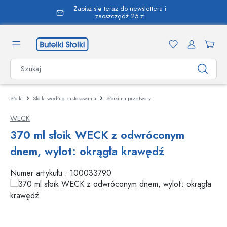
Zapisz się teraz do newslettera i
wnej zawartości
zaoszczędź 25 zł
Słoiki
Słoiki według zastosowania
Słoiki na przetwory
WECK
370 ml słoik WECK z odwróconym
dnem, wylot: okrągła krawędź
Numer artykułu :
100033790