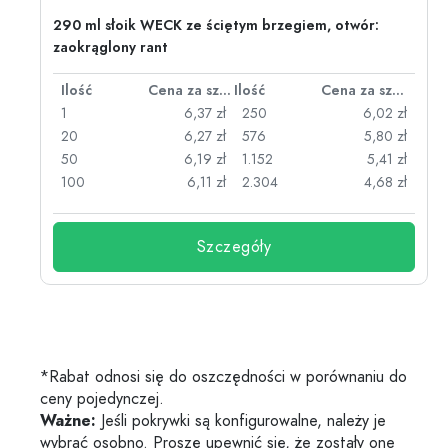
290 ml słoik WECK ze ściętym brzegiem, otwór:
zaokrąglony rant
za sztukę
Ilość
Cena za sztukę
Ilość
Cena za sztukę
zł
1
6,37 zł
250
6,02 zł
zł
20
6,27 zł
576
5,80 zł
zł
50
6,19 zł
1.152
5,41 zł
zł
100
6,11 zł
2.304
4,68 zł
Szczegóły
*Rabat odnosi się do oszczędności w porównaniu do
ceny pojedynczej.
Ważne:
Jeśli pokrywki są konfigurowalne, należy je
wybrać osobno. Proszę upewnić się, że zostały one