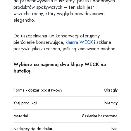
do przechowywania musztardy, pesto i podobnych
produktów spożywczych – ten słoik jest
wszechstronny, który wygląda ponadczasowo
elegancko.
Do uszczelniania lub konserwacji oferujemy
pierścienie konserwujące,
klamra WECK
i szklane
pokrywki jako akcesoria, jeśli są zamawiane osobno.
Wybierz co najmniej dwa klipsy WECK na
butelkę.
Forma - obszar podstawowy
Okrągły
Kraj produkcji
Niemcy
Materiał
Szklanka bezbarwne
Nadający się do druku
Nie