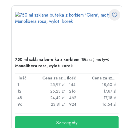
750 ml szklana butelka z korkiem 'Giara', motyw:
Manolibera rosa, wylot: korek
za sztukę
Ilość
Cena za sztukę
Ilość
Cena za sztukę
zł
1
25,97 zł
144
18,60 zł
zł
12
25,23 zł
216
17,87 zł
zł
48
24,42 zł
462
17,18 zł
zł
96
23,81 zł
924
16,54 zł
Szczegóły