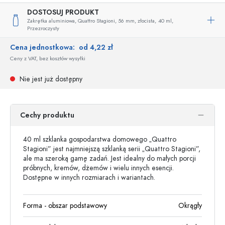
DOSTOSUJ PRODUKT
Zakrętka aluminiowa, Quattro Stagioni, 56 mm, złocista,
40 ml,
Przezroczysty
Cena jednostkowa:
od 4,22 zł
Ceny z VAT, bez kosztów wysyłki
Nie jest już dostępny
Cechy produktu
40 ml szklanka gospodarstwa domowego „Quattro
Stagioni” jest najmniejszą szklanką serii „Quattro Stagioni”,
ale ma szeroką gamę zadań. Jest idealny do małych porcji
próbnych, kremów, dżemów i wielu innych esencji.
Dostępne w innych rozmiarach i wariantach.
Forma - obszar podstawowy
Okrągły