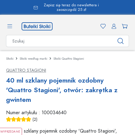
Zapisz się teraz do newslettera i
wnej zawartości
zaoszczędź 25 zł
Słoiki
Słoiki według marki
Słoiki Quattro Stagioni
QUATTRO STAGIONI
40 ml szklany pojemnik ozdobny
'Quattro Stagioni', otwór: zakrętka z
gwintem
Numer artykułu :
100034640
(2)
Średnia ocena 5 z 5 gwiazdek
WYPRZEDANE