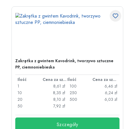
wo
Zakrętka z gwintem Kavodrink, tworzywo sztuczne
PP, ciemnoniebieska
za sztukę
Ilość
Cena za sztukę
Ilość
Cena za sztukę
zł
1
8,61 zł
100
6,46 zł
zł
10
8,35 zł
250
6,24 zł
zł
20
8,10 zł
500
6,03 zł
50
7,92 zł
Szczegóły