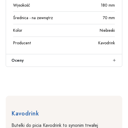
Wysokość
180
mm
Średnica - na zewnątrz
70
mm
Kolor
Niebieski
Producent
Kavodrink
Oceny
Kavodrink
Butelki do picia Kavodrink to synonim trwałej