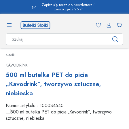
Zapisz się teraz do newslettera i
wnej zawartości
zaoszczędź 25 zł
Butelki
KAVODRINK
500 ml butelka PET do picia
„Kavodrink”, tworzywo sztuczne,
niebieska
Numer artykułu :
100034540