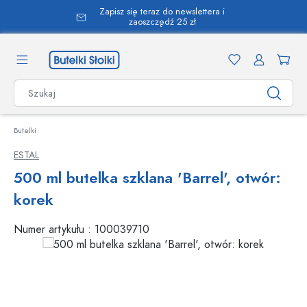
Zapisz się teraz do newslettera i
wnej zawartości
zaoszczędź 25 zł
Butelki
ESTAL
500 ml butelka szklana 'Barrel', otwór:
korek
Numer artykułu :
100039710