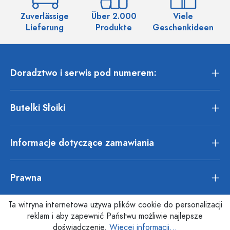
Zuverlässige
Über 2.000
Viele
Ü
Lieferung
Produkte
Geschenkideen
Doradztwo i serwis pod numerem:
Butelki Słoiki
Informacje dotyczące zamawiania
Prawna
Ta witryna internetowa używa plików cookie do personalizacji
reklam i aby zapewnić Państwu możliwie najlepsze
doświadczenie.
Więcej informacji...