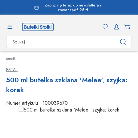
Zapisz się teraz do newslettera i
wnej zawartości
zaoszczędź 25 zł
Butelki
ESTAL
500 ml butelka szklana 'Melee', szyjka:
korek
Numer artykułu :
100039670