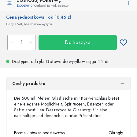
DOSTOSUJ POKRYWĘ
100039810
, Corkcoal Barrel, Beżowy
Cena jednostkowa:
od 10,46 zł
Ceny z VAT, bez kosztów wysyłki
Do koszyka
Dostępne od ręki.
Gotowe do wysyłki w ciągu
: 1-2 dni
Cechy produktu
Die 500 ml 'Melee' Glasflasche mit Korkverschluss bietet
eine elegante Möglichkeit, Spirituosen, Essenzen oder
Säfte abzufüllen. Das recycelte Glas sorgt für eine
nachhaltige und dennoch luxuriöse Präsentation.
Forma - obszar podstawowy
Okrągły