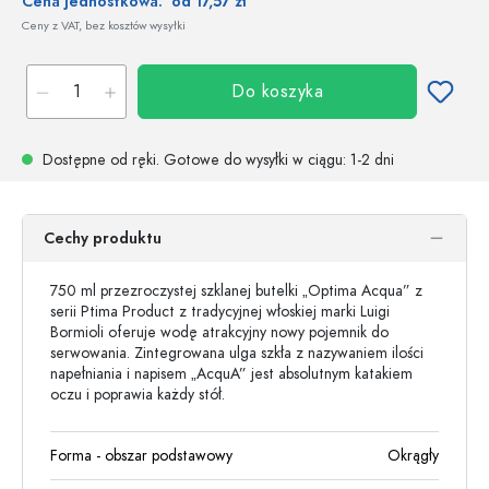
Cena jednostkowa:
od 17,57 zł
Ceny z VAT, bez kosztów wysyłki
Do koszyka
Dostępne od ręki.
Gotowe do wysyłki w ciągu
: 1-2 dni
Cechy produktu
750 ml przezroczystej szklanej butelki „Optima Acqua” z
serii Ptima Product z tradycyjnej włoskiej marki Luigi
Bormioli oferuje wodę atrakcyjny nowy pojemnik do
serwowania. Zintegrowana ulga szkła z nazywaniem ilości
napełniania i napisem „AcquA” jest absolutnym katakiem
oczu i poprawia każdy stół.
Forma - obszar podstawowy
Okrągły