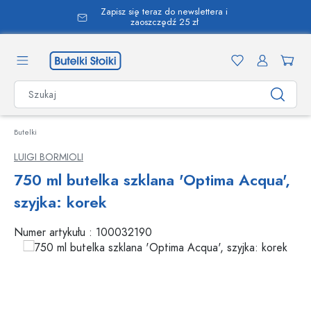
Zapisz się teraz do newslettera i
wnej zawartości
zaoszczędź 25 zł
Butelki
LUIGI BORMIOLI
750 ml butelka szklana 'Optima Acqua',
szyjka: korek
Numer artykułu :
100032190