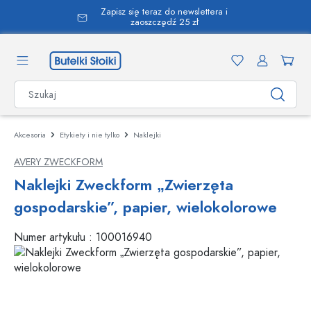
Zapisz się teraz do newslettera i
wnej zawartości
zaoszczędź 25 zł
Akcesoria
Etykiety i nie tylko
Naklejki
AVERY ZWECKFORM
Naklejki Zweckform „Zwierzęta
gospodarskie”, papier, wielokolorowe
Numer artykułu :
100016940