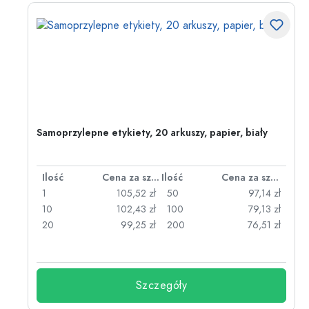
Samoprzylepne etykiety, 20 arkuszy, papier, biały
za sztukę
Ilość
Cena za sztukę
Ilość
Cena za sztukę
zł
1
105,52 zł
50
97,14 zł
zł
10
102,43 zł
100
79,13 zł
zł
20
99,25 zł
200
76,51 zł
Szczegóły