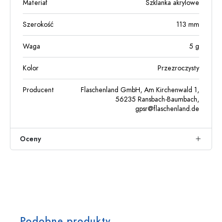
Materiał
Szklanka akrylowe
Szerokość
113
mm
Waga
5
g
Kolor
Przezroczysty
Producent
Flaschenland GmbH, Am Kirchenwald 1,
56235 Ransbach-Baumbach,
gpsr@flaschenland.de
Oceny
Podobne produkty