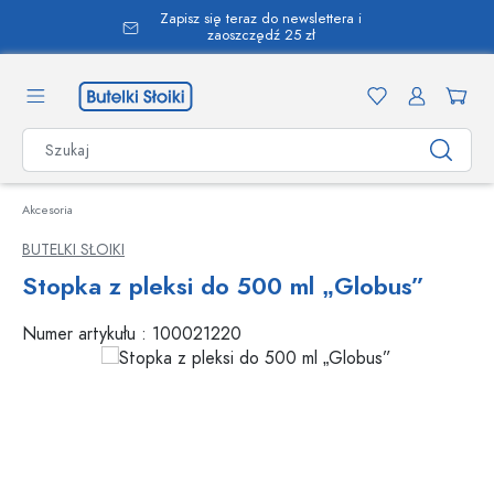
Zapisz się teraz do newslettera i
wnej zawartości
zaoszczędź 25 zł
Akcesoria
BUTELKI SŁOIKI
Stopka z pleksi do 500 ml „Globus”
Numer artykułu :
100021220