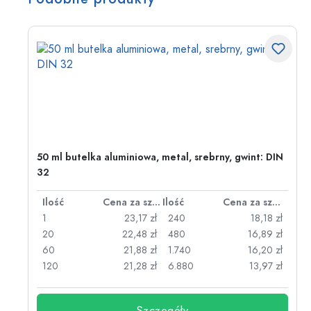
50 ml butelka aluminiowa, metal, srebrny, gwint: DIN
32
za sztukę
Ilość
Cena za sztukę
Ilość
Cena za sztukę
zł
1
23,17 zł
240
18,18 zł
zł
20
22,48 zł
480
16,89 zł
zł
60
21,88 zł
1.740
16,20 zł
zł
120
21,28 zł
6.880
13,97 zł