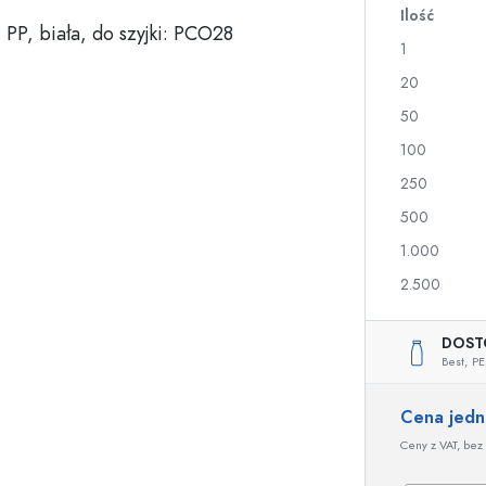
Ilość
a
1
Butelki na nalewki i likiery
Butelki z nadrukiem
20
Butelki na soki
Butelki na gin
50
Flakony na perfumy
Butelki świąteczne
100
Butelki na lakiery do paznokci
Walentynki
Małe buteleczki
Butelki ozdobne
250
Butelki do wyciskania
500
Butelki na przetwory
1.000
2.500
Butelki o specjalnych kształtach
Butelki cylinder
DOST
Butelki pękate
Gąsiory i balony na 
Best,
PE
Piersiówki
Butelki z szeroką szyjką
Cena jed
Ceny z VAT, bez 