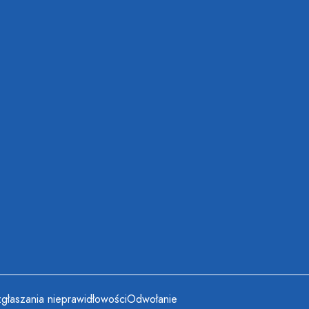
głaszania nieprawidłowości
Odwołanie