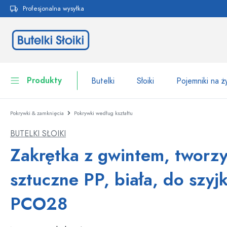
Profesjonalna wysyłka
 wyszukiwania
Przejdź do głównej nawigacji
Produkty
Butelki
Słoiki
Pojemniki na 
Pokrywki & zamknięcia
Pokrywki według kształtu
Butelki
Do kategorii Butelki
BUTELKI SŁOIKI
Słoiki
Butelki według marki
Zakrętka z gwintem, tworz
Butelki WECK
Pojemniki na żywność
sztuczne PP, biała, do szyjk
Naczynia
Butelki według funkcji
PCO28
Butelki z pipetą
Opakowania kosmetyczne
Butelki z klipsem