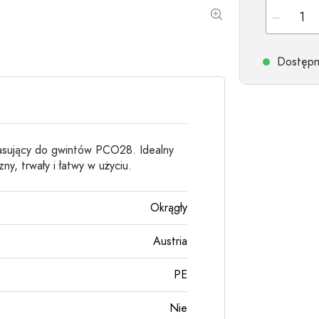
Butelki kamionkowe
Butelki aluminiowe
Dostępne
pasujący do gwintów PCO28. Idealny
y, trwały i łatwy w użyciu.
Okrągły
Austria
PE
Nie