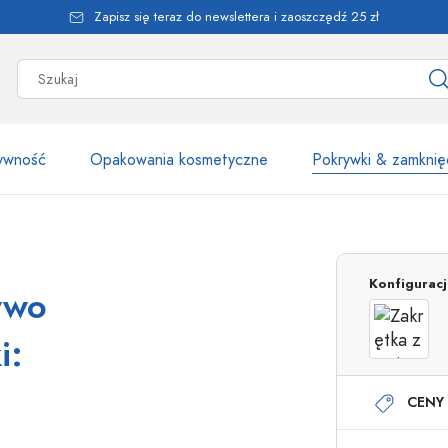
Zapisz się teraz do newslettera i zaoszczędź 25 zł
żywność
Opakowania kosmetyczne
Pokrywki & zamknię
Ponad 2500 produk
Konfigurac
ywo
Butelki Estal
i:
CENY 
Butelki z dozownikiem
Dozowniki airless
Butelki ze spryskiwaczem
Butelki roll-on