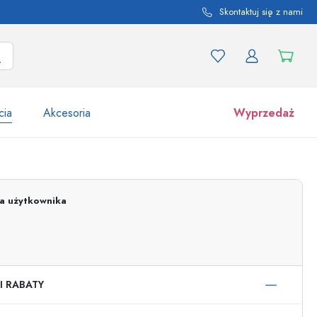
Skontaktuj się z nami
cia
Akcesoria
Wyprzedaż
tów i odmian produktu
Słoiki
Odkryj teraz
ja użytkownika
Kupuj teraz
I RABATY