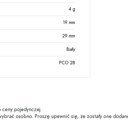
4
g
19
mm
29
mm
Biały
PCO 28
 ceny pojedynczej.
 wybrać osobno. Proszę upewnić się, że zostały one dodan