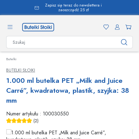
Zapisz się teraz do newslettera i
wnej zawartości
zaoszczędź 25 zł
Butelki
BUTELKI SŁOIKI
1.000 ml butelka PET „Milk and Juice
Carré”, kwadratowa, plastik, szyjka: 38
mm
Numer artykułu :
100030550
(2)
Średnia ocena 5 z 5 gwiazdek