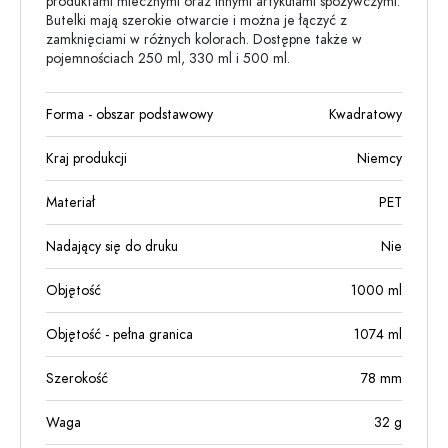
produktami mlecznymi oraz innymi artykułami spożywczymi.
Butelki mają szerokie otwarcie i można je łączyć z
zamknięciami w różnych kolorach. Dostępne także w
pojemnościach 250 ml, 330 ml i 500 ml.
Forma - obszar podstawowy
Kwadratowy
Kraj produkcji
Niemcy
Materiał
PET
Nadający się do druku
Nie
Objętość
1000
ml
Objętość - pełna granica
1074
ml
Szerokość
78
mm
Waga
32
g