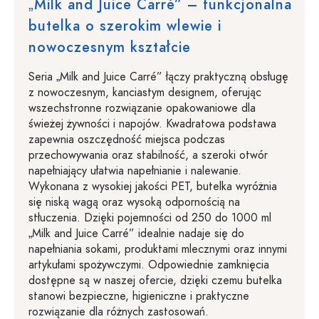
„Milk and Juice Carré” – funkcjonalna
butelka o szerokim wlewie i
nowoczesnym kształcie
Seria „Milk and Juice Carré” łączy praktyczną obsługę
z nowoczesnym, kanciastym designem, oferując
wszechstronne rozwiązanie opakowaniowe dla
świeżej żywności i napojów. Kwadratowa podstawa
zapewnia oszczędność miejsca podczas
przechowywania oraz stabilność, a szeroki otwór
napełniający ułatwia napełnianie i nalewanie.
Wykonana z wysokiej jakości PET, butelka wyróżnia
się niską wagą oraz wysoką odpornością na
stłuczenia. Dzięki pojemności od 250 do 1000 ml
„Milk and Juice Carré” idealnie nadaje się do
napełniania sokami, produktami mlecznymi oraz innymi
artykułami spożywczymi. Odpowiednie zamknięcia
dostępne są w naszej ofercie, dzięki czemu butelka
stanowi bezpieczne, higieniczne i praktyczne
rozwiązanie dla różnych zastosowań.