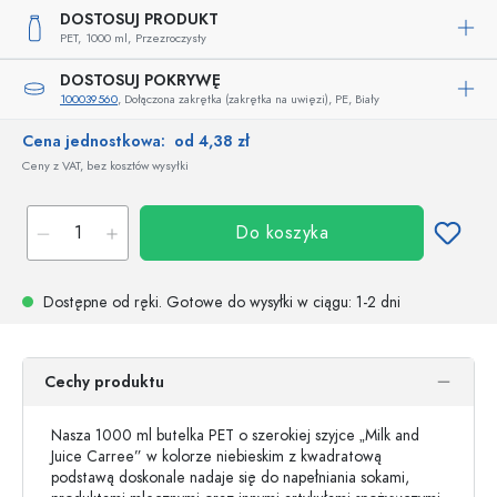
DOSTOSUJ PRODUKT
PET,
1000 ml,
Przezroczysty
DOSTOSUJ POKRYWĘ
100039560
, Dołączona zakrętka (zakrętka na uwięzi), PE, Biały
Cena jednostkowa:
od 4,38 zł
Ceny z VAT, bez kosztów wysyłki
Do koszyka
Dostępne od ręki.
Gotowe do wysyłki w ciągu
: 1-2 dni
Cechy produktu
Nasza 1000 ml butelka PET o szerokiej szyjce „Milk and
Juice Carree” w kolorze niebieskim z kwadratową
podstawą doskonale nadaje się do napełniania sokami,