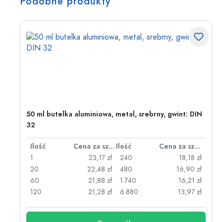
Podobne produkty
2)
50 ml butelka aluminiowa, metal, srebrny, gwint: DIN
32
za sztukę
Ilość
Cena za sztukę
Ilość
Cena za sztukę
zł
1
23,17 zł
240
18,18 zł
zł
20
22,48 zł
480
16,90 zł
zł
60
21,88 zł
1.740
16,21 zł
zł
120
21,28 zł
6.880
13,97 zł