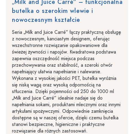
„Milk and Juice Carré” – funkcjonalna
butelka o szerokim wlewie i
nowoczesnym kształcie
Seria „Milk and Juice Carré” łączy praktyczną obsługę
z nowoczesnym, kanciastym designem, oferując
wszechstronne rozwiązanie opakowaniowe dla
świeżej żywności i napojów. Kwadratowa podstawa
zapewnia oszczędność miejsca podczas
przechowywania oraz stabilność, a szeroki otwór
napełniający ułatwia napełnianie i nalewanie.
Wykonana z wysokiej jakości PET, butelka wyróżnia
się niską wagą oraz wysoką odpornością na
stłuczenia. Dzięki pojemności od 250 do 1000 ml
„Milk and Juice Carré” idealnie nadaje się do
napełniania sokami, produktami mlecznymi oraz innymi
artykułami spożywczymi. Odpowiednie zamknięcia
dostępne są w naszej ofercie, dzięki czemu butelka
stanowi bezpieczne, higieniczne i praktyczne
rozwiązanie dla różnych zastosowań.