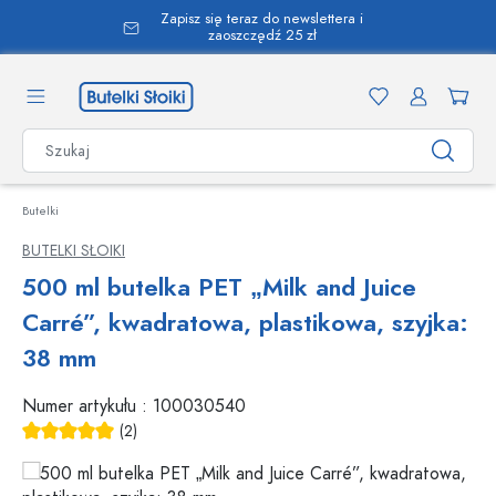
Zapisz się teraz do newslettera i
wnej zawartości
zaoszczędź 25 zł
Butelki
BUTELKI SŁOIKI
500 ml butelka PET „Milk and Juice
Carré”, kwadratowa, plastikowa, szyjka:
38 mm
Numer artykułu :
100030540
(2)
Średnia ocena 5 z 5 gwiazdek