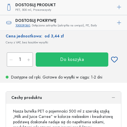
DOSTOSUJ PRODUKT
PET,
500 ml,
Przezroczysty
DOSTOSUJ POKRYWĘ
100039560
, Dołączona zakrętka (zakrętka na uwięzi), PE, Biały
Cena jednostkowa:
od 3,44 zł
Ceny z VAT, bez kosztów wysyłki
Do koszyka
Dostępne od ręki.
Gotowe do wysyłki w ciągu
: 1-2 dni
Cechy produktu
Nasza butelka PET o pojemności 500 ml z szeroką szyjką
„Milk and Juice Carree” w kolorze niebieskim i kwadratową
podstawą doskonale nadaje się do napełniania sokami,