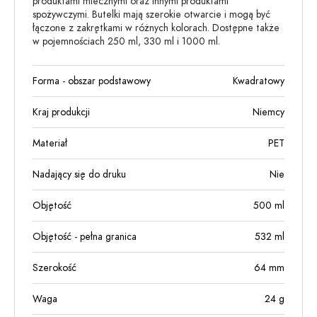
produktami mlecznymi oraz innymi produktami
spożywczymi. Butelki mają szerokie otwarcie i mogą być
łączone z zakrętkami w różnych kolorach. Dostępne także
w pojemnościach 250 ml, 330 ml i 1000 ml.
Forma - obszar podstawowy
Kwadratowy
Kraj produkcji
Niemcy
Materiał
PET
Nadający się do druku
Nie
Objętość
500
ml
Objętość - pełna granica
532
ml
Szerokość
64
mm
Waga
24
g