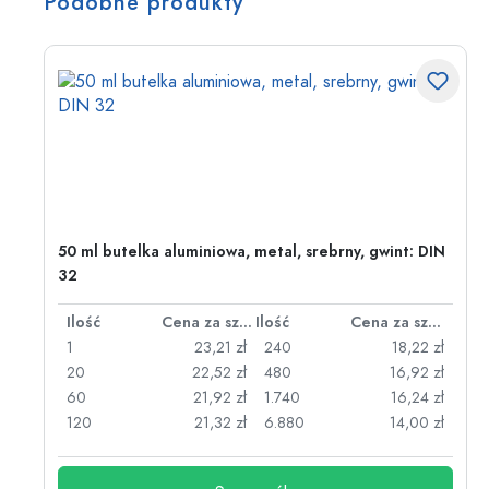
Podobne produkty
50 ml butelka aluminiowa, metal, srebrny, gwint: DIN
32
za sztukę
Ilość
Cena za sztukę
Ilość
Cena za sztukę
zł
1
23,21 zł
240
18,22 zł
zł
20
22,52 zł
480
16,92 zł
zł
60
21,92 zł
1.740
16,24 zł
zł
120
21,32 zł
6.880
14,00 zł