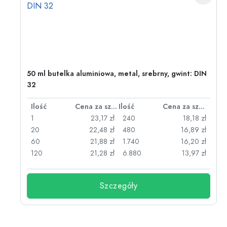
50 ml butelka aluminiowa, metal, srebrny, gwint: DIN
32
za sztukę
Ilość
Cena za sztukę
Ilość
Cena za sztukę
zł
1
23,17 zł
240
18,18 zł
zł
20
22,48 zł
480
16,89 zł
zł
60
21,88 zł
1.740
16,20 zł
zł
120
21,28 zł
6.880
13,97 zł
Szczegóły