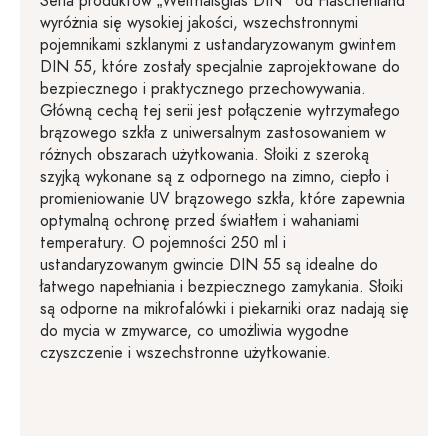
Seria produktów „Weithalsglas DIN” od Flaschenland
wyróżnia się wysokiej jakości, wszechstronnymi
pojemnikami szklanymi z ustandaryzowanym gwintem
DIN 55, które zostały specjalnie zaprojektowane do
bezpiecznego i praktycznego przechowywania.
Główną cechą tej serii jest połączenie wytrzymałego
brązowego szkła z uniwersalnym zastosowaniem w
różnych obszarach użytkowania. Słoiki z szeroką
szyjką wykonane są z odpornego na zimno, ciepło i
promieniowanie UV brązowego szkła, które zapewnia
optymalną ochronę przed światłem i wahaniami
temperatury. O pojemności 250 ml i
ustandaryzowanym gwincie DIN 55 są idealne do
łatwego napełniania i bezpiecznego zamykania. Słoiki
są odporne na mikrofalówki i piekarniki oraz nadają się
do mycia w zmywarce, co umożliwia wygodne
czyszczenie i wszechstronne użytkowanie.