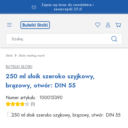
Zapisz się teraz do newslettera i
wnej zawartości
zaoszczędź 25 zł
Słoiki
Słoiki według marki
BUTELKI SŁOIKI
250 ml słoik szeroko szyjkowy,
brązowy, otwór: DIN 55
Numer artykułu :
100015390
(1)
Średnia ocena 4 z 5 gwiazdek