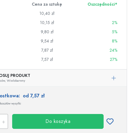
Cena za sztukę
Oszczędności*
10,40 zł
10,15 zł
2%
9,80 zł
5%
9,54 zł
8%
7,87 zł
24%
7,57 zł
27%
OSUJ PRODUKT
ców,
Wielobarwny
nostkowa:
od 7,57 zł
wino
kosztów wysyłki
Do koszyka