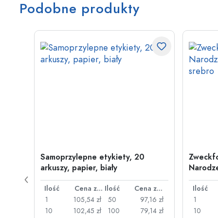
Podobne produkty
wa
Samoprzylepne etykiety, 20
Zweckfo
arkuszy, papier, biały
Narodze
Cena za sztukę
Ilość
Cena za sztukę
Ilość
Cena za sztukę
Ilość
,23 zł
1
105,54 zł
50
97,16 zł
1
,34 zł
10
102,45 zł
100
79,14 zł
10