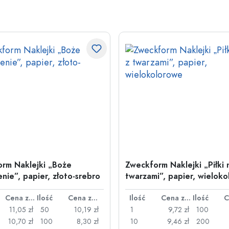
rm Naklejki „Boże
Zweckform Naklejki „Piłki 
nie”, papier, złoto-srebro
twarzami”, papier, wielok
Cena za sztukę
Ilość
Cena za sztukę
Ilość
Cena za sztukę
Ilość
11,05 zł
50
10,19 zł
1
9,72 zł
100
10,70 zł
100
8,30 zł
10
9,46 zł
200