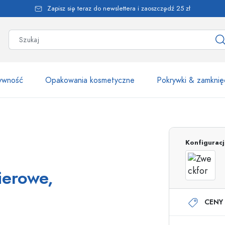
Zapisz się teraz do newslettera i zaoszczędź 25 zł
żywność
Opakowania kosmetyczne
Pokrywki & zamknię
Ponad 2500 produk
Konfigurac
Butelki Estal
ierowe,
CENY 
Butelki z dozownikiem
Dozowniki airless
Butelki ze spryskiwaczem
Butelki roll-on