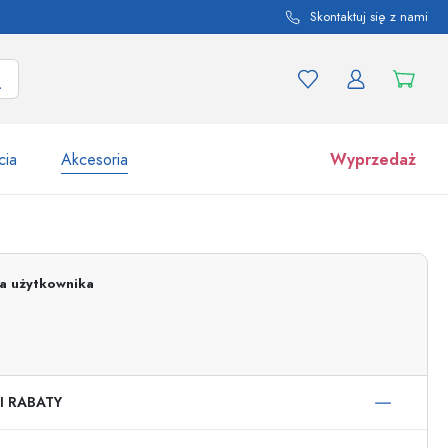
Skontaktuj się z nami
cia
Akcesoria
Wyprzedaż
tów i odmian produktu
Słoiki
Odkryj teraz
ja użytkownika
Kupuj teraz
I RABATY