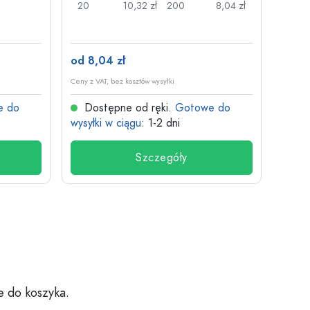
20
10,32 zł
200
8,04 zł
20
od 8,04 zł
od 8,
Ceny z VAT, bez kosztów wysyłki
Ceny z V
e do
Dostępne od ręki.
Gotowe do
Dos
wysyłki w ciągu
: 1-2 dni
wysyłk
Szczegóły
e do koszyka.