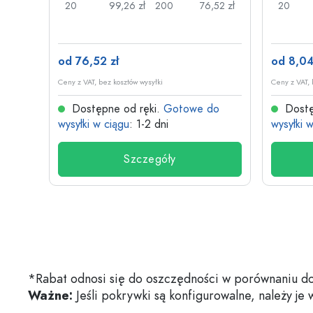
,08 zł
20
99,26 zł
200
76,52 zł
20
od 76,52 zł
od 8,04
Ceny z VAT, bez kosztów wysyłki
Ceny z VAT, 
do
Dostępne od ręki.
Gotowe do
Dostę
wysyłki w ciągu
: 1-2 dni
wysyłki 
Szczegóły
*Rabat odnosi się do oszczędności w porównaniu do
Ważne:
Jeśli pokrywki są konfigurowalne, należy je