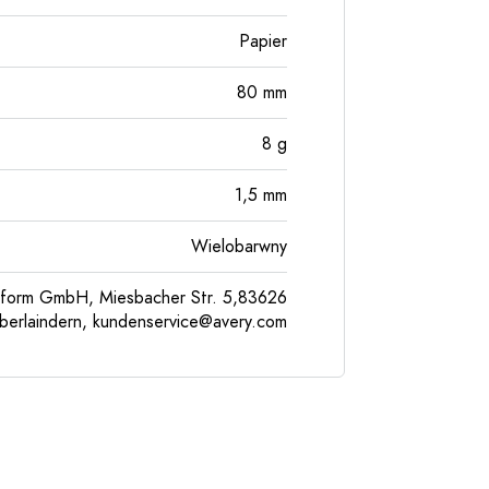
Papier
80
mm
8
g
1,5
mm
Wielobarwny
form GmbH, Miesbacher Str. 5,83626
berlaindern,
kundenservice@avery.com