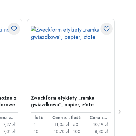
nożne z
Zweckform etykiety „ramka
Nakle
olorowe
gwiazdkowa”, papier, złote
gospo
wiel
Cena za sztukę
Ilość
Cena za sztukę
Ilość
Cena za sztukę
Ilość
7,27 zł
1
11,05 zł
50
10,19 zł
1
7,01 zł
10
10,70 zł
100
8,30 zł
10