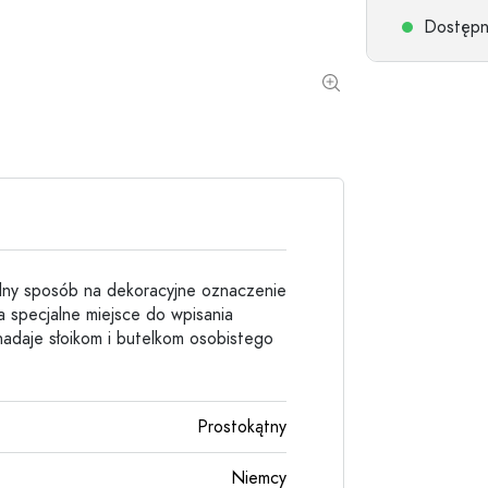
Butelki kamionkowe
Dostępne
Butelki aluminiowe
alny sposób na dekoracyjne oznaczenie
 specjalne miejsce do wpisania
nadaje słoikom i butelkom osobistego
Prostokątny
Niemcy