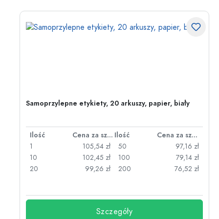
Samoprzylepne etykiety, 20 arkuszy, papier, biały
za sztukę
Ilość
Cena za sztukę
Ilość
Cena za sztukę
zł
1
105,54 zł
50
97,16 zł
zł
10
102,45 zł
100
79,14 zł
zł
20
99,26 zł
200
76,52 zł
Szczegóły