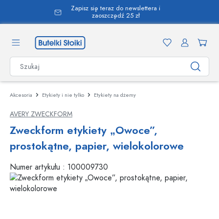
Zapisz się teraz do newslettera i
wnej zawartości
zaoszczędź 25 zł
Akcesoria
Etykiety i nie tylko
Etykiety na dżemy
AVERY ZWECKFORM
Zweckform etykiety „Owoce”,
prostokątne, papier, wielokolorowe
Numer artykułu :
100009730