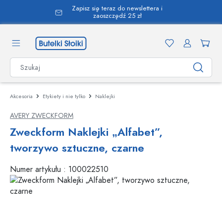
Zapisz się teraz do newslettera i
wnej zawartości
zaoszczędź 25 zł
Akcesoria
Etykiety i nie tylko
Naklejki
AVERY ZWECKFORM
Zweckform Naklejki „Alfabet”,
tworzywo sztuczne, czarne
Numer artykułu :
100022510