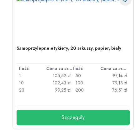
Samoprzylepne etykiety, 20 arkuszy, papier, biały
za sztukę
Ilość
Cena za sztukę
Ilość
Cena za sztukę
zł
1
105,52 zł
50
97,14 zł
zł
10
102,43 zł
100
79,13 zł
zł
20
99,25 zł
200
76,51 zł
Szczegóły