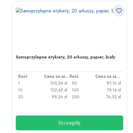
Samoprzylepne etykiety, 20 arkuszy, papier, biały
za sztukę
Ilość
Cena za sztukę
Ilość
Cena za sztukę
zł
1
105,54 zł
50
97,16 zł
zł
10
102,45 zł
100
79,14 zł
zł
20
99,26 zł
200
76,52 zł
Szczegóły