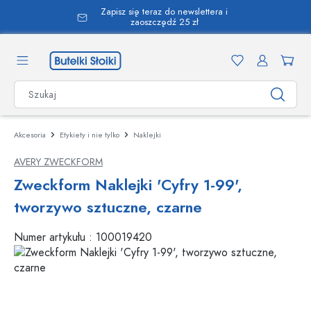
Zapisz się teraz do newslettera i
wnej zawartości
zaoszczędź 25 zł
Akcesoria
Etykiety i nie tylko
Naklejki
AVERY ZWECKFORM
Zweckform Naklejki 'Cyfry 1-99',
tworzywo sztuczne, czarne
Numer artykułu :
100019420