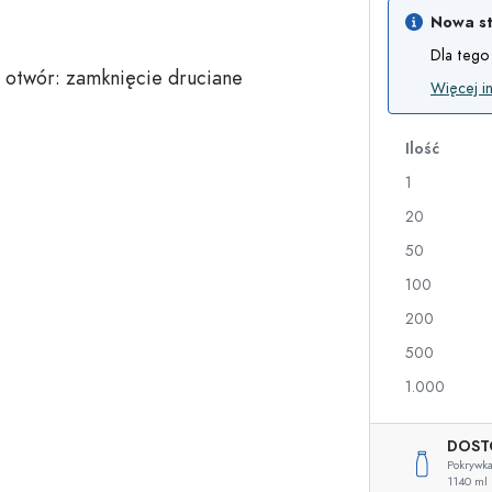
Nowa st
a
Dla tego 
Butelki na nalewki i likiery
Butelki z nadrukiem
Więcej i
Butelki na soki
Butelki na gin
Flakony na perfumy
Butelki świąteczne
Ilość
Butelki na lakiery do paznokci
Walentynki
1
Małe buteleczki
Butelki ozdobne
Butelki do wyciskania
20
Butelki na przetwory
50
100
200
Butelki o specjalnych kształtach
Butelki cylinder
500
Butelki pękate
Gąsiory i balony na 
Piersiówki
1.000
Butelki z szeroką szyjką
DOST
Pokrywka
1140 ml