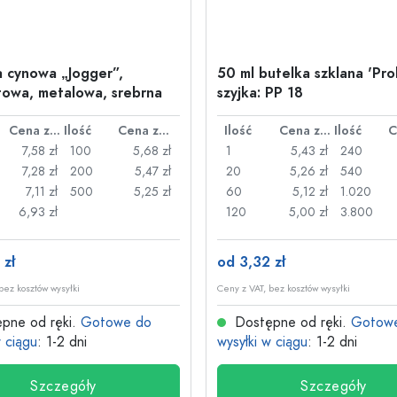
a cynowa „Jogger”,
50 ml butelka szklana 'Pro
owa, metalowa, srebrna
szyjka: PP 18
Cena za sztukę
Ilość
Cena za sztukę
Ilość
Cena za sztukę
Ilość
7,58 zł
100
5,68 zł
1
5,43 zł
240
7,28 zł
200
5,47 zł
20
5,26 zł
540
7,11 zł
500
5,25 zł
60
5,12 zł
1.020
6,93 zł
120
5,00 zł
3.800
 zł
od 3,32 zł
bez kosztów wysyłki
Ceny z VAT, bez kosztów wysyłki
pne od ręki.
Gotowe do
Dostępne od ręki.
Gotow
w ciągu
: 1-2 dni
wysyłki w ciągu
: 1-2 dni
Szczegóły
Szczegóły