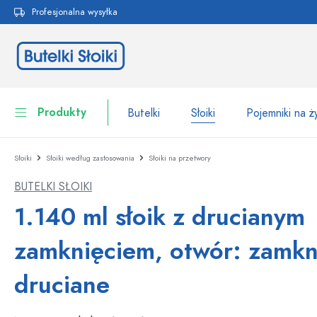
Profesjonalna wysyłka
 wyszukiwania
Przejdź do głównej nawigacji
Produkty
Butelki
Słoiki
Pojemniki na 
Słoiki
Słoiki według zastosowania
Słoiki na przetwory
Butelki
Do kategorii Butelki
BUTELKI SŁOIKI
Słoiki
Butelki według marki
1.140 ml słoik z drucianym
Butelki WECK
Pojemniki na żywność
zamknięciem, otwór: zamkn
Naczynia
Butelki według funkcji
druciane
Butelki z pipetą
Opakowania kosmetyczne
Butelki z klipsem