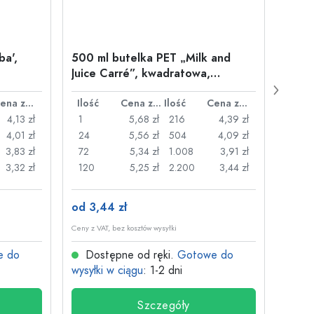
ba',
500 ml butelka PET „Milk and
Zakrę
Juice Carré”, kwadratowa,
„Anto
plastikowa, szyjka: 38 mm
PP, c
Cena za sztukę
Ilość
Cena za sztukę
Ilość
Cena za sztukę
Ilość
4,13 zł
1
5,68 zł
216
4,39 zł
1
4,01 zł
24
5,56 zł
504
4,09 zł
20
3,83 zł
72
5,34 zł
1.008
3,91 zł
50
3,32 zł
120
5,25 zł
2.200
3,44 zł
100
od 3,44 zł
od 1,
Ceny z VAT, bez kosztów wysyłki
Ceny z V
e do
Dostępne od ręki.
Gotowe do
Dos
wysyłki w ciągu
: 1-2 dni
wysyłk
Szczegóły