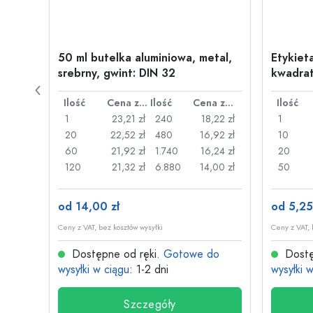
wylot:
50 ml butelka aluminiowa, metal,
Etykiet
srebrny, gwint: DIN 32
kwadrat
Cena za sztukę
Ilość
Cena za sztukę
Ilość
Cena za sztukę
Ilość
,27 zł
1
23,21 zł
240
18,22 zł
1
,19 zł
20
22,52 zł
480
16,92 zł
10
,05 zł
60
21,92 zł
1.740
16,24 zł
20
,54 zł
120
21,32 zł
6.880
14,00 zł
50
od 14,00 zł
od 5,25
Ceny z VAT, bez kosztów wysyłki
Ceny z VAT, 
do
Dostępne od ręki.
Gotowe do
Dostę
wysyłki w ciągu
: 1-2 dni
wysyłki 
Szczegóły