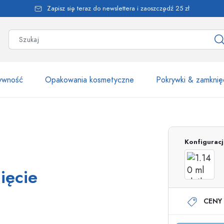
Zapisz się teraz do newslettera i zaoszczędź 25 zł
żywność
Opakowania kosmetyczne
Pokrywki & zamknię
Ponad 2500 produk
Konfigurac
Butelki Estal
ięcie
CENY 
Butelki z dozownikiem
Dozowniki airless
Butelki ze spryskiwaczem
Butelki roll-on