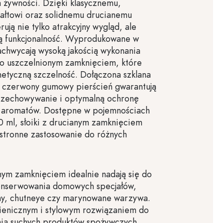
 żywności. Dzięki klasycznemu,
ałtowi oraz solidnemu drucianemu
ują nie tylko atrakcyjny wygląd, ale
zą funkcjonalność. Wyprodukowane w
chwycają wysoką jakością wykonania
o uszczelnionym zamknięciem, które
etyczną szczelność. Dołączona szklana
 czerwony gumowy pierścień gwarantują
zechowywanie i optymalną ochronę
z aromatów. Dostępne w pojemnościach
 ml, słoiki z drucianym zamknięciem
stronne zastosowanie do różnych
anym zamknięciem idealnie nadają się do
onserwowania domowych specjałów,
emy, chutneye czy marynowane warzywa.
gienicznym i stylowym rozwiązaniem do
a suchych produktów spożywczych,