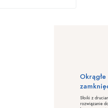
Okrągłe 
zamknię
Słoiki z druc
rozwiązanie d