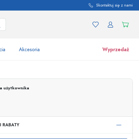
Skontaktuj się z nami
cia
Akcesoria
Wyprzedaż
tów i odmian produktu
Słoiki
Odkryj teraz
ja użytkownika
Kupuj teraz
I RABATY