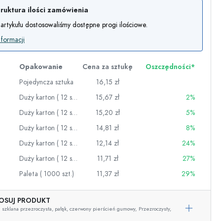
ruktura ilości zamówienia
artykułu dostosowaliśmy dostępne progi ilościowe.
nformacji
Opakowanie
Cena za sztukę
Oszczędności*
Pojedyncza sztuka
16,15 zł
Duży karton ( 12 szt.)
15,67 zł
2%
Duży karton ( 12 szt.)
15,20 zł
5%
Duży karton ( 12 szt.)
14,81 zł
8%
Duży karton ( 12 szt.)
12,14 zł
24%
Duży karton ( 12 szt.)
11,71 zł
27%
wino
Paleta ( 1000 szt.)
11,37 zł
29%
OSUJ PRODUKT
 szklana przezroczysta, pałąk, czerwony pierścień gumowy,
Przezroczysty,