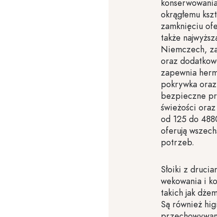
konserwowania
okrągłemu kszt
zamknięciu ofer
także najwyżs
Niemczech, za
oraz dodatkow
zapewnia herm
pokrywka oraz
bezpieczne pr
świeżości ora
od 125 do 4880
oferują wszech
potrzeb.
Słoiki z druci
wekowania i k
takich jak dż
Są również hi
przechowywani