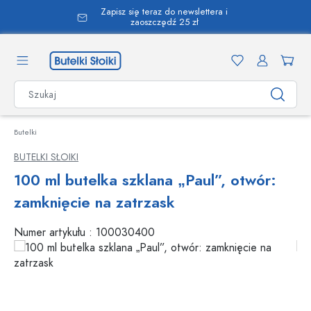
Zapisz się teraz do newslettera i
wnej zawartości
zaoszczędź 25 zł
Butelki
BUTELKI SŁOIKI
100 ml butelka szklana „Paul”, otwór:
zamknięcie na zatrzask
Numer artykułu :
100030400