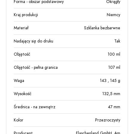
Forma - obszar podstawowy
Okrągły
Kraj produkcji
Niemcy
Materiał
Szklanka bezbarwne
Nadający się do druku
Tak
Objętość
100
ml
Objętość - pełna granica
107
ml
Waga
143
, 145
g
Wysokość
132,5
mm
Średnica - na zewnątrz
47
mm
Kolor
Przezroczysty
Producent
Flaschenland GmbH, Am