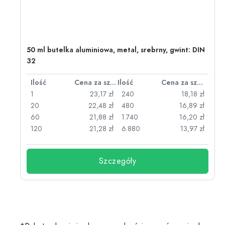
50 ml butelka aluminiowa, metal, srebrny, gwint: DIN
32
za sztukę
Ilość
Cena za sztukę
Ilość
Cena za sztukę
zł
1
23,17 zł
240
18,18 zł
zł
20
22,48 zł
480
16,89 zł
zł
60
21,88 zł
1.740
16,20 zł
zł
120
21,28 zł
6.880
13,97 zł
Szczegóły