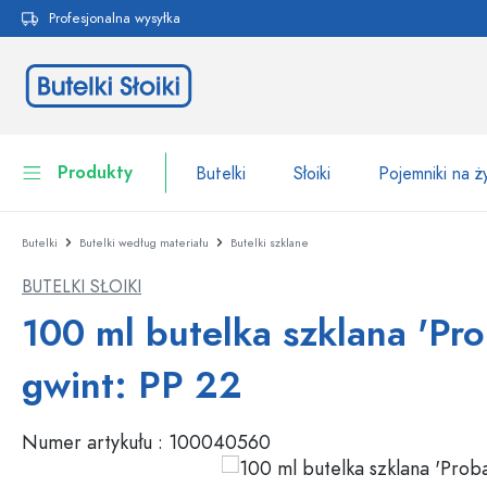
Profesjonalna wysyłka
 wyszukiwania
Przejdź do głównej nawigacji
Produkty
Butelki
Słoiki
Pojemniki na 
Butelki
Butelki według materiału
Butelki szklane
Butelki
Do kategorii Butelki
BUTELKI SŁOIKI
Słoiki
Butelki według marki
100 ml butelka szklana 'Prob
Butelki WECK
Pojemniki na żywność
gwint: PP 22
Naczynia
Butelki według funkcji
Numer artykułu :
100040560
Butelki z pipetą
Opakowania kosmetyczne
Butelki z klipsem