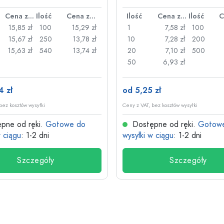
nym uchwytem
Cena za sztukę
Ilość
Cena za sztukę
Ilość
Cena za sztukę
Ilość
15,85 zł
100
15,29 zł
1
7,58 zł
100
15,67 zł
250
13,78 zł
10
7,28 zł
200
15,63 zł
540
13,74 zł
20
7,10 zł
500
50
6,93 zł
4 zł
od 5,25 zł
bez kosztów wysyłki
Ceny z VAT, bez kosztów wysyłki
pne od ręki.
Gotowe do
Dostępne od ręki.
Gotow
w ciągu
: 1-2 dni
wysyłki w ciągu
: 1-2 dni
Szczegóły
Szczegóły