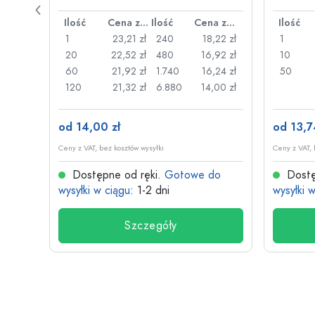
drucia
Cena za sztukę
Ilość
Cena za sztukę
Ilość
Cena za sztukę
Ilość
26 zł
1
23,21 zł
240
18,22 zł
1
,22 zł
20
22,52 zł
480
16,92 zł
10
,17 zł
60
21,92 zł
1.740
16,24 zł
50
,13 zł
120
21,32 zł
6.880
14,00 zł
od 14,00 zł
od 13,7
Ceny z VAT, bez kosztów wysyłki
Ceny z VAT, 
do
Dostępne od ręki.
Gotowe do
Dostę
wysyłki w ciągu
: 1-2 dni
wysyłki 
Szczegóły