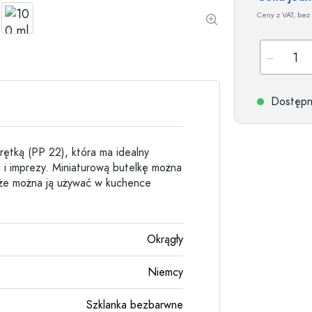
Butelki kamionkowe
Ceny z VAT, bez 
Butelki aluminiowe
Dostępne
rętką (PP 22), która ma idealny
gi i imprezy. Miniaturową butelkę można
akże można ją używać w kuchence
Okrągły
Niemcy
Szklanka bezbarwne