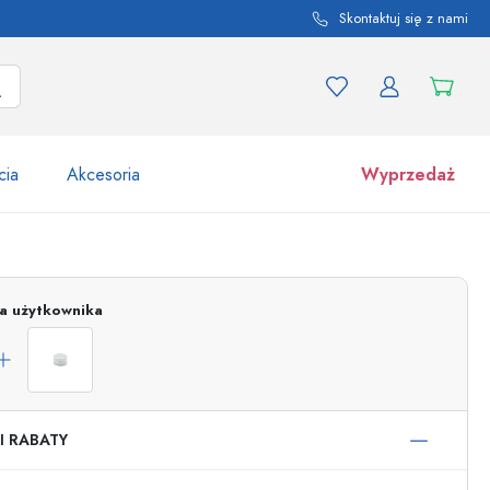
Skontaktuj się z nami
cia
Akcesoria
Wyprzedaż
tów i odmian produktu
Słoiki
Odkryj teraz
ja użytkownika
Kupuj teraz
I RABATY