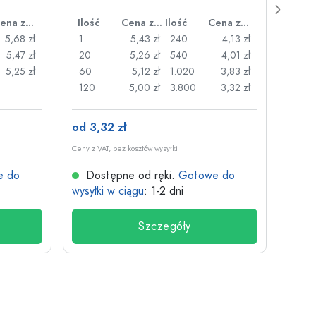
Cena za sztukę
Ilość
Cena za sztukę
Ilość
Cena za sztukę
Ilość
5,68 zł
1
5,43 zł
240
4,13 zł
1
5,47 zł
20
5,26 zł
540
4,01 zł
20
5,25 zł
60
5,12 zł
1.020
3,83 zł
50
120
5,00 zł
3.800
3,32 zł
100
od 3,32 zł
od 26
Ceny z VAT, bez kosztów wysyłki
Ceny z V
e do
Dostępne od ręki.
Gotowe do
Dos
wysyłki w ciągu
: 1-2 dni
wysyłk
Szczegóły