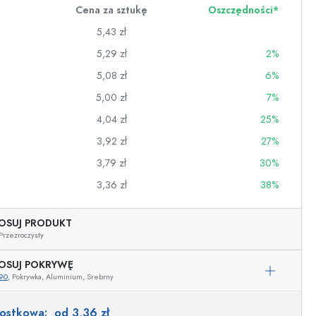
Cena za sztukę
Oszczędności*
5,43 zł
5,29 zł
2%
5,08 zł
6%
5,00 zł
7%
4,04 zł
25%
3,92 zł
27%
3,79 zł
30%
3,36 zł
38%
OSUJ PRODUKT
wino
Przezroczysty
OSUJ POKRYWĘ
90
, Pokrywka, Aluminium, Srebrny
nostkowa:
od 3,36 zł