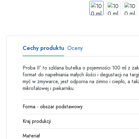
Butelki szklane
Butelki plastikowe
Cechy produktu
Oceny
Proba II' to szklana butelka o pojemności 100 ml z zak
format do napełniania małych ilości i degustacji na tar
myć w zmywarce, jest odporna na zimno i ciepło, a t
mikrofalowej i piekarniku.
Forma - obszar podstawowy
Kraj produkcji
Materiał