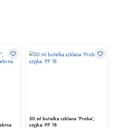
50 ml butelka szklana 'Proba',
Zamy
ebrna
szyjka: PP 18
29 m