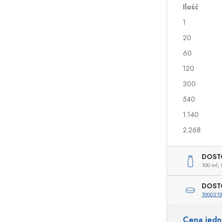
Ilość
a
1
Butelki na nalewki i likiery
Butelki z nadrukiem
20
Butelki na soki
Butelki na gin
60
Flakony na perfumy
Butelki świąteczne
120
Butelki na lakiery do paznokci
Walentynki
Małe buteleczki
Butelki ozdobne
300
Butelki do wyciskania
540
Butelki na przetwory
1.140
2.268
Butelki o specjalnych kształtach
Butelki cylinder
DOST
Butelki pękate
Gąsiory i balony na 
100 ml,
Piersiówki
Butelki z szeroką szyjką
DOST
1000213
Cena jed