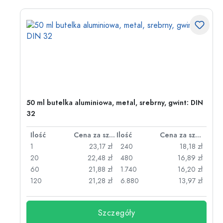
50 ml butelka aluminiowa, metal, srebrny, gwint: DIN
32
za sztukę
Ilość
Cena za sztukę
Ilość
Cena za sztukę
zł
1
23,17 zł
240
18,18 zł
zł
20
22,48 zł
480
16,89 zł
zł
60
21,88 zł
1.740
16,20 zł
zł
120
21,28 zł
6.880
13,97 zł
Szczegóły