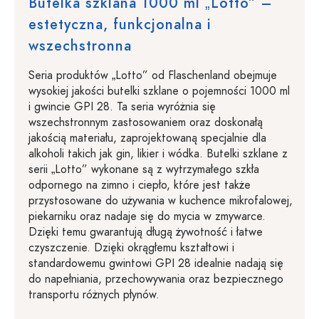
Butelka szklana 1000 ml „Lotto” –
estetyczna, funkcjonalna i
wszechstronna
Seria produktów „Lotto” od Flaschenland obejmuje
wysokiej jakości butelki szklane o pojemności 1000 ml
i gwincie GPI 28. Ta seria wyróżnia się
wszechstronnym zastosowaniem oraz doskonałą
jakością materiału, zaprojektowaną specjalnie dla
alkoholi takich jak gin, likier i wódka. Butelki szklane z
serii „Lotto” wykonane są z wytrzymałego szkła
odpornego na zimno i ciepło, które jest także
przystosowane do używania w kuchence mikrofalowej,
piekarniku oraz nadaje się do mycia w zmywarce.
Dzięki temu gwarantują długą żywotność i łatwe
czyszczenie. Dzięki okrągłemu kształtowi i
standardowemu gwintowi GPI 28 idealnie nadają się
do napełniania, przechowywania oraz bezpiecznego
transportu różnych płynów.