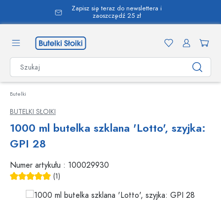
Zapisz się teraz do newslettera i
wnej zawartości
zaoszczędź 25 zł
Butelki
BUTELKI SŁOIKI
1000 ml butelka szklana 'Lotto', szyjka:
GPI 28
Numer artykułu :
100029930
(1)
Średnia ocena 5 z 5 gwiazdek