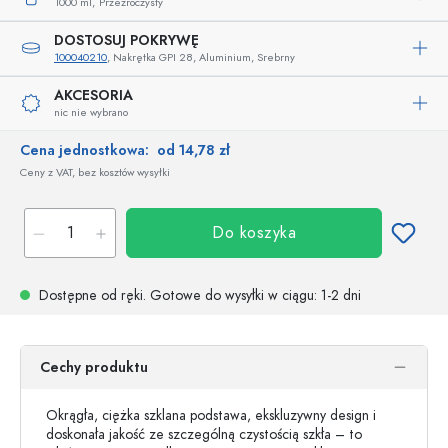
1000 ml,
Przezroczysty
DOSTOSUJ POKRYWĘ
100040210
, Nakrętka GPI 28, Aluminium, Srebrny
AKCESORIA
nic nie wybrano
Cena jednostkowa:
od 14,78 zł
Ceny z VAT, bez kosztów wysyłki
Do koszyka
Dostępne od ręki.
Gotowe do wysyłki w ciągu
: 1-2 dni
Cechy produktu
Okrągła, ciężka szklana podstawa, ekskluzywny design i
doskonała jakość ze szczególną czystością szkła – to