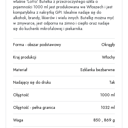
właśnie 'Lotto'. Butelka z przezroczystego szkła o
pojemności 1000 ml jest produkowana we Włoszech i jest
kompatybilna z nakrętką GPI. Idealnie nadaje się do
alkoholi, brandy, likierów i wielu innych. Butelkę można myć
w zmywarce, jest odporna na zimno i ciepło oraz nadaje
się do kuchenki mikrofalowej i piekarnika.
Forma - obszar podstawowy
Okrągły
Kraj produkcji
Włochy
Materiał
Szklanka bezbarwne
Nadający się do druku
Tak
Objętość
1000
ml
Objętość - pełna granica
1032
ml
Waga
850
, 869
g