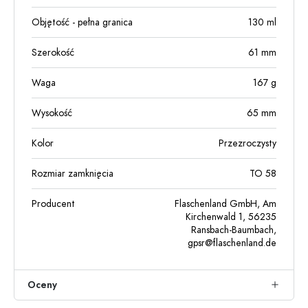
Objętość - pełna granica
130
ml
Szerokość
61
mm
Waga
167
g
Wysokość
65
mm
Kolor
Przezroczysty
Rozmiar zamknięcia
TO 58
Producent
Flaschenland GmbH, Am
Kirchenwald 1, 56235
Ransbach-Baumbach,
gpsr@flaschenland.de
Oceny