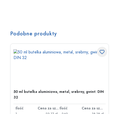
Podobne produkty
50 ml butelka aluminiowa, metal, srebrny, gwint: DIN
32
za sztukę
Ilość
Cena za sztukę
Ilość
Cena za sztukę