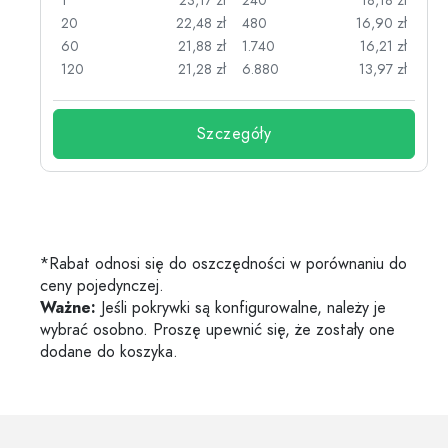
zł
1
23,17 zł
240
18,18 zł
zł
20
22,48 zł
480
16,90 zł
zł
60
21,88 zł
1.740
16,21 zł
zł
120
21,28 zł
6.880
13,97 zł
Szczegóły
*Rabat odnosi się do oszczędności w porównaniu do
ceny pojedynczej.
Ważne:
Jeśli pokrywki są konfigurowalne, należy je
wybrać osobno. Proszę upewnić się, że zostały one
dodane do koszyka.