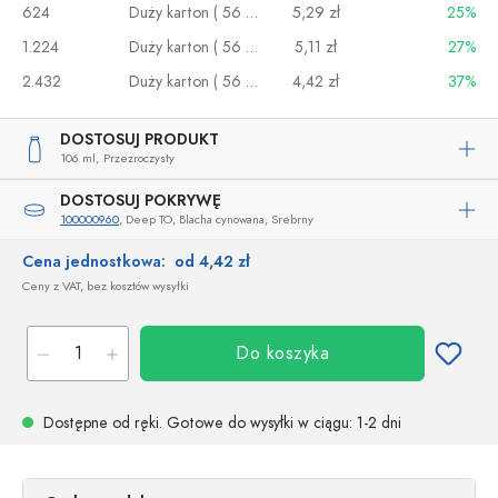
624
Duży karton ( 56 szt.)
5,29 zł
25%
1.224
Duży karton ( 56 szt.)
5,11 zł
27%
2.432
Duży karton ( 56 szt.)
4,42 zł
37%
DOSTOSUJ PRODUKT
106 ml,
Przezroczysty
DOSTOSUJ POKRYWĘ
100000960
, Deep TO, Blacha cynowana, Srebrny
Cena jednostkowa:
od 4,42 zł
Ceny z VAT, bez kosztów wysyłki
Do koszyka
Dostępne od ręki.
Gotowe do wysyłki w ciągu
: 1-2 dni