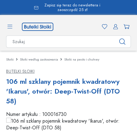
Zapisz się teraz do newslettera i
wnej zawartości
zaoszczędź 25 zł
Słoiki
Słoiki według zastosowania
Słoiki na pesto i chutney
BUTELKI SŁOIKI
106 ml szklany pojemnik kwadratowy
'Ikarus', otwór: Deep-Twist-Off (DTO
58)
Numer artykułu :
100016730