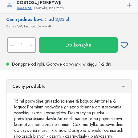
DOSTOSUJ POKRYWĘ
100030930
, Pokrywka, PP, Czarny
Cena jednostkowa:
od 3,83 zł
Ceny z VAT, bez kosztów wysyłki
Do koszyka
Dostępne od ręki.
Gotowe do wysyłki w ciągu
: 1-2 dni
Cechy produktu
15 ml podwójne gniazdo ścienne & bdquo; Antonella &
ldquo; Premium podwójne gniazdo ścienne do stosowania
wysokiej jakości kosmetyków. Dekoracyjna puszka -
podwójna ściana dawki Antonelli nadaje temu pojemnikowi
kosmetycznemu znak premium. Cóż, nie tylko odpowiednie
do używania maści i kremów. Dostępne w wielu rozmiarach
i kolorach białych - czarny - czarny/biały - biały/czarny.