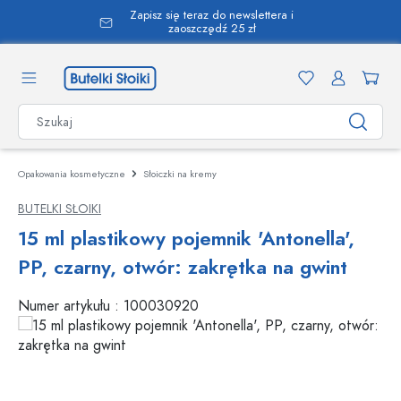
Zapisz się teraz do newslettera i
wnej zawartości
zaoszczędź 25 zł
Opakowania kosmetyczne
Słoiczki na kremy
BUTELKI SŁOIKI
15 ml plastikowy pojemnik 'Antonella',
PP, czarny, otwór: zakrętka na gwint
Numer artykułu :
100030920