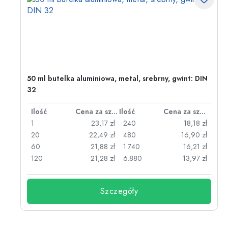
50 ml butelka aluminiowa, metal, srebrny, gwint: DIN
32
za sztukę
Ilość
Cena za sztukę
Ilość
Cena za sztukę
zł
1
23,17 zł
240
18,18 zł
zł
20
22,49 zł
480
16,90 zł
zł
60
21,88 zł
1.740
16,21 zł
120
21,28 zł
6.880
13,97 zł
Szczegóły