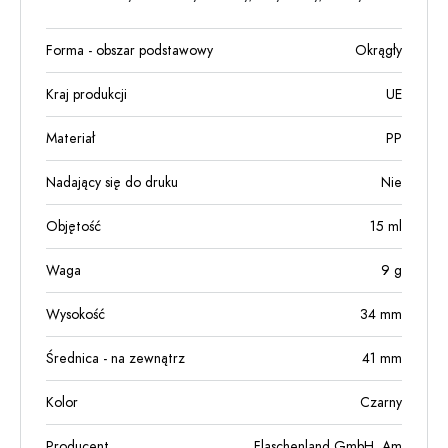
Forma - obszar podstawowy
Okrągły
Kraj produkcji
UE
Materiał
PP
Nadający się do druku
Nie
Objętość
15
ml
Waga
9
g
Wysokość
34
mm
Średnica - na zewnątrz
41
mm
Kolor
Czarny
Producent
Flaschenland GmbH, Am