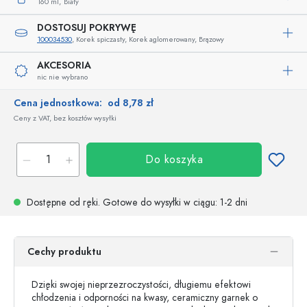
160 ml,
Biały
DOSTOSUJ POKRYWĘ
100034530
, Korek spiczasty, Korek aglomerowany, Brązowy
AKCESORIA
nic nie wybrano
Cena jednostkowa:
od 8,78 zł
Ceny z VAT, bez kosztów wysyłki
Do koszyka
Dostępne od ręki.
Gotowe do wysyłki w ciągu
: 1-2 dni
Cechy produktu
Dzięki swojej nieprzezroczystości, długiemu efektowi
chłodzenia i odporności na kwasy, ceramiczny garnek o