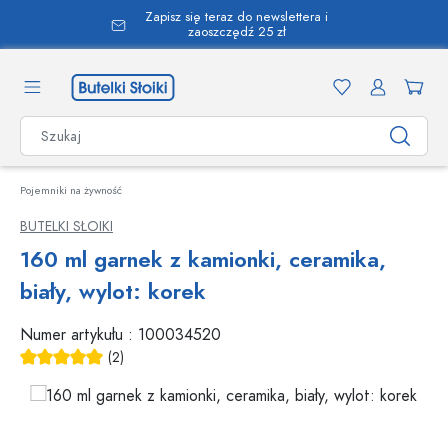
Zapisz się teraz do newslettera i
wnej zawartości
zaoszczędź 25 zł
Pojemniki na żywność
BUTELKI SŁOIKI
160 ml garnek z kamionki, ceramika,
biały, wylot: korek
Numer artykułu :
100034520
(2)
Średnia ocena 5 z 5 gwiazdek