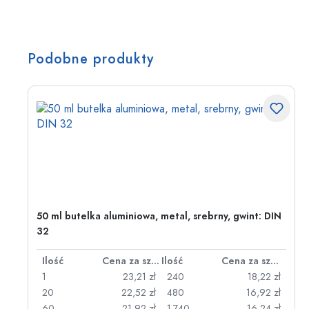
Podobne produkty
50 ml butelka aluminiowa, metal, srebrny, gwint: DIN
32
za sztukę
Ilość
Cena za sztukę
Ilość
Cena za sztukę
zł
1
23,21 zł
240
18,22 zł
zł
20
22,52 zł
480
16,92 zł
zł
60
21,92 zł
1.740
16,24 zł