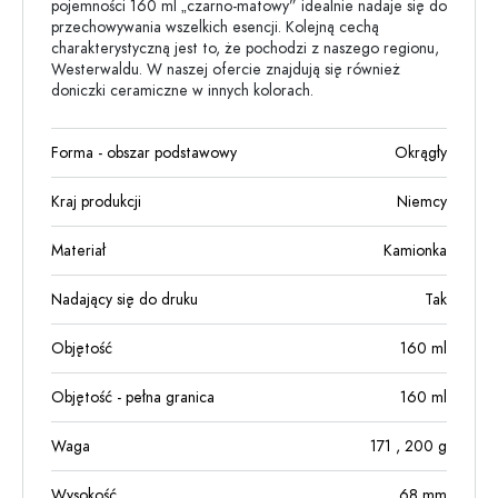
pojemności 160 ml „czarno-matowy” idealnie nadaje się do
przechowywania wszelkich esencji. Kolejną cechą
charakterystyczną jest to, że pochodzi z naszego regionu,
Westerwaldu. W naszej ofercie znajdują się również
doniczki ceramiczne w innych kolorach.
Forma - obszar podstawowy
Okrągły
Kraj produkcji
Niemcy
Materiał
Kamionka
Nadający się do druku
Tak
Objętość
160
ml
Objętość - pełna granica
160
ml
Waga
171
, 200
g
Wysokość
68
mm