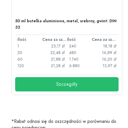
50 ml butelka aluminiowa, metal, srebrny, gwint: DIN
32
za sztukę
Ilość
Cena za sztukę
Ilość
Cena za sztukę
zł
1
23,17 zł
240
18,18 zł
zł
20
22,48 zł
480
16,89 zł
zł
60
21,88 zł
1.740
16,20 zł
zł
120
21,28 zł
6.880
13,97 zł
Szczegóły
*Rabat odnosi się do oszczędności w porównaniu do
ceny pojedynczej.