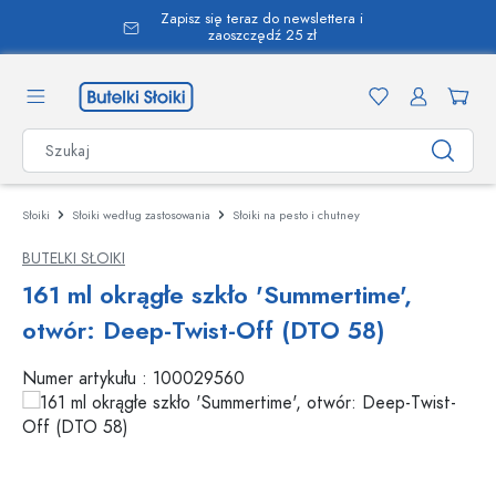
Zapisz się teraz do newslettera i
wnej zawartości
zaoszczędź 25 zł
Słoiki
Słoiki według zastosowania
Słoiki na pesto i chutney
BUTELKI SŁOIKI
161 ml okrągłe szkło 'Summertime',
otwór: Deep-Twist-Off (DTO 58)
Numer artykułu :
100029560