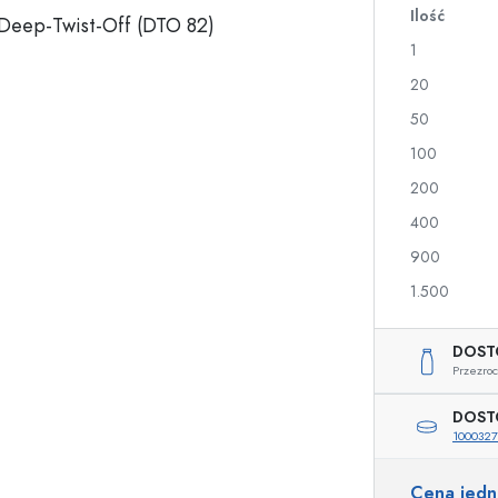
Ilość
a
1
Butelki na nalewki i likiery
Butelki z nadrukiem
20
Butelki na soki
Butelki na gin
50
Flakony na perfumy
Butelki świąteczne
100
Butelki na lakiery do paznokci
Walentynki
Małe buteleczki
Butelki ozdobne
200
Butelki do wyciskania
400
Butelki na przetwory
900
1.500
Butelki o specjalnych kształtach
Butelki cylinder
DOST
Butelki pękate
Gąsiory i balony na 
Przezroc
Piersiówki
Butelki z szeroką szyjką
DOST
100032
Cena jed