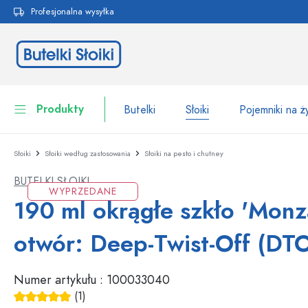
Profesjonalna wysyłka
 wyszukiwania
Przejdź do głównej nawigacji
Produkty
Butelki
Słoiki
Pojemniki na 
Słoiki
Słoiki według zastosowania
Słoiki na pesto i chutney
Butelki
Do kategorii Butelki
BUTELKI SŁOIKI
Słoiki
WYPRZEDANE
Butelki według marki
190 ml okrągłe szkło 'Monza
Butelki WECK
Pojemniki na żywność
otwór: Deep-Twist-Off (DT
Naczynia
Butelki według funkcji
Numer artykułu :
100033040
Butelki z pipetą
Opakowania kosmetyczne
Butelki z klipsem
(1)