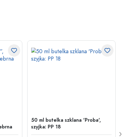
50 ml butelka szklana 'Proba',
500 m
ebrna
szyjka: PP 18
Juice
plast