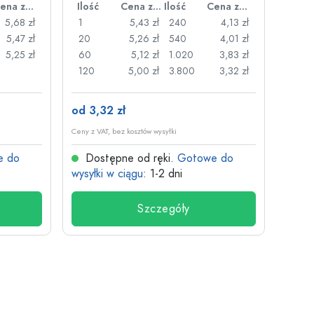
Cena za sztukę
Ilość
Cena za sztukę
Ilość
Cena za sztukę
Ilość
5,68 zł
1
5,43 zł
240
4,13 zł
1
5,47 zł
20
5,26 zł
540
4,01 zł
24
5,25 zł
60
5,12 zł
1.020
3,83 zł
72
120
5,00 zł
3.800
3,32 zł
120
od 3,32 zł
od 3,
Ceny z VAT, bez kosztów wysyłki
Ceny z V
e do
Dostępne od ręki.
Gotowe do
Dos
wysyłki w ciągu
: 1-2 dni
wysyłk
Szczegóły