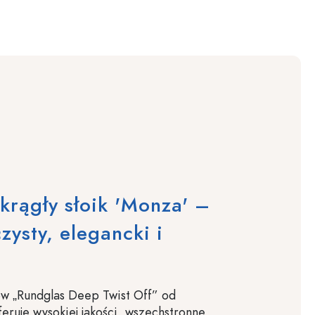
krągły słoik 'Monza' –
zysty, elegancki i
ów „Rundglas Deep Twist Off” od
feruje wysokiej jakości, wszechstronne