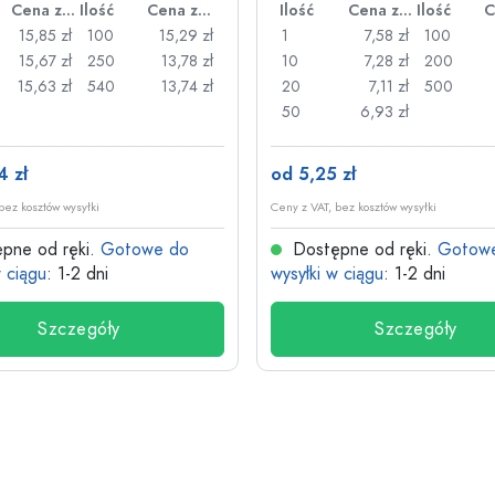
Cena za sztukę
Ilość
Cena za sztukę
Ilość
Cena za sztukę
Ilość
15,85 zł
100
15,29 zł
1
7,58 zł
100
15,67 zł
250
13,78 zł
10
7,28 zł
200
15,63 zł
540
13,74 zł
20
7,11 zł
500
50
6,93 zł
4 zł
od 5,25 zł
bez kosztów wysyłki
Ceny z VAT, bez kosztów wysyłki
pne od ręki.
Gotowe do
Dostępne od ręki.
Gotow
w ciągu
: 1-2 dni
wysyłki w ciągu
: 1-2 dni
Szczegóły
Szczegóły