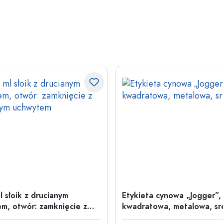
l słoik z drucianym
Etykieta cynowa „Jogger”,
m, otwór: zamknięcie z
kwadratowa, metalowa, sr
nym uchwytem