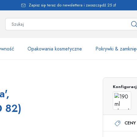
Zapisz się teraz do newslettera i zaoszczędź 25 zł
żywność
Opakowania kosmetyczne
Pokrywki & zamknię
Ponad 2500 produk
Konfigurac
',
Butelki Estal
O 82)
CENY 
Butelki z dozownikiem
Dozowniki airless
Butelki ze spryskiwaczem
Butelki roll-on