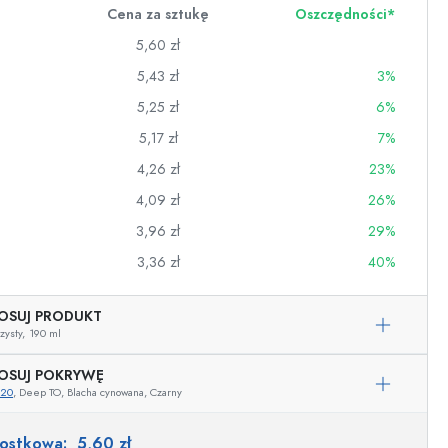
Cena za sztukę
Oszczędności*
5,60 zł
5,43 zł
3%
5,25 zł
6%
5,17 zł
7%
4,26 zł
23%
4,09 zł
26%
3,96 zł
29%
3,36 zł
40%
OSUJ PRODUKT
wino
zysty,
190 ml
OSUJ POKRYWĘ
720
, Deep TO, Blacha cynowana, Czarny
Przykładowa reprezentacja
nostkowa:
5,60 zł