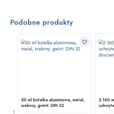
Podobne produkty
w
50 ml butelka aluminiowa, metal,
2.160 m
wint:
srebrny, gwint: DIN 32
uchwyte
drucia