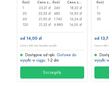
Cena za sztukę
Ilość
Cena za sztukę
Ilość
Cena za sztukę
Ilość
,87 zł
1
23,21 zł
240
18,22 zł
1
,70 zł
20
22,52 zł
480
16,92 zł
10
,58 zł
60
21,92 zł
1.740
16,24 zł
50
,10 zł
120
21,32 zł
6.880
14,00 zł
od 14,00 zł
od 13,7
Ceny z VAT, bez kosztów wysyłki
Ceny z VAT, 
do
Dostępne od ręki.
Gotowe do
Dostę
wysyłki w ciągu
: 1-2 dni
wysyłki 
Szczegóły