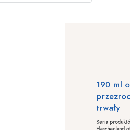
190 ml o
przezroc
trwały
Seria produkt
Flaschenland o