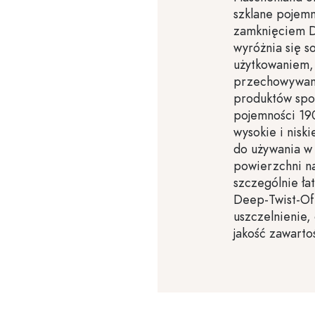
szklane pojemn
zamknięciem D
wyróżnia się s
użytkowaniem,
przechowywani
produktów spo
pojemności 19
wysokie i nisk
do używania w 
powierzchni na
szczególnie ła
Deep-Twist-Of
uszczelnienie,
jakość zawartoś