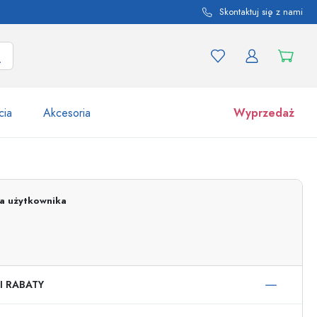
Skontaktuj się z nami
cia
Akcesoria
Wyprzedaż
tów i odmian produktu
Słoiki
Odkryj teraz
ja użytkownika
Kupuj teraz
I RABATY