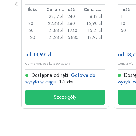
drucia
Cena za sztukę
Ilość
Cena za sztukę
Ilość
Cena za sztukę
Ilość
,87 zł
1
23,17 zł
240
18,18 zł
1
,70 zł
20
22,48 zł
480
16,90 zł
10
,57 zł
60
21,88 zł
1.740
16,21 zł
50
09 zł
120
21,28 zł
6.880
13,97 zł
od 13,97 zł
od 13,71
Ceny z VAT, bez kosztów wysyłki
Ceny z VAT, 
do
Dostępne od ręki.
Gotowe do
Dostę
wysyłki w ciągu
: 1-2 dni
wysyłki 
Szczegóły