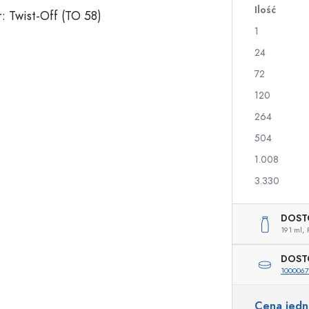
Ilość
a
1
Butelki na nalewki i likiery
Butelki z nadrukiem
24
Butelki na soki
Butelki na gin
72
Flakony na perfumy
Butelki świąteczne
120
Butelki na lakiery do paznokci
Walentynki
Małe buteleczki
Butelki ozdobne
264
Butelki do wyciskania
504
Butelki na przetwory
1.008
3.330
Butelki o specjalnych kształtach
Butelki cylinder
DOST
Butelki pękate
Gąsiory i balony na 
191 ml,
Piersiówki
Butelki z szeroką szyjką
DOST
100006
Cena jed