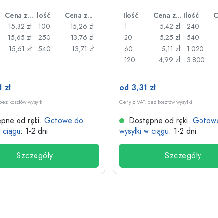
nym uchwytem
Cena za sztukę
Ilość
Cena za sztukę
Ilość
Cena za sztukę
Ilość
15,82 zł
100
15,26 zł
1
5,42 zł
240
15,65 zł
250
13,76 zł
20
5,25 zł
540
15,61 zł
540
13,71 zł
60
5,11 zł
1.020
120
4,99 zł
3.800
 zł
od 3,31 zł
bez kosztów wysyłki
Ceny z VAT, bez kosztów wysyłki
pne od ręki.
Gotowe do
Dostępne od ręki.
Gotow
w ciągu
: 1-2 dni
wysyłki w ciągu
: 1-2 dni
Szczegóły
Szczegóły