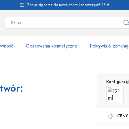
Zapisz się teraz do newslettera i zaoszczędź 25 zł
żywność
Opakowania kosmetyczne
Pokrywki & zamknię
Ponad 2500 produk
Konfigurac
otwór:
Butelki Estal
CENY 
Butelki z dozownikiem
Dozowniki airless
Butelki ze spryskiwaczem
Butelki roll-on