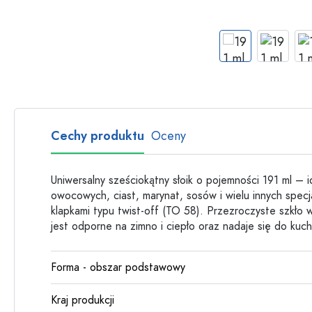
Butelki szklane
Butelki plastikowe
Cechy produktu
Oceny
Uniwersalny sześciokątny słoik o pojemności 191 ml – 
owocowych, ciast, marynat, sosów i wielu innych specj
klapkami typu twist-off (TO 58). Przezroczyste szkło
jest odporne na zimno i ciepło oraz nadaje się do kuche
Forma - obszar podstawowy
Kraj produkcji