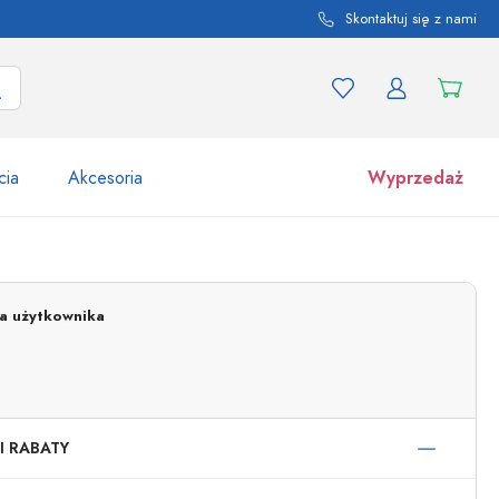
Skontaktuj się z nami
cia
Akcesoria
Wyprzedaż
tów i odmian produktu
Słoiki
Odkryj teraz
ja użytkownika
Kupuj teraz
I RABATY