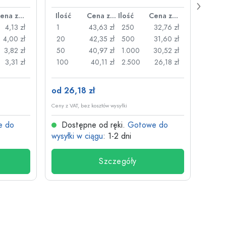
plast
Cena za sztukę
Ilość
Cena za sztukę
Ilość
Cena za sztukę
Ilość
4,13 zł
1
43,63 zł
250
32,76 zł
1
4,00 zł
20
42,35 zł
500
31,60 zł
24
3,82 zł
50
40,97 zł
1.000
30,52 zł
72
3,31 zł
100
40,11 zł
2.500
26,18 zł
120
od 26,18 zł
od 3,
Ceny z VAT, bez kosztów wysyłki
Ceny z V
e do
Dostępne od ręki.
Gotowe do
Dos
wysyłki w ciągu
: 1-2 dni
wysyłk
Szczegóły