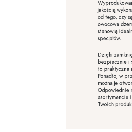
Wyprodukowane
jakością wykon
od tego, czy s
owocowe dżemy 
stanowią idea
specjałów.
Dzięki zamknię
bezpiecznie i 
to praktyczne 
Ponadto, w prz
można je otwor
Odpowiednie na
asortymencie 
Twoich produk