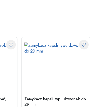
ba',
Zamykacz kapsli typu dzwonek do
500 m
29 mm
Juice