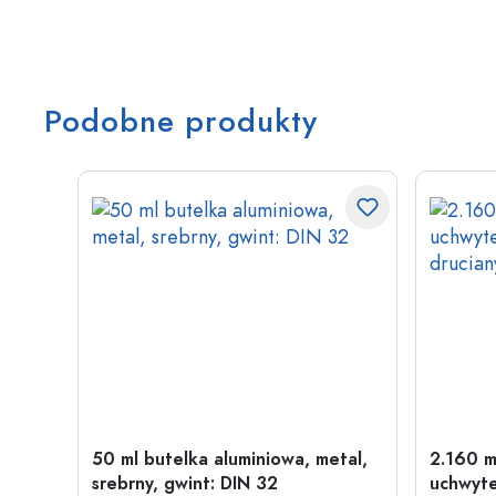
Podobne produkty
w
50 ml butelka aluminiowa, metal,
2.160 m
wint:
srebrny, gwint: DIN 32
uchwyte