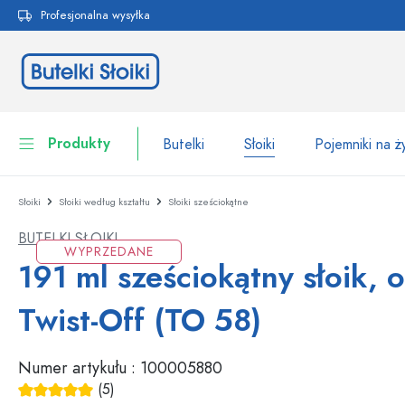
Profesjonalna wysyłka
 wyszukiwania
Przejdź do głównej nawigacji
Produkty
Butelki
Słoiki
Pojemniki na 
Słoiki
Słoiki według kształtu
Słoiki sześciokątne
Butelki
Do kategorii Butelki
BUTELKI SŁOIKI
Słoiki
WYPRZEDANE
Butelki według marki
191 ml sześciokątny słoik, 
Butelki WECK
Pojemniki na żywność
Twist-Off (TO 58)
Naczynia
Butelki według funkcji
Numer artykułu :
100005880
Butelki z pipetą
Opakowania kosmetyczne
Butelki z klipsem
(5)