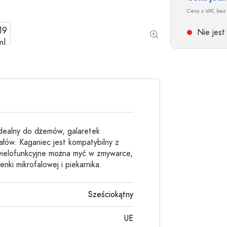
Butelki kamionkowe
Ceny z VAT, bez 
Butelki aluminiowe
Nie jest
idealny do dżemów, galaretek
ałów. Kaganiec jest kompatybilny z
 wielofunkcyjne można myć w zmywarce,
nki mikrofalowej i piekarnika.
Sześciokątny
UE