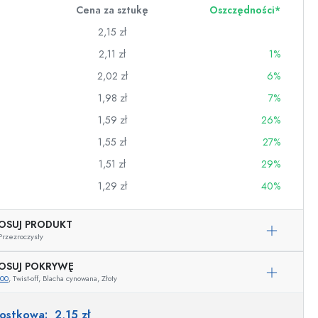
Cena za sztukę
Oszczędności*
2,15 zł
2,11 zł
1%
2,02 zł
6%
1,98 zł
7%
1,59 zł
26%
1,55 zł
27%
1,51 zł
29%
1,29 zł
40%
OSUJ PRODUKT
wino
Przezroczysty
OSUJ POKRYWĘ
700
, Twist-off, Blacha cynowana, Złoty
Przykładowa reprezentacja
nostkowa:
2,15 zł