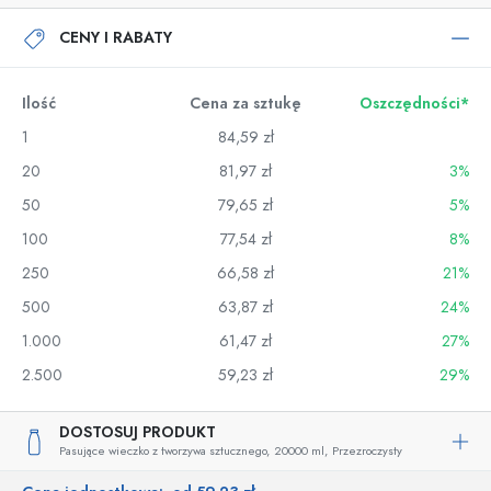
CENY I RABATY
Ilość
Cena za sztukę
Oszczędności*
1
84,59 zł
20
81,97 zł
3%
50
79,65 zł
5%
100
77,54 zł
8%
250
66,58 zł
21%
500
63,87 zł
24%
1.000
61,47 zł
27%
2.500
59,23 zł
29%
DOSTOSUJ PRODUKT
Pasujące wieczko z tworzywa sztucznego,
20000 ml,
Przezroczysty