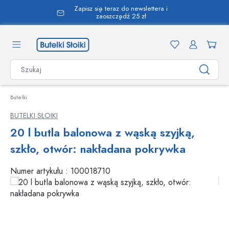
Zapisz się teraz do newslettera i
wnej zawartości
zaoszczędź 25 zł
Butelki
BUTELKI SŁOIKI
20 l butla balonowa z wąską szyjką,
szkło, otwór: nakładana pokrywka
Numer artykułu :
100018710