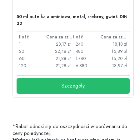
50 ml butelka aluminiowa, metal, srebrny, gwint: DIN
32
za sztukę
Ilość
Cena za sztukę
Ilość
Cena za sztukę
zł
1
23,17 zł
240
18,18 zł
zł
20
22,48 zł
480
16,89 zł
zł
60
21,88 zł
1.740
16,20 zł
zł
120
21,28 zł
6.880
13,97 zł
Szczegóły
*Rabat odnosi się do oszczędności w porównaniu do
ceny pojedynczej.