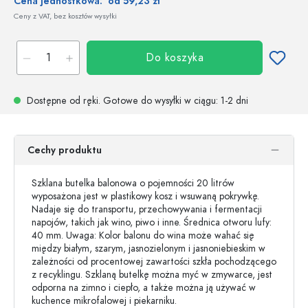
Cena jednostkowa:
od 59,23 zł
Ceny z VAT, bez kosztów wysyłki
Do koszyka
Dostępne od ręki.
Gotowe do wysyłki w ciągu
: 1-2 dni
Cechy produktu
Szklana butelka balonowa o pojemności 20 litrów
wyposażona jest w plastikowy kosz i wsuwaną pokrywkę.
Nadaje się do transportu, przechowywania i fermentacji
napojów, takich jak wino, piwo i inne. Średnica otworu lufy:
40 mm. Uwaga: Kolor balonu do wina może wahać się
między białym, szarym, jasnozielonym i jasnoniebieskim w
zależności od procentowej zawartości szkła pochodzącego
z recyklingu. Szklaną butelkę można myć w zmywarce, jest
odporna na zimno i ciepło, a także można ją używać w
kuchence mikrofalowej i piekarniku.