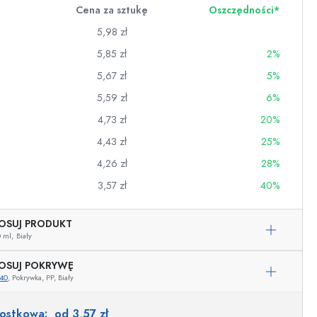
Cena za sztukę
Oszczędności*
5,98 zł
5,85 zł
2%
5,67 zł
5%
5,59 zł
6%
4,73 zł
20%
4,43 zł
25%
4,26 zł
28%
3,57 zł
40%
OSUJ PRODUKT
wino
 ml,
Biały
OSUJ POKRYWĘ
40
, Pokrywka, PP, Biały
Przykładowa reprezentacja
nostkowa:
od 3,57 zł