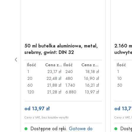
w
50 ml butelka aluminiowa, metal,
2.160 m
wint:
srebrny, gwint: DIN 32
uchwyte
drucia
Cena za sztukę
Ilość
Cena za sztukę
Ilość
Cena za sztukę
Ilość
,87 zł
1
23,17 zł
240
18,18 zł
1
,70 zł
20
22,48 zł
480
16,90 zł
10
,57 zł
60
21,88 zł
1.740
16,21 zł
50
09 zł
120
21,28 zł
6.880
13,97 zł
od 13,97 zł
od 13,71
Ceny z VAT, bez kosztów wysyłki
Ceny z VAT, 
do
Dostępne od ręki.
Gotowe do
Dostę