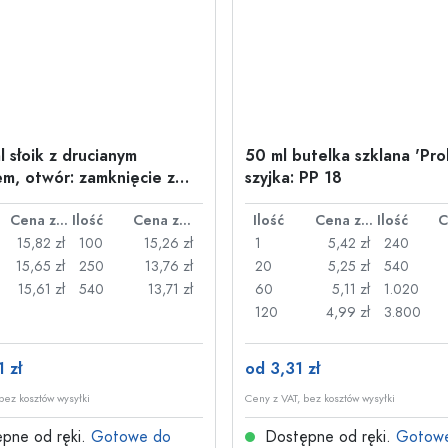
l słoik z drucianym
50 ml butelka szklana 'Pro
m, otwór: zamknięcie z
szyjka: PP 18
nym uchwytem
Cena za sztukę
Ilość
Cena za sztukę
Ilość
Cena za sztukę
Ilość
15,82 zł
100
15,26 zł
1
5,42 zł
240
15,65 zł
250
13,76 zł
20
5,25 zł
540
15,61 zł
540
13,71 zł
60
5,11 zł
1.020
120
4,99 zł
3.800
 zł
od 3,31 zł
bez kosztów wysyłki
Ceny z VAT, bez kosztów wysyłki
pne od ręki.
Gotowe do
Dostępne od ręki.
Gotow