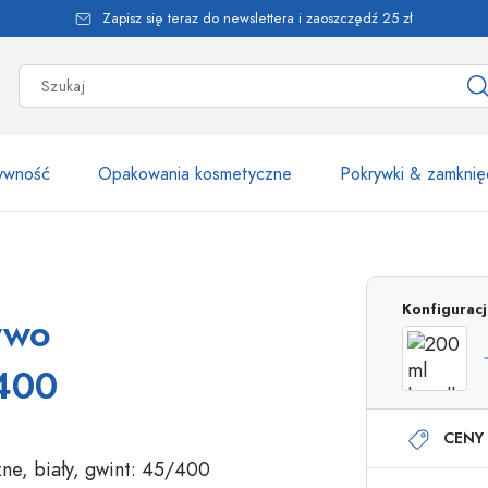
Zapisz się teraz do newslettera i zaoszczędź 25 zł
żywność
Opakowania kosmetyczne
Pokrywki & zamknię
Ponad 2500 produk
Konfigurac
ywo
Butelki Estal
/400
CENY 
Butelki z dozownikiem
Dozowniki airless
Butelki ze spryskiwaczem
Butelki roll-on