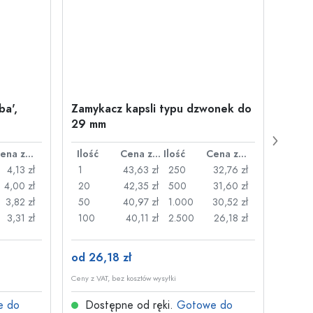
ba',
Zamykacz kapsli typu dzwonek do
500 m
29 mm
Juice
plast
Cena za sztukę
Ilość
Cena za sztukę
Ilość
Cena za sztukę
Ilość
4,13 zł
1
43,63 zł
250
32,76 zł
1
4,00 zł
20
42,35 zł
500
31,60 zł
24
3,82 zł
50
40,97 zł
1.000
30,52 zł
72
3,31 zł
100
40,11 zł
2.500
26,18 zł
120
od 26,18 zł
od 3,
Ceny z VAT, bez kosztów wysyłki
Ceny z V
e do
Dostępne od ręki.
Gotowe do
Dos