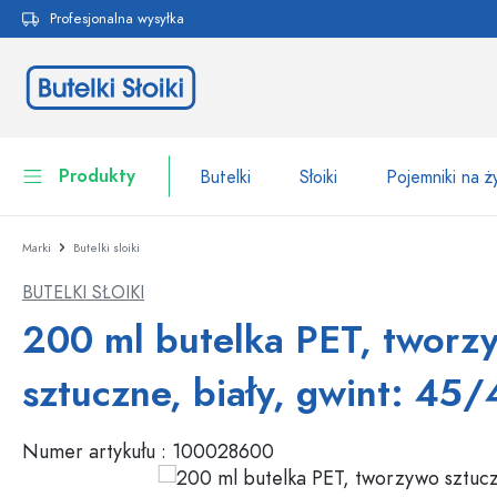
Profesjonalna wysyłka
 wyszukiwania
Przejdź do głównej nawigacji
Produkty
Butelki
Słoiki
Pojemniki na 
Marki
Butelki sloiki
Butelki
Do kategorii Butelki
BUTELKI SŁOIKI
Słoiki
Butelki według marki
200 ml butelka PET, tworz
Butelki WECK
Pojemniki na żywność
sztuczne, biały, gwint: 45
Naczynia
Butelki według funkcji
Numer artykułu :
100028600
Butelki z pipetą
Opakowania kosmetyczne
Butelki z klipsem