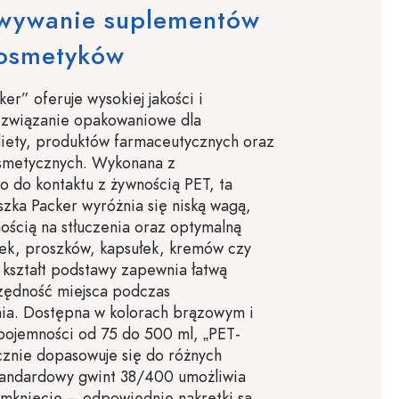
wywanie suplementów
kosmetyków
er” oferuje wysokiej jakości i
rozwiązanie opakowaniowe dla
iety, produktów farmaceutycznych oraz
smetycznych. Wykonana z
 do kontaktu z żywnością PET, ta
zka Packer wyróżnia się niską wagą,
ścią na stłuczenia oraz optymalną
tek, proszków, kapsułek, kremów czy
 kształt podstawy zapewnia łatwą
czędność miejsca podczas
a. Dostępna w kolorach brązowym i
pojemności od 75 do 500 ml, „PET-
cznie dopasowuje się do różnych
tandardowy gwint 38/400 umożliwia
mknięcie – odpowiednie nakrętki są