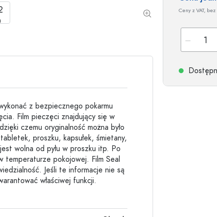
Butelki kamionkowe
Ceny z VAT, bez 
Butelki aluminiowe
Dostępne
e wykonać z bezpiecznego pokarmu
ia. Film pieczęci znajdujący się w
dzięki czemu oryginalność można było
tabletek, proszku, kapsułek, śmietany,
jest wolna od pyłu w proszku itp. Po
w temperaturze pokojowej. Film Seal
edzialność. Jeśli te informacje nie są
arantować właściwej funkcji.