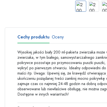
Butelki szklane
Butelki plastikowe
Cechy produktu
Oceny
Wysokiej jakości biały 200 ml-pakieta zwierzaka moż
zwierzaka, w tym białego, samowystarczalnego zamknięc
pokrywce pozostaje po przymocowaniu puszki puszki, 
wykryć po pierwszym otwarciu. Idealny odpowiedni do 
maści itp. Uwaga: Upewnij się, że krawędź otwierająca 
ukończeniu pożądanej treści zamknij mocno pokrywkę 
zajmuje czas co najmniej 24-48 godzin na dobrą odpowi
obserwowane lub niewłaściwe obsługę, nie można zagw
Dostępne w innych wariantach!