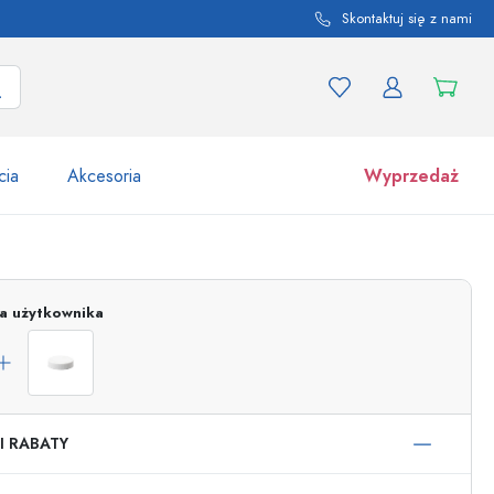
Skontaktuj się z nami
cia
Akcesoria
Wyprzedaż
tów i odmian produktu
Słoiki
Odkryj teraz
ja użytkownika
Kupuj teraz
I RABATY