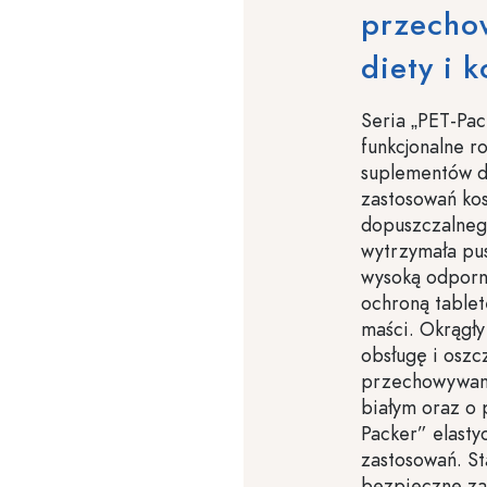
przecho
diety i 
Seria „PET-Pack
funkcjonalne 
suplementów d
zastosowań ko
dopuszczalnego
wytrzymała pus
wysoką odporno
ochroną table
maści. Okrągły
obsługę i osz
przechowywani
białym oraz o 
Packer” elasty
zastosowań. S
bezpieczne za