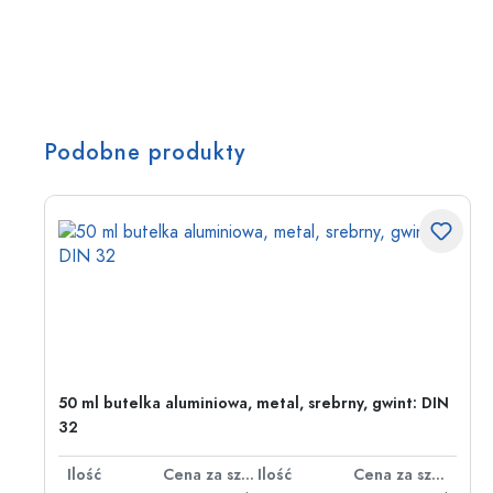
Podobne produkty
50 ml butelka aluminiowa, metal, srebrny, gwint: DIN
32
za sztukę
Ilość
Cena za sztukę
Ilość
Cena za sztukę