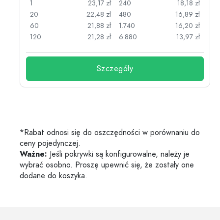
zł
1
23,17 zł
240
18,18 zł
zł
20
22,48 zł
480
16,89 zł
zł
60
21,88 zł
1.740
16,20 zł
zł
120
21,28 zł
6.880
13,97 zł
Szczegóły
*Rabat odnosi się do oszczędności w porównaniu do
ceny pojedynczej.
Ważne:
Jeśli pokrywki są konfigurowalne, należy je
wybrać osobno. Proszę upewnić się, że zostały one
dodane do koszyka.