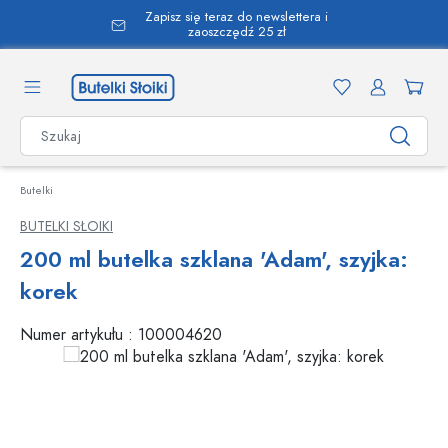
Zapisz się teraz do newslettera i
wnej zawartości
zaoszczędź 25 zł
Butelki
BUTELKI SŁOIKI
200 ml butelka szklana 'Adam', szyjka:
korek
Numer artykułu :
100004620