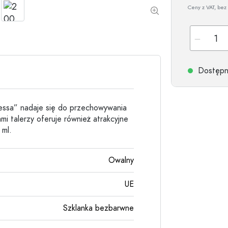
Butelki kamionkowe
Ceny z VAT, bez 
Butelki aluminiowe
Dostępne
nessa” nadaje się do przechowywania
mi talerzy oferuje również atrakcyjne
 ml.
Owalny
UE
Szklanka bezbarwne