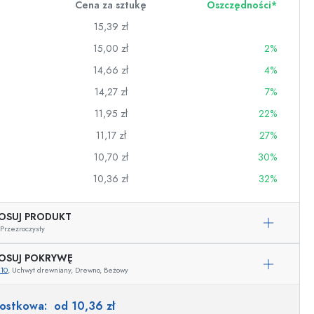
Cena za sztukę
Oszczędności*
15,39 zł
15,00 zł
2%
14,66 zł
4%
14,27 zł
7%
11,95 zł
22%
11,17 zł
27%
10,70 zł
30%
10,36 zł
32%
OSUJ PRODUKT
wino
Przezroczysty
OSUJ POKRYWĘ
10
, Uchwyt drewniany, Drewno, Beżowy
Przykładowa reprezentacja
nostkowa:
od 10,36 zł