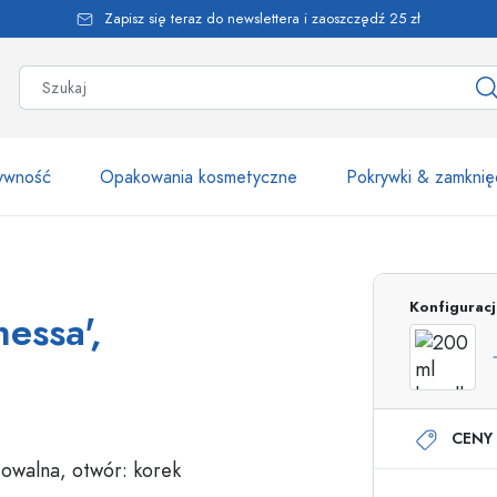
Zapisz się teraz do newslettera i zaoszczędź 25 zł
żywność
Opakowania kosmetyczne
Pokrywki & zamknię
Ponad 2500 produk
Konfigurac
essa',
Butelki Estal
CENY 
Butelki z dozownikiem
Dozowniki airless
Butelki ze spryskiwaczem
Butelki roll-on