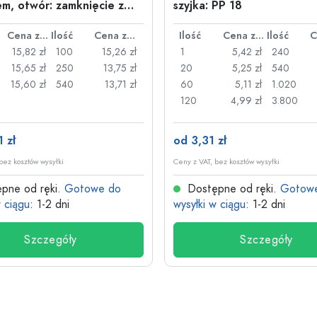
m, otwór: zamknięcie z
szyjka: PP 18
nym uchwytem
Cena za sztukę
Ilość
Cena za sztukę
Ilość
Cena za sztukę
Ilość
15,82 zł
100
15,26 zł
1
5,42 zł
240
15,65 zł
250
13,75 zł
20
5,25 zł
540
15,60 zł
540
13,71 zł
60
5,11 zł
1.020
120
4,99 zł
3.800
 zł
od 3,31 zł
bez kosztów wysyłki
Ceny z VAT, bez kosztów wysyłki
pne od ręki.
Gotowe do
Dostępne od ręki.
Gotow
w ciągu
: 1-2 dni
wysyłki w ciągu
: 1-2 dni
Szczegóły
Szczegóły