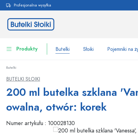
Profesjonalna wysyłka
 wyszukiwania
Przejdź do głównej nawigacji
Produkty
Butelki
Słoiki
Pojemniki na 
Butelki
Butelki
Do kategorii Butelki
BUTELKI SŁOIKI
Słoiki
200 ml butelka szklana 'Van
Butelki według marki
Butelki WECK
Pojemniki na żywność
owalna, otwór: korek
Naczynia
Butelki według funkcji
Numer artykułu :
100028130
Butelki z pipetą
Opakowania kosmetyczne
Butelki z klipsem