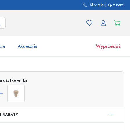
Skontaktuj się z nami
cia
Akcesoria
Wyprzedaż
tów i odmian produktu
Słoiki
ja użytkownika
Odkryj teraz
Kupuj teraz
I RABATY