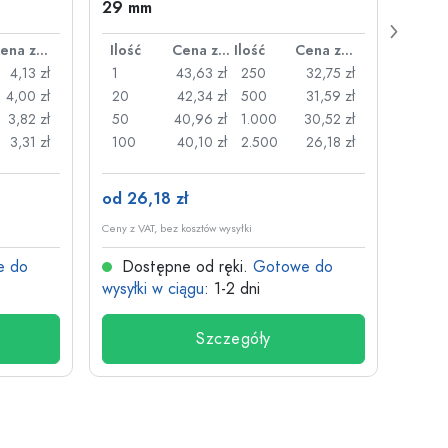
29 mm
Juice
plast
Cena za sztukę
Ilość
Cena za sztukę
Ilość
Cena za sztukę
Ilość
4,13 zł
1
43,63 zł
250
32,75 zł
1
4,00 zł
20
42,34 zł
500
31,59 zł
24
3,82 zł
50
40,96 zł
1.000
30,52 zł
72
3,31 zł
100
40,10 zł
2.500
26,18 zł
120
od 26,18 zł
od 3,
Ceny z VAT, bez kosztów wysyłki
Ceny z V
e do
Dostępne od ręki.
Gotowe do
Dos
wysyłki w ciągu
: 1-2 dni
wysyłk
Szczegóły