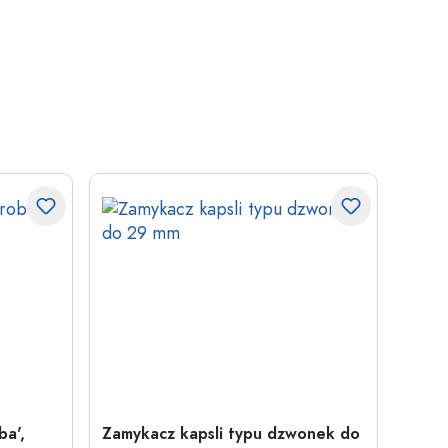
ba',
Zamykacz kapsli typu dzwonek do
500 m