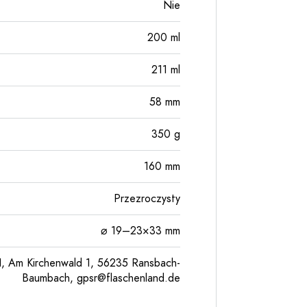
Nie
200
ml
211
ml
58
mm
350
g
160
mm
Przezroczysty
⌀ 19–23×33 mm
, Am Kirchenwald 1, 56235 Ransbach-
Baumbach,
gpsr@flaschenland.de