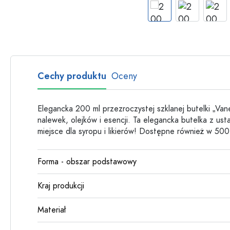
Butelki szklane
Butelki plastikowe
Cechy produktu
Oceny
Elegancka 200 ml przezroczystej szklanej butelki „Va
nalewek, olejków i esencji. Ta elegancka butelka z usta
miejsce dla syropu i likierów! Dostępne również w 500
Forma - obszar podstawowy
Kraj produkcji
Materiał