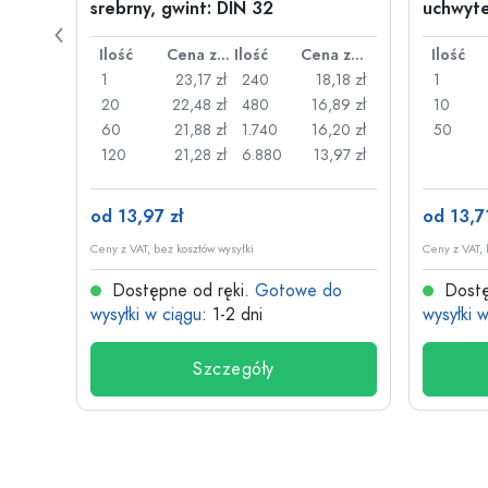
wint:
srebrny, gwint: DIN 32
uchwyte
drucia
Cena za sztukę
Ilość
Cena za sztukę
Ilość
Cena za sztukę
Ilość
,87 zł
1
23,17 zł
240
18,18 zł
1
,70 zł
20
22,48 zł
480
16,89 zł
10
,57 zł
60
21,88 zł
1.740
16,20 zł
50
09 zł
120
21,28 zł
6.880
13,97 zł
od 13,97 zł
od 13,71
Ceny z VAT, bez kosztów wysyłki
Ceny z VAT, 
do
Dostępne od ręki.
Gotowe do
Dostę
wysyłki w ciągu
: 1-2 dni
wysyłki 
Szczegóły