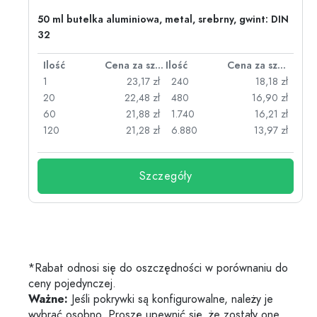
50 ml butelka aluminiowa, metal, srebrny, gwint: DIN
32
za sztukę
Ilość
Cena za sztukę
Ilość
Cena za sztukę
zł
1
23,17 zł
240
18,18 zł
zł
20
22,48 zł
480
16,90 zł
zł
60
21,88 zł
1.740
16,21 zł
zł
120
21,28 zł
6.880
13,97 zł
Szczegóły
*Rabat odnosi się do oszczędności w porównaniu do
ceny pojedynczej.
Ważne:
Jeśli pokrywki są konfigurowalne, należy je
wybrać osobno. Proszę upewnić się, że zostały one