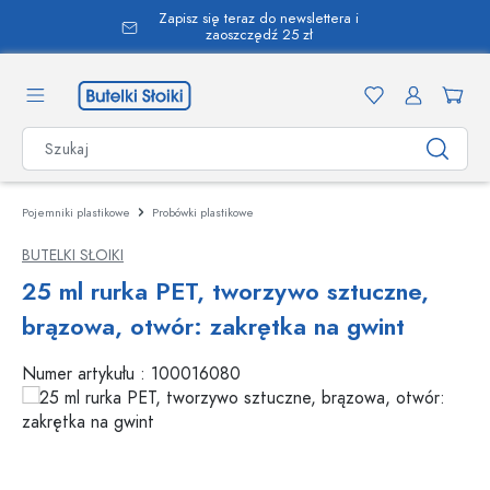
Zapisz się teraz do newslettera i
wnej zawartości
zaoszczędź 25 zł
Pojemniki plastikowe
Probówki plastikowe
BUTELKI SŁOIKI
25 ml rurka PET, tworzywo sztuczne,
brązowa, otwór: zakrętka na gwint
Numer artykułu :
100016080