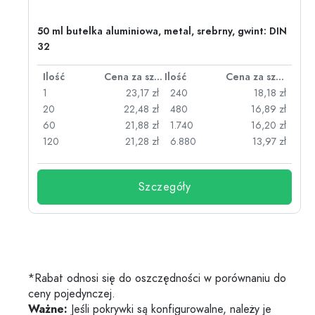
50 ml butelka aluminiowa, metal, srebrny, gwint: DIN
32
za sztukę
Ilość
Cena za sztukę
Ilość
Cena za sztukę
zł
1
23,17 zł
240
18,18 zł
zł
20
22,48 zł
480
16,89 zł
zł
60
21,88 zł
1.740
16,20 zł
zł
120
21,28 zł
6.880
13,97 zł
Szczegóły
*Rabat odnosi się do oszczędności w porównaniu do
ceny pojedynczej.
Ważne:
Jeśli pokrywki są konfigurowalne, należy je