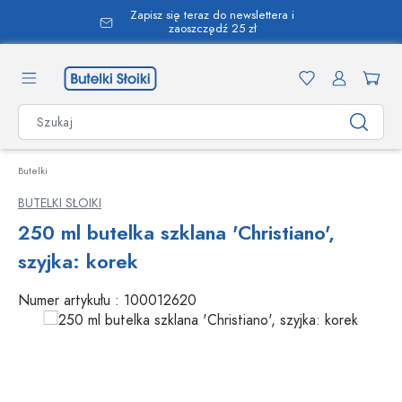
Zapisz się teraz do newslettera i
wnej zawartości
zaoszczędź 25 zł
Butelki
BUTELKI SŁOIKI
250 ml butelka szklana 'Christiano',
szyjka: korek
Numer artykułu :
100012620