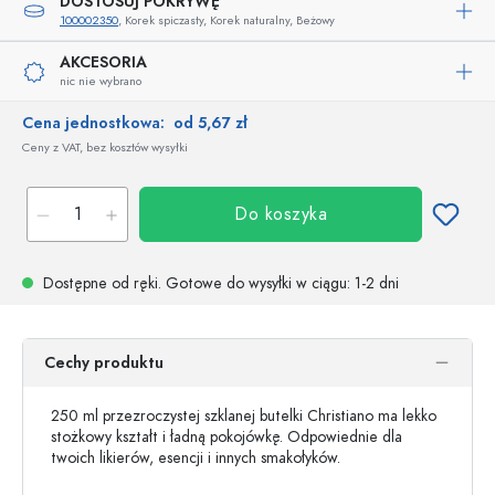
DOSTOSUJ POKRYWĘ
100002350
, Korek spiczasty, Korek naturalny, Beżowy
AKCESORIA
nic nie wybrano
Cena jednostkowa:
od 5,67 zł
Ceny z VAT, bez kosztów wysyłki
Do koszyka
Dostępne od ręki.
Gotowe do wysyłki w ciągu
: 1-2 dni
Cechy produktu
250 ml przezroczystej szklanej butelki Christiano ma lekko
stożkowy kształt i ładną pokojówkę. Odpowiednie dla
twoich likierów, esencji i innych smakołyków.