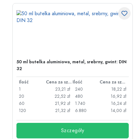
50 ml butelka aluminiowa, metal, srebrny, gwint: DIN
32
za sztukę
Ilość
Cena za sztukę
Ilość
Cena za sztukę
zł
1
23,21 zł
240
18,22 zł
zł
20
22,52 zł
480
16,92 zł
zł
60
21,92 zł
1.740
16,24 zł
zł
120
21,32 zł
6.880
14,00 zł
Szczegóły