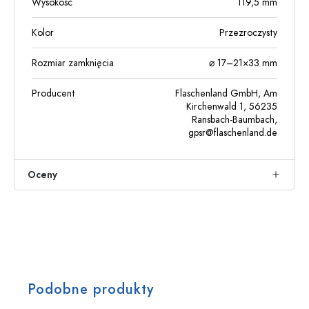
Wysokość
119,5
mm
Kolor
Przezroczysty
Rozmiar zamknięcia
⌀ 17–21×33 mm
Producent
Flaschenland GmbH, Am
Kirchenwald 1, 56235
Ransbach-Baumbach,
gpsr@flaschenland.de
Oceny
Podobne produkty