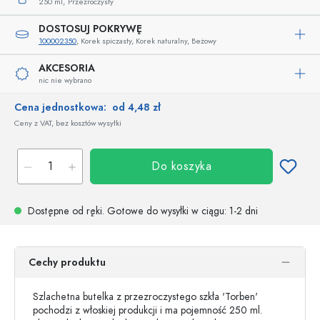
250 ml,
Przezroczysty
DOSTOSUJ POKRYWĘ
100002350
, Korek spiczasty, Korek naturalny, Beżowy
AKCESORIA
nic nie wybrano
Cena jednostkowa:
od 4,48 zł
Ceny z VAT, bez kosztów wysyłki
Do koszyka
Dostępne od ręki.
Gotowe do wysyłki w ciągu
: 1-2 dni
Cechy produktu
Szlachetna butelka z przezroczystego szkła 'Torben'
pochodzi z włoskiej produkcji i ma pojemność 250 ml.