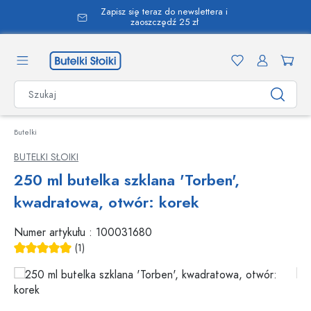
Zapisz się teraz do newslettera i
wnej zawartości
zaoszczędź 25 zł
Butelki
BUTELKI SŁOIKI
250 ml butelka szklana 'Torben',
kwadratowa, otwór: korek
Numer artykułu :
100031680
(1)
Średnia ocena 5 z 5 gwiazdek