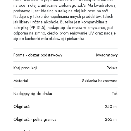
na ocet i olej z antycznie zielonego szkła. Ma kwadratową
podstawę i jest idealną butelką na olej lub ocet na stół.
Nadaje się także do napełniania innych produktów, takich
jak likiery i różne alkohole. Butelka jest kompatybilna z
zakrętką (PP 31,5), nadaje się do mycia w zmywarce, jest
odporna na zimno, ciepło, promieniowanie UV oraz nadaje
się do kuchenki mikrofalowej i piekarnika.
Forma - obszar podstawowy
Kwadratowy
Kraj produkcji
Polska
Materiał
Szklanka bezbarwne
Nadający się do druku
Tak
Objętość
250
ml
Objętość - pełna granica
265
ml