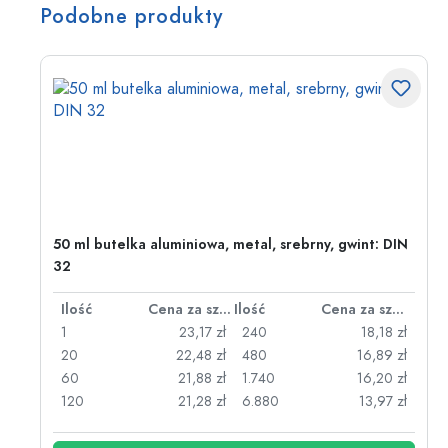
Podobne produkty
50 ml butelka aluminiowa, metal, srebrny, gwint: DIN
32
za sztukę
Ilość
Cena za sztukę
Ilość
Cena za sztukę
zł
1
23,17 zł
240
18,18 zł
zł
20
22,48 zł
480
16,89 zł
zł
60
21,88 zł
1.740
16,20 zł
zł
120
21,28 zł
6.880
13,97 zł