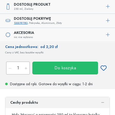
DOSTOSUJ PRODUKT
250 ml,
Zielony
DOSTOSUJ POKRYWĘ
100019780
, Pokrywka, Aluminium, Złoty
AKCESORIA
nic nie wybrano
Cena jednostkowa:
od 2,20 zł
Ceny z VAT, bez kosztów wysyłki
Do koszyka
Dostępne od ręki.
Gotowe do wysyłki w ciągu
: 1-2 dni
Cechy produktu
Mała 'Marasca' o pojemności 250 ml to klasyczna butelka