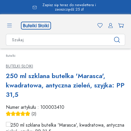
Zapisz się teraz do newslettera i
wnej zawartości
zaoszczędź 25 zł
Butelki
BUTELKI SŁOIKI
250 ml szklana butelka 'Marasca',
kwadratowa, antyczna zieleń, szyjka: PP
31,5
Numer artykułu :
100003410
(2)
Średnia ocena 5 z 5 gwiazdek