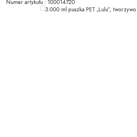
Numer artykułu :
100014720
Pojemniki plastikowe
Butelki według zastosowani
Pokrywki & zamknięcia
Butelki na olej i ocet
Butelki na wino
Akcesoria
Butelki na piwo
Butelki na picie
Marki
Butelki farmaceutyczne
Butelki na mleko
Wyprzedaż
Butelki na alkohol
Nowości
Butelki według kształtu
Poradnik
Butelki apteczne
Butelki z uchem
Przepisy kulinarne
Butelki z długą szyjką
Butelki wielokątne
Butelki według materiału