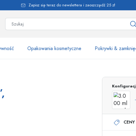
Zapisz się teraz do newslettera i zaoszczędź 25 zł
żywność
Opakowania kosmetyczne
Pokrywki & zamknię
Ponad 2500 produk
Konfigurac
,
Butelki Estal
CENY 
Butelki z dozownikiem
Dozowniki airless
Butelki ze spryskiwaczem
Butelki roll-on