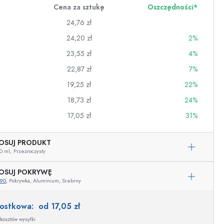
Cena za sztukę
Oszczędności*
24,76 zł
24,20 zł
2%
23,55 zł
4%
22,87 zł
7%
19,25 zł
22%
18,73 zł
24%
17,05 zł
31%
OSUJ PRODUKT
0 ml,
Przezroczysty
wino
OSUJ POKRYWĘ
590
, Pokrywka, Aluminium, Srebrny
nostkowa:
od 17,05 zł
kosztów wysyłki
Przykładowa reprezentacja