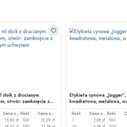
l słoik z drucianym
Etykieta cynowa „Jogger”,
m, otwór: zamknięcie z
kwadratowa, metalowa, sr
nym uchwytem
Cena za sztukę
Ilość
Cena za sztukę
Ilość
Cena za sztukę
Ilość
15,85 zł
100
15,29 zł
1
7,58 zł
100
15,67 zł
250
13,78 zł
10
7,28 zł
200