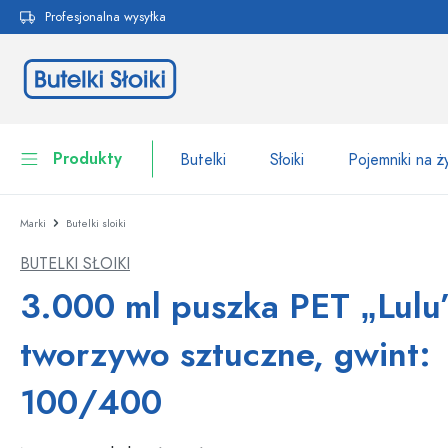
Profesjonalna wysyłka
 wyszukiwania
Przejdź do głównej nawigacji
Produkty
Butelki
Słoiki
Pojemniki na 
Marki
Butelki sloiki
Butelki
Do kategorii Butelki
BUTELKI SŁOIKI
Słoiki
Butelki według marki
3.000 ml puszka PET „Lulu”
Butelki WECK
Pojemniki na żywność
tworzywo sztuczne, gwint:
Naczynia
Butelki według funkcji
100/400
Butelki z pipetą
Opakowania kosmetyczne
Butelki z klipsem