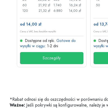
,17 zł
60
21,92 zł
1.740
16,24 zł
50
,13 zł
120
21,32 zł
6.880
14,00 zł
od 14,00 zł
od 13,7
Ceny z VAT, bez kosztów wysyłki
Ceny z VAT, 
do
Dostępne od ręki.
Gotowe do
Dostę
wysyłki w ciągu
: 1-2 dni
wysyłki 
Szczegóły
*Rabat odnosi się do oszczędności w porównaniu do
Ważne:
Jeśli pokrywki są konfigurowalne, należy je