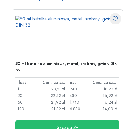
50 ml butelka aluminiowa, metal, srebrny, gwint: DIN
32
za sztukę
Ilość
Cena za sztukę
Ilość
Cena za sztukę
zł
1
23,21 zł
240
18,22 zł
zł
20
22,52 zł
480
16,92 zł
zł
60
21,92 zł
1.740
16,24 zł
zł
120
21,32 zł
6.880
14,00 zł
Szczegóły