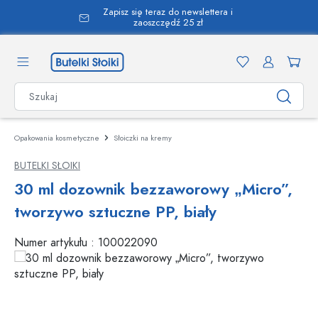
Zapisz się teraz do newslettera i
wnej zawartości
zaoszczędź 25 zł
Opakowania kosmetyczne
Słoiczki na kremy
BUTELKI SŁOIKI
30 ml dozownik bezzaworowy „Micro”,
tworzywo sztuczne PP, biały
Numer artykułu :
100022090