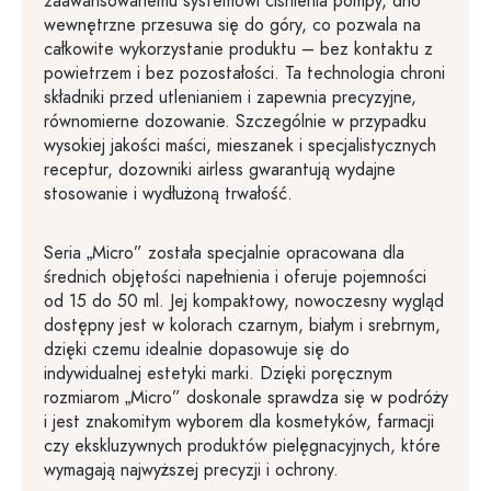
zaawansowanemu systemowi ciśnienia pompy, dno
wewnętrzne przesuwa się do góry, co pozwala na
całkowite wykorzystanie produktu – bez kontaktu z
powietrzem i bez pozostałości. Ta technologia chroni
składniki przed utlenianiem i zapewnia precyzyjne,
równomierne dozowanie. Szczególnie w przypadku
wysokiej jakości maści, mieszanek i specjalistycznych
receptur, dozowniki airless gwarantują wydajne
stosowanie i wydłużoną trwałość.
Seria „Micro” została specjalnie opracowana dla
średnich objętości napełnienia i oferuje pojemności
od 15 do 50 ml. Jej kompaktowy, nowoczesny wygląd
dostępny jest w kolorach czarnym, białym i srebrnym,
dzięki czemu idealnie dopasowuje się do
indywidualnej estetyki marki. Dzięki poręcznym
rozmiarom „Micro” doskonale sprawdza się w podróży
i jest znakomitym wyborem dla kosmetyków, farmacji
czy ekskluzywnych produktów pielęgnacyjnych, które
wymagają najwyższej precyzji i ochrony.