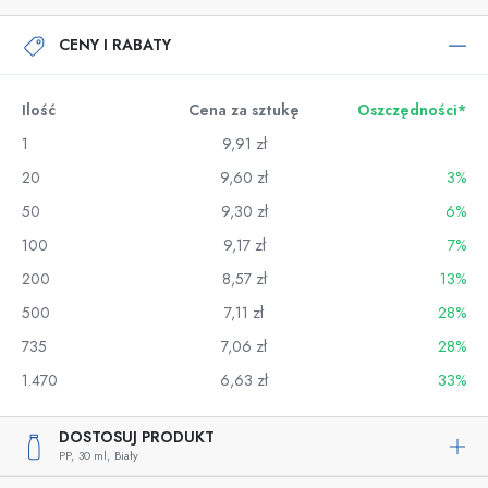
CENY I RABATY
Ilość
Cena za sztukę
Oszczędności*
1
9,91 zł
20
9,60 zł
3%
50
9,30 zł
6%
100
9,17 zł
7%
200
8,57 zł
13%
500
7,11 zł
28%
735
7,06 zł
28%
1.470
6,63 zł
33%
DOSTOSUJ PRODUKT
PP,
30 ml,
Biały