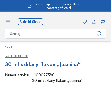
Zapisz się teraz do newslettera i
wnej zawartości
zaoszczędź 25 zł
Butelki
BUTELKI SŁOIKI
30 ml szklany flakon „Jasmina”
Numer artykułu :
100027580