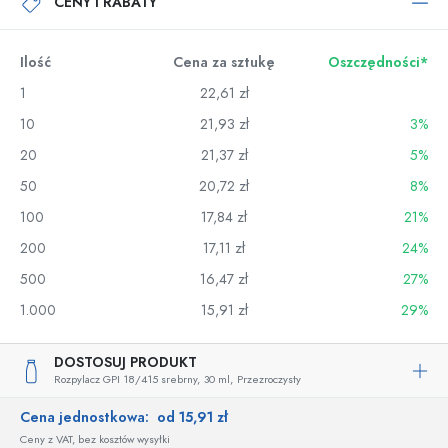
CENY I RABATY
Ilość
Cena za sztukę
Oszczędności*
1
22,61 zł
10
21,93 zł
3%
20
21,37 zł
5%
50
20,72 zł
8%
100
17,84 zł
21%
200
17,11 zł
24%
500
16,47 zł
27%
1.000
15,91 zł
29%
DOSTOSUJ PRODUKT
Rozpylacz GPI 18/415 srebrny,
30 ml,
Przezroczysty
Cena jednostkowa:
od 15,91 zł
Ceny z VAT, bez kosztów wysyłki