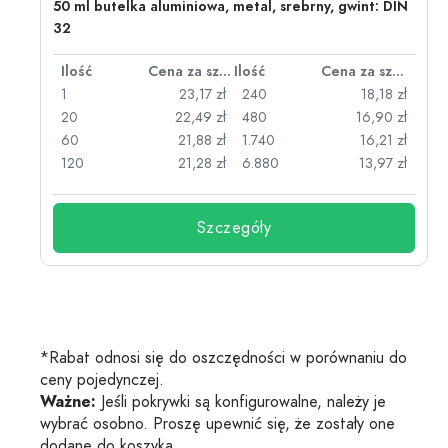
50 ml butelka aluminiowa, metal, srebrny, gwint: DIN
32
za sztukę
Ilość
Cena za sztukę
Ilość
Cena za sztukę
zł
1
23,17 zł
240
18,18 zł
zł
20
22,49 zł
480
16,90 zł
zł
60
21,88 zł
1.740
16,21 zł
120
21,28 zł
6.880
13,97 zł
Szczegóły
*Rabat odnosi się do oszczędności w porównaniu do
ceny pojedynczej.
Ważne:
Jeśli pokrywki są konfigurowalne, należy je
wybrać osobno. Proszę upewnić się, że zostały one
dodane do koszyka.