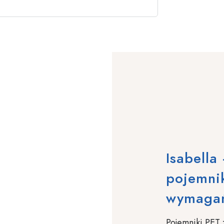
Isabella
pojemnik
wymaga
Pojemniki PET z