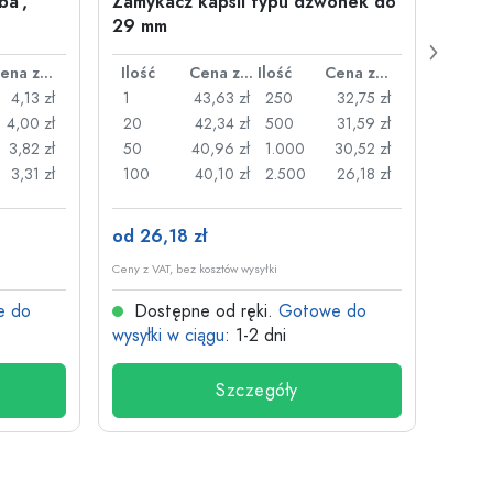
ba',
Zamykacz kapsli typu dzwonek do
500 m
29 mm
Juice
plast
Cena za sztukę
Ilość
Cena za sztukę
Ilość
Cena za sztukę
Ilość
4,13 zł
1
43,63 zł
250
32,75 zł
1
4,00 zł
20
42,34 zł
500
31,59 zł
24
3,82 zł
50
40,96 zł
1.000
30,52 zł
72
3,31 zł
100
40,10 zł
2.500
26,18 zł
120
od 26,18 zł
od 3,
Ceny z VAT, bez kosztów wysyłki
Ceny z V
e do
Dostępne od ręki.
Gotowe do
Dos
wysyłki w ciągu
: 1-2 dni
wysyłk
Szczegóły