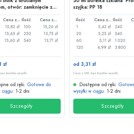
l słoik z drucianym
50 ml butelka szklana 'Pro
m, otwór: zamknięcie z
szyjka: PP 18
nym uchwytem
Cena za sztukę
Ilość
Cena za sztukę
Ilość
Cena za sztukę
Ilość
15,82 zł
100
15,26 zł
1
5,42 zł
240
15,65 zł
250
13,75 zł
20
5,25 zł
540
15,60 zł
540
13,71 zł
60
5,11 zł
1.020
120
4,99 zł
3.800
 zł
od 3,31 zł
bez kosztów wysyłki
Ceny z VAT, bez kosztów wysyłki
pne od ręki.
Gotowe do
Dostępne od ręki.
Gotow
w ciągu
: 1-2 dni
wysyłki w ciągu
: 1-2 dni
Szczegóły
Szczegóły