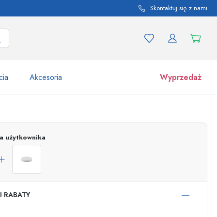
Skontaktuj się z nami
cia
Akcesoria
Wyprzedaż
tów i odmian produktu
Słoiki
Odkryj teraz
ja użytkownika
Kupuj teraz
I RABATY