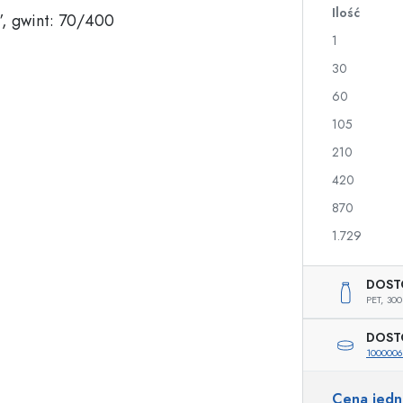
Ilość
a
1
Butelki na nalewki i likiery
Butelki z nadrukiem
30
Butelki na soki
Butelki na gin
60
Flakony na perfumy
Butelki świąteczne
105
Butelki na lakiery do paznokci
Walentynki
Małe buteleczki
Butelki ozdobne
210
Butelki do wyciskania
420
Butelki na przetwory
870
1.729
Butelki o specjalnych kształtach
Butelki cylinder
DOST
Butelki pękate
Gąsiory i balony na 
PET,
300
Piersiówki
Butelki z szeroką szyjką
DOST
1000006
Cena jed