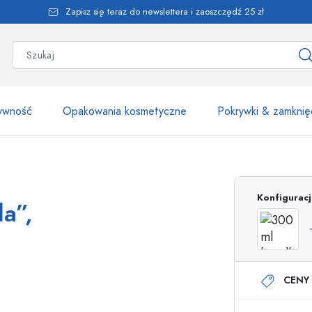
Zapisz się teraz do newslettera i zaoszczędź 25 zł
żywność
Opakowania kosmetyczne
Pokrywki & zamknię
Ponad 2500 produk
Konfigurac
a”,
Butelki Estal
CENY 
Butelki z dozownikiem
Dozowniki airless
Butelki ze spryskiwaczem
Butelki roll-on