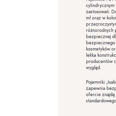
cylindrycznym
zastosowań. D
ml oraz w kolo
przezroczystym
różnorodnych p
bezpiecznej dl
bezpiecznego 
kosmetyków ora
lekka konstruk
producentów ce
wygląd.
Pojemniki „Isa
zapewnia bezpi
ofercie znajdą
standardowego