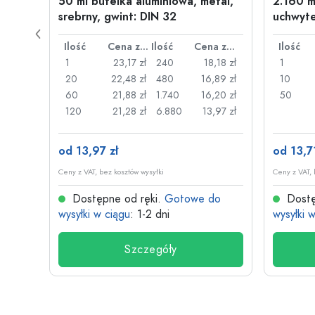
w
50 ml butelka aluminiowa, metal,
2.160 m
wint:
srebrny, gwint: DIN 32
uchwyte
drucia
Cena za sztukę
Ilość
Cena za sztukę
Ilość
Cena za sztukę
Ilość
,87 zł
1
23,17 zł
240
18,18 zł
1
,70 zł
20
22,48 zł
480
16,89 zł
10
,57 zł
60
21,88 zł
1.740
16,20 zł
50
09 zł
120
21,28 zł
6.880
13,97 zł
od 13,97 zł
od 13,71
Ceny z VAT, bez kosztów wysyłki
Ceny z VAT, 
do
Dostępne od ręki.
Gotowe do
Dostę
wysyłki w ciągu
: 1-2 dni
wysyłki 
Szczegóły