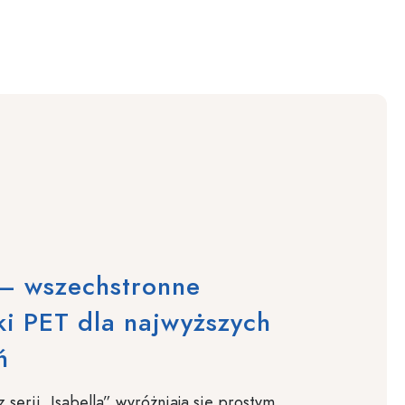
 – wszechstronne
i PET dla najwyższych
ń
 serii „Isabella” wyróżniają się prostym,