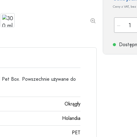
Butelki kamionkowe
Ceny z VAT, bez 
Butelki aluminiowe
Dostępne
ood Pet Box. Powszechnie używane do
Okrągły
Holandia
PET