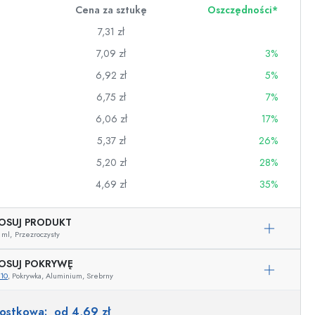
Cena za sztukę
Oszczędności*
7,31 zł
7,09 zł
3%
6,92 zł
5%
6,75 zł
7%
6,06 zł
17%
5,37 zł
26%
5,20 zł
28%
4,69 zł
35%
OSUJ PRODUKT
wino
 ml,
Przezroczysty
OSUJ POKRYWĘ
10
, Pokrywka, Aluminium, Srebrny
Przykładowa reprezentacja
nostkowa:
od 4,69 zł