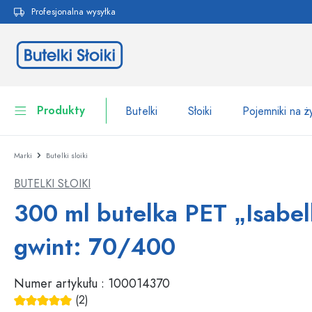
Profesjonalna wysyłka
 wyszukiwania
Przejdź do głównej nawigacji
Produkty
Butelki
Słoiki
Pojemniki na 
Marki
Butelki sloiki
Butelki
Do kategorii Butelki
BUTELKI SŁOIKI
Słoiki
Butelki według marki
300 ml butelka PET „Isabell
Butelki WECK
Pojemniki na żywność
gwint: 70/400
Naczynia
Butelki według funkcji
Numer artykułu :
100014370
Butelki z pipetą
Opakowania kosmetyczne
Butelki z klipsem
(2)