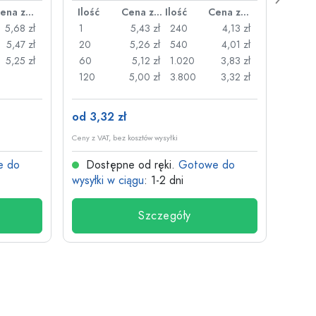
Cena za sztukę
Ilość
Cena za sztukę
Ilość
Cena za sztukę
Ilość
5,68 zł
1
5,43 zł
240
4,13 zł
1
5,47 zł
20
5,26 zł
540
4,01 zł
20
5,25 zł
60
5,12 zł
1.020
3,83 zł
50
120
5,00 zł
3.800
3,32 zł
100
od 3,32 zł
od 26
Ceny z VAT, bez kosztów wysyłki
Ceny z V
e do
Dostępne od ręki.
Gotowe do
Dos
wysyłki w ciągu
: 1-2 dni
wysyłk
Szczegóły