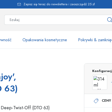
Zapisz się teraz do newslettera i zaoszczędź 25 zł
żywność
Opakowania kosmetyczne
Pokrywki & zamknię
Ponad 2500 produk
Konfigurac
joy',
Butelki Estal
O 63)
CENY 
Butelki z dozownikiem
Dozowniki airless
Butelki ze spryskiwaczem
Butelki roll-on