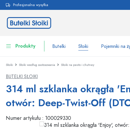
Profesjonalna wysyłka
 wyszukiwania
Przejdź do głównej nawigacji
Produkty
Butelki
Słoiki
Pojemniki na 
Słoiki
Słoiki według zastosowania
Słoiki na pesto i chutney
Butelki
Do kategorii Butelki
BUTELKI SŁOIKI
Słoiki
Butelki według marki
314 ml szklanka okrągła 'En
Butelki WECK
Pojemniki na żywność
otwór: Deep-Twist-Off (DT
Naczynia
Butelki według funkcji
Numer artykułu :
100029330
Butelki z pipetą
Opakowania kosmetyczne
Butelki z klipsem