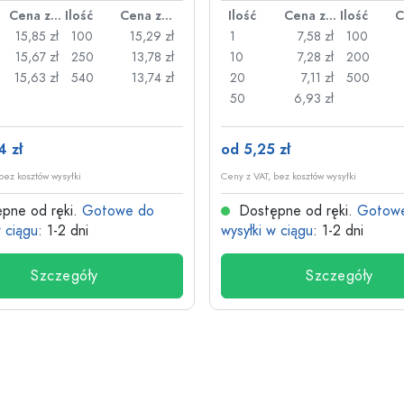
Cena za sztukę
Ilość
Cena za sztukę
Ilość
Cena za sztukę
Ilość
15,85 zł
100
15,29 zł
1
7,58 zł
100
15,67 zł
250
13,78 zł
10
7,28 zł
200
15,63 zł
540
13,74 zł
20
7,11 zł
500
50
6,93 zł
4 zł
od 5,25 zł
bez kosztów wysyłki
Ceny z VAT, bez kosztów wysyłki
pne od ręki.
Gotowe do
Dostępne od ręki.
Gotow
w ciągu
: 1-2 dni
wysyłki w ciągu
: 1-2 dni
Szczegóły
Szczegóły