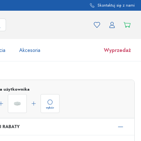
Skontaktuj się z nami
cia
Akcesoria
Wyprzedaż
tów i odmian produktu
Słoiki
Odkryj teraz
ja użytkownika
Kupuj teraz
wybór
I RABATY