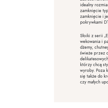
idealny rozmia
zamknięcie typ
zamknięcie i j
pokrywkami DTO
Słoiki z serii
wekowania i p
dżemy, chutne
świeże przez d
delikatesowych
którzy chcą st
wyroby. Poza k
się także do k
czy małych up