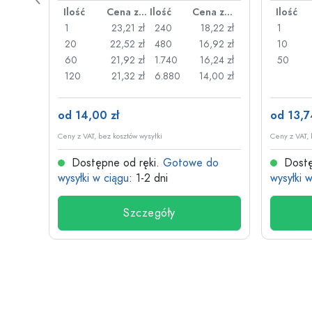
Cena za sztukę
Ilość
Cena za sztukę
Ilość
Cena za sztukę
Ilość
26 zł
1
23,21 zł
240
18,22 zł
1
,22 zł
20
22,52 zł
480
16,92 zł
10
,17 zł
60
21,92 zł
1.740
16,24 zł
50
,13 zł
120
21,32 zł
6.880
14,00 zł
od 14,00 zł
od 13,7
Ceny z VAT, bez kosztów wysyłki
Ceny z VAT, 
do
Dostępne od ręki.
Gotowe do
Dostę
wysyłki w ciągu
: 1-2 dni
wysyłki 
Szczegóły