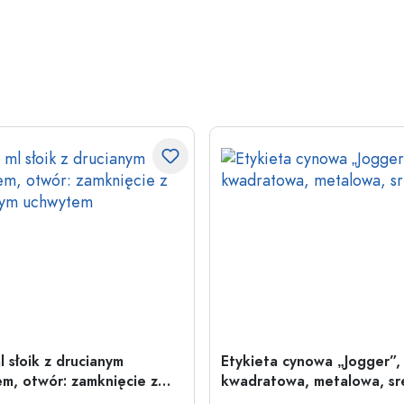
l słoik z drucianym
Etykieta cynowa „Jogger”,
m, otwór: zamknięcie z
kwadratowa, metalowa, sr
nym uchwytem