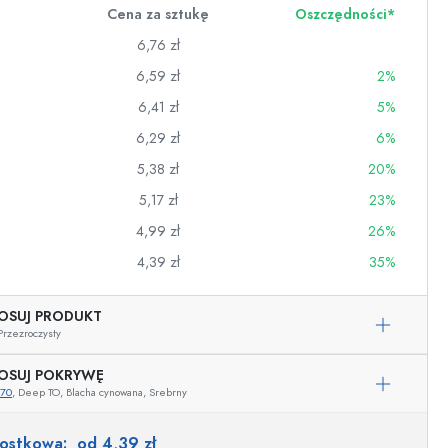
Cena za sztukę
Oszczędności*
6,76 zł
6,59 zł
2%
6,41 zł
5%
6,29 zł
6%
5,38 zł
20%
5,17 zł
23%
4,99 zł
26%
4,39 zł
35%
OSUJ PRODUKT
wino
Przezroczysty
OSUJ POKRYWĘ
970
, Deep TO, Blacha cynowana, Srebrny
Przykładowa reprezentacja
nostkowa:
od 4,39 zł