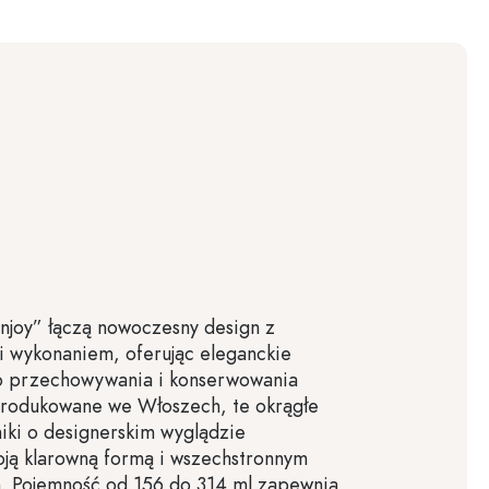
„Enjoy” łączą nowoczesny design z
ci wykonaniem, oferując eleganckie
o przechowywania i konserwowania
rodukowane we Włoszech, te okrągłe
iki o designerskim wyglądzie
oją klarowną formą i wszechstronnym
. Pojemność od 156 do 314 ml zapewnia