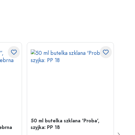
50 ml butelka szklana 'Proba',
Zamy
ebrna
szyjka: PP 18
29 m