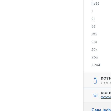
Ilość
a
1
Butelki na nalewki i likiery
Butelki z nadrukiem
21
Butelki na soki
Butelki na gin
63
Flakony na perfumy
Butelki świąteczne
105
Butelki na lakiery do paznokci
Walentynki
Małe buteleczki
Butelki ozdobne
210
Butelki do wyciskania
504
Butelki na przetwory
966
1.904
Butelki o specjalnych kształtach
Butelki cylinder
DOST
Butelki pękate
Gąsiory i balony na 
314 ml,
Piersiówki
Butelki z szeroką szyjką
DOST
100000
Cena jed