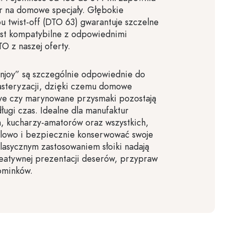
r na domowe specjały. Głębokie
u twist-off (DTO 63) gwarantuje szczelne
est kompatybilne z odpowiednimi
 z naszej oferty.
 „Enjoy” są szczególnie odpowiednie do
asteryzacji, dzięki czemu domowe
ye czy marynowane przysmaki pozostają
ługi czas. Idealne dla manufaktur
, kucharzy-amatorów oraz wszystkich,
ylowo i bezpiecznie konserwować swoje
lasycznym zastosowaniem słoiki nadają
reatywnej prezentacji deserów, przypraw
ominków.