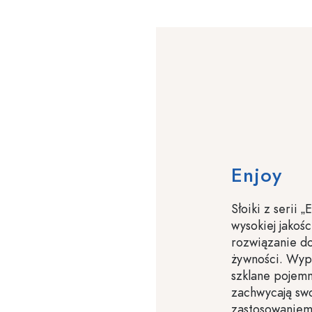
Enjoy
Słoiki z serii 
wysokiej jakoś
rozwiązanie d
żywności. Wyp
szklane pojemn
zachwycają sw
zastosowaniem