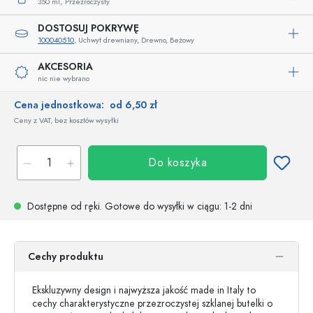
350 ml,
Przezroczysty
DOSTOSUJ POKRYWĘ
100040510
, Uchwyt drewniany, Drewno, Beżowy
AKCESORIA
nic nie wybrano
Cena jednostkowa:
od 6,50 zł
Ceny z VAT, bez kosztów wysyłki
Do koszyka
Dostępne od ręki.
Gotowe do wysyłki w ciągu
: 1-2 dni
Cechy produktu
Ekskluzywny design i najwyższa jakość made in Italy to
cechy charakterystyczne przezroczystej szklanej butelki o