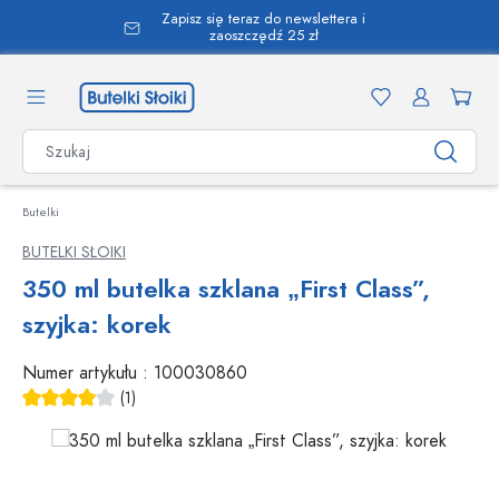
Zapisz się teraz do newslettera i
wnej zawartości
zaoszczędź 25 zł
Butelki
BUTELKI SŁOIKI
350 ml butelka szklana „First Class”,
szyjka: korek
Numer artykułu :
100030860
(1)
Średnia ocena 4 z 5 gwiazdek