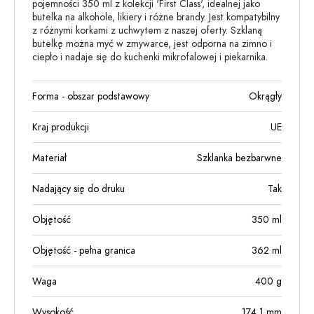
pojemności 350 ml z kolekcji 'First Class', idealnej jako
butelka na alkohole, likiery i różne brandy. Jest kompatybilny
z różnymi korkami z uchwytem z naszej oferty. Szklaną
butelkę można myć w zmywarce, jest odporna na zimno i
ciepło i nadaje się do kuchenki mikrofalowej i piekarnika.
Forma - obszar podstawowy
Okrągły
Kraj produkcji
UE
Materiał
Szklanka bezbarwne
Nadający się do druku
Tak
Objętość
350
ml
Objętość - pełna granica
362
ml
Waga
400
g
Wysokość
174,1
mm