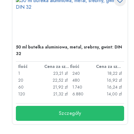
50 ml butelka aluminiowa, metal, srebrny, gwint: DIN
32
za sztukę
Ilość
Cena za sztukę
Ilość
Cena za sztukę
zł
1
23,21 zł
240
18,22 zł
zł
20
22,52 zł
480
16,92 zł
zł
60
21,92 zł
1.740
16,24 zł
zł
120
21,32 zł
6.880
14,00 zł
Szczegóły