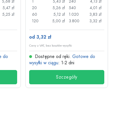
5,68 zł
1
5,43 zł
240
4,13 zł
1
5,47 zł
20
5,26 zł
540
4,01 zł
20
5,25 zł
60
5,12 zł
1.020
3,83 zł
50
120
5,00 zł
3.800
3,32 zł
100
od 3,32 zł
od 26
Ceny z VAT, bez kosztów wysyłki
Ceny z V
e do
Dostępne od ręki.
Gotowe do
Dos
wysyłki w ciągu
: 1-2 dni
wysyłk
Szczegóły