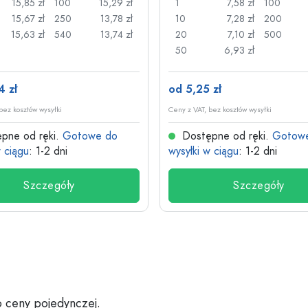
15,85 zł
100
15,29 zł
1
7,58 zł
100
15,67 zł
250
13,78 zł
10
7,28 zł
200
15,63 zł
540
13,74 zł
20
7,10 zł
500
50
6,93 zł
4 zł
od 5,25 zł
bez kosztów wysyłki
Ceny z VAT, bez kosztów wysyłki
pne od ręki.
Gotowe do
Dostępne od ręki.
Gotow
w ciągu
: 1-2 dni
wysyłki w ciągu
: 1-2 dni
Szczegóły
Szczegóły
 ceny pojedynczej.