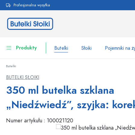
Profesjonalna wysyłka
 wyszukiwania
Przejdź do głównej nawigacji
Produkty
Butelki
Słoiki
Pojemniki na 
Butelki
Butelki
Do kategorii Butelki
BUTELKI SŁOIKI
Słoiki
350 ml butelka szklana
Butelki według marki
Butelki WECK
Pojemniki na żywność
„Niedźwiedź”, szyjka: kore
Naczynia
Butelki według funkcji
Numer artykułu :
100021120
Butelki z pipetą
Opakowania kosmetyczne
Butelki z klipsem