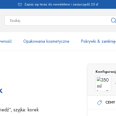
Zapisz się teraz do newslettera i zaoszczędź 25 zł
żywność
Opakowania kosmetyczne
Pokrywki & zamknię
Ponad 2500 produk
Konfigurac
Butelki Estal
k
CENY 
Butelki z dozownikiem
Dozowniki airless
Butelki ze spryskiwaczem
Butelki roll-on