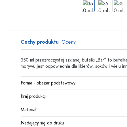
Butelki szklane
Butelki plastikowe
Cechy produktu
Oceny
350 ml przezroczystej szklanej butelki „Bär” to butel
motywu jest odpowiednia dla likierów, soków i wielu i
Forma - obszar podstawowy
Kraj produkcji
Materiał
Nadający się do druku