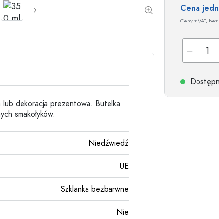
Butelki kamionkowe
Cena jed
Butelki aluminiowe
Ceny z VAT, bez 
Dostępne
ka lub dekoracja prezentowa. Butelka
nnych smakołyków.
Niedźwiedź
UE
Szklanka bezbarwne
Nie