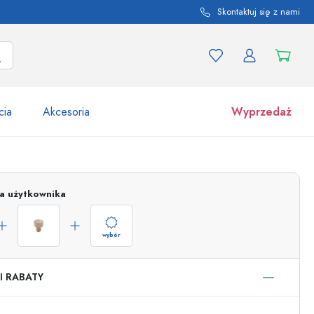
Skontaktuj się z nami
cia
Akcesoria
Wyprzedaż
tów i odmian produktu
Słoiki
ja użytkownika
Odkryj teraz
Kupuj teraz
wybór
I RABATY