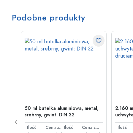
Podobne produkty
50 ml butelka aluminiowa, metal,
2.160 m
srebrny, gwint: DIN 32
uchwyte
drucia
Cena za sztukę
Ilość
Cena za sztukę
Ilość
Cena za sztukę
Ilość