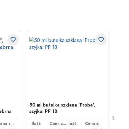
50 ml butelka szklana 'Proba',
Zamy
ebrna
szyjka: PP 18
29 m
Cena za sztukę
Ilość
Cena za sztukę
Ilość
Cena za sztukę
Ilość