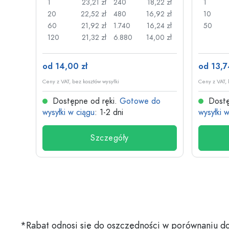
26 zł
1
23,21 zł
240
18,22 zł
1
,22 zł
20
22,52 zł
480
16,92 zł
10
,17 zł
60
21,92 zł
1.740
16,24 zł
50
,13 zł
120
21,32 zł
6.880
14,00 zł
od 14,00 zł
od 13,7
Ceny z VAT, bez kosztów wysyłki
Ceny z VAT, 
do
Dostępne od ręki.
Gotowe do
Dostę
wysyłki w ciągu
: 1-2 dni
wysyłki 
Szczegóły
*Rabat odnosi się do oszczędności w porównaniu do