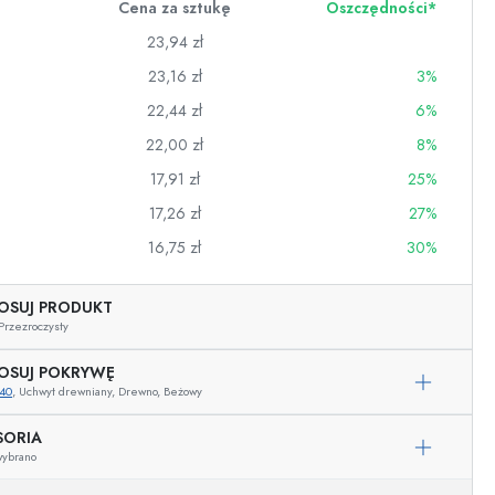
Cena za sztukę
Oszczędności*
23,94 zł
23,16 zł
3%
22,44 zł
6%
22,00 zł
8%
17,91 zł
25%
17,26 zł
27%
16,75 zł
30%
OSUJ PRODUKT
Przezroczysty
wino
OSUJ POKRYWĘ
40
, Uchwyt drewniany, Drewno, Beżowy
Przykładowa reprezentacja
SORIA
wybrano