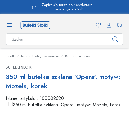
Zapisz się teraz do newslettera i
wnej zawartości
zaoszczędź 25 zł
Butelki
Butelki według zastosowania
Butelki z nadrukiem
BUTELKI SŁOIKI
350 ml butelka szklana 'Opera', motyw:
Mozela, korek
Numer artykułu :
100002620