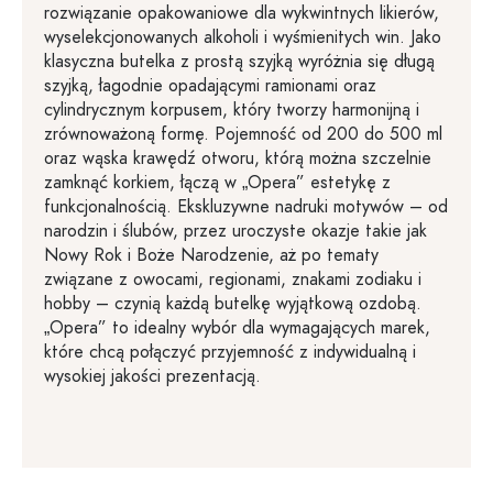
rozwiązanie opakowaniowe dla wykwintnych likierów,
wyselekcjonowanych alkoholi i wyśmienitych win. Jako
klasyczna butelka z prostą szyjką wyróżnia się długą
szyjką, łagodnie opadającymi ramionami oraz
cylindrycznym korpusem, który tworzy harmonijną i
zrównoważoną formę. Pojemność od 200 do 500 ml
oraz wąska krawędź otworu, którą można szczelnie
zamknąć korkiem, łączą w „Opera” estetykę z
funkcjonalnością. Ekskluzywne nadruki motywów – od
narodzin i ślubów, przez uroczyste okazje takie jak
Nowy Rok i Boże Narodzenie, aż po tematy
związane z owocami, regionami, znakami zodiaku i
hobby – czynią każdą butelkę wyjątkową ozdobą.
„Opera” to idealny wybór dla wymagających marek,
które chcą połączyć przyjemność z indywidualną i
wysokiej jakości prezentacją.