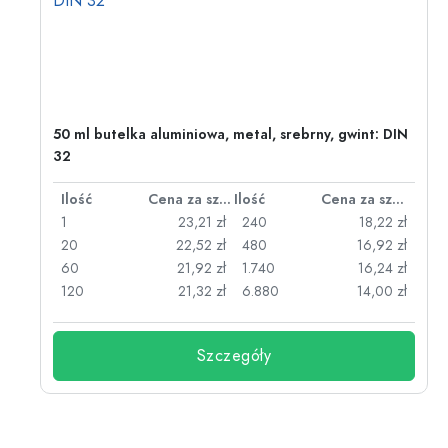
50 ml butelka aluminiowa, metal, srebrny, gwint: DIN
32
za sztukę
Ilość
Cena za sztukę
Ilość
Cena za sztukę
zł
1
23,21 zł
240
18,22 zł
zł
20
22,52 zł
480
16,92 zł
zł
60
21,92 zł
1.740
16,24 zł
zł
120
21,32 zł
6.880
14,00 zł
Szczegóły