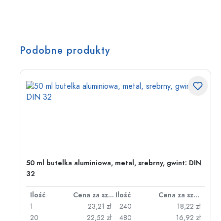
Podobne produkty
50 ml butelka aluminiowa, metal, srebrny, gwint: DIN
32
za sztukę
Ilość
Cena za sztukę
Ilość
Cena za sztukę
zł
1
23,21 zł
240
18,22 zł
zł
20
22,52 zł
480
16,92 zł