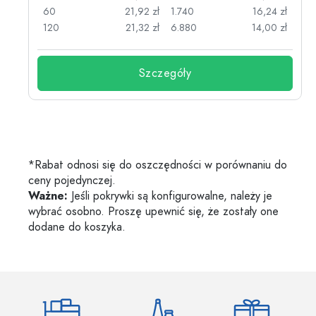
zł
60
21,92 zł
1.740
16,24 zł
zł
120
21,32 zł
6.880
14,00 zł
Szczegóły
*Rabat odnosi się do oszczędności w porównaniu do
ceny pojedynczej.
Ważne:
Jeśli pokrywki są konfigurowalne, należy je
wybrać osobno. Proszę upewnić się, że zostały one
dodane do koszyka.