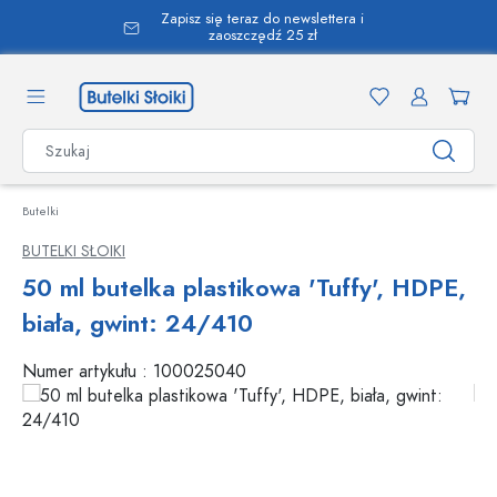
Zapisz się teraz do newslettera i
wnej zawartości
zaoszczędź 25 zł
Butelki
BUTELKI SŁOIKI
50 ml butelka plastikowa 'Tuffy', HDPE,
biała, gwint: 24/410
Numer artykułu :
100025040