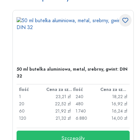
50 ml butelka aluminiowa, metal, srebrny, gwint: DIN
32
za sztukę
Ilość
Cena za sztukę
Ilość
Cena za sztukę
zł
1
23,21 zł
240
18,22 zł
zł
20
22,52 zł
480
16,92 zł
zł
60
21,92 zł
1.740
16,24 zł
zł
120
21,32 zł
6.880
14,00 zł
Szczegóły