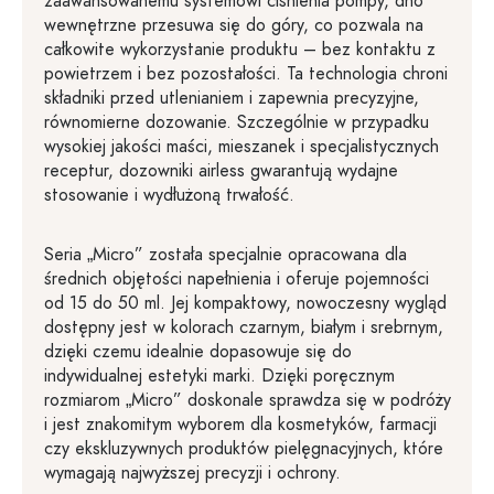
zaawansowanemu systemowi ciśnienia pompy, dno
wewnętrzne przesuwa się do góry, co pozwala na
całkowite wykorzystanie produktu – bez kontaktu z
powietrzem i bez pozostałości. Ta technologia chroni
składniki przed utlenianiem i zapewnia precyzyjne,
równomierne dozowanie. Szczególnie w przypadku
wysokiej jakości maści, mieszanek i specjalistycznych
receptur, dozowniki airless gwarantują wydajne
stosowanie i wydłużoną trwałość.
Seria „Micro” została specjalnie opracowana dla
średnich objętości napełnienia i oferuje pojemności
od 15 do 50 ml. Jej kompaktowy, nowoczesny wygląd
dostępny jest w kolorach czarnym, białym i srebrnym,
dzięki czemu idealnie dopasowuje się do
indywidualnej estetyki marki. Dzięki poręcznym
rozmiarom „Micro” doskonale sprawdza się w podróży
i jest znakomitym wyborem dla kosmetyków, farmacji
czy ekskluzywnych produktów pielęgnacyjnych, które
wymagają najwyższej precyzji i ochrony.