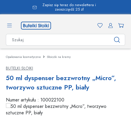
Zapisz się teraz do newslettera i
wnej zawartości
zaoszczędź 25 zł
Opakowania kosmetyczne
Słoiczki na kremy
BUTELKI SŁOIKI
50 ml dyspenser bezzwrotny „Micro”,
tworzywo sztuczne PP, biały
Numer artykułu :
100022100